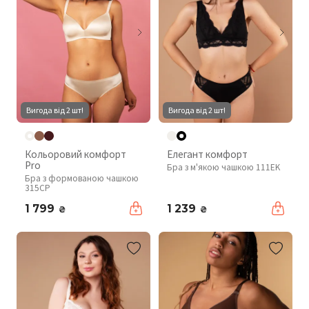
Вигода від 2 шт!
Вигода від 2 шт!
Кольоровий комфорт
Елегант комфорт
Pro
Бра з м'якою чашкою 111EK
Бра з формованою чашкою
315CP
1 799
1 239
₴
₴