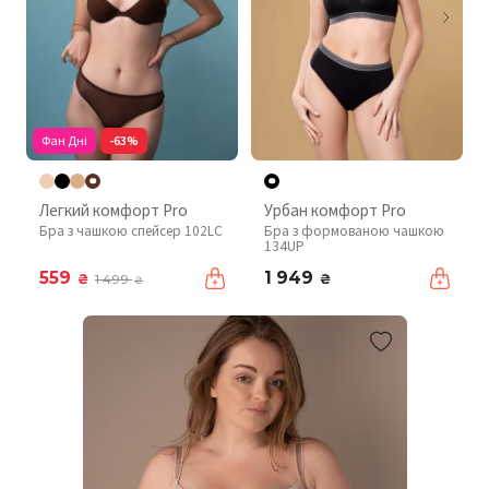
Фан Дні
-63%
Легкий комфорт Pro
Урбан комфорт Pro
Бра з чашкою спейсер 102LC
Бра з формованою чашкою
134UP
559
1 949
₴
₴
1 499
₴