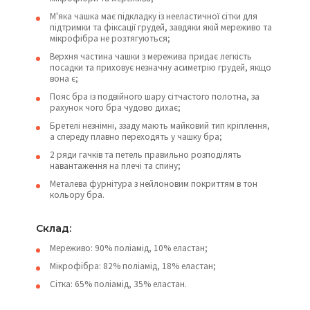
М'яка чашка має підкладку із нееластичної сітки для
підтримки та фіксації грудей, завдяки якій мереживо та
мікрофібра не розтягуються;
Верхня частина чашки з мережива придає легкість
посадки та приховує незначну асиметрію грудей, якщо
вона є;
Пояс бра із подвійного шару сітчастого полотна, за
рахунок чого бра чудово дихає;
Бретелі незнімні, ззаду мають майковий тип кріплення,
а спереду плавно переходять у чашку бра;
2 ряди гачків та петель правильно розподілять
навантаження на плечі та спину;
Металева фурнітура з нейлоновим покриттям в тон
кольору бра.
Cклад:
Мереживо: 90% поліамід, 10% еластан;
Мікрофібра: 82% поліамід, 18% еластан;
Сітка: 65% поліамід, 35% еластан.