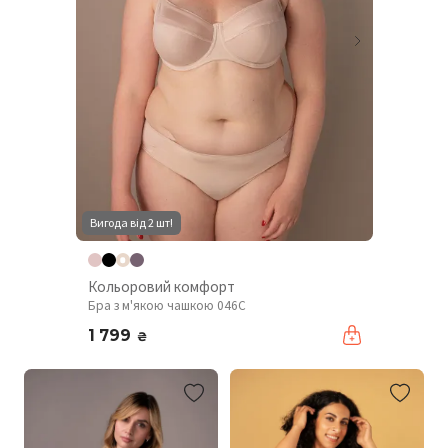
Вигода від 2 шт!
Кольоровий комфорт
Бра з м'якою чашкою 046C
1 799
₴