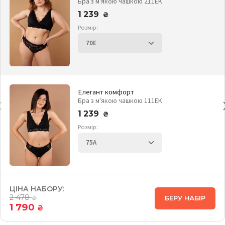
Бра з м'якою чашкою 211EK
1 239
₴
Розмір:
Елегант комфорт
Бра з м'якою чашкою 111EK
1 239
₴
Розмір:
ЦІНА НАБОРУ:
2 478
БЕРУ НАБІР
₴
1 790
₴