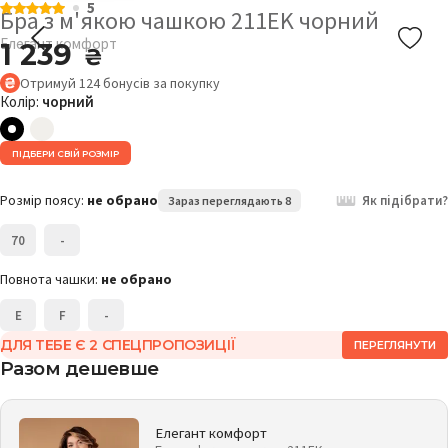
5
Бра з м'якою чашкою 211EK чорний
Елегант комфорт
1 239
₴
Отримуй
124
бонусів
за покупку
Колір:
чорний
ПІДБЕРИ СВІЙ РОЗМІР
Розмір поясу:
не обрано
Як підібрати?
Зараз переглядають 8
70
-
Повнота чашки:
не обрано
E
F
-
ДЛЯ ТЕБЕ Є 2 СПЕЦПРОПОЗИЦІЇ
ПЕРЕГЛЯНУТИ
Разом дешевше
Елегант комфорт