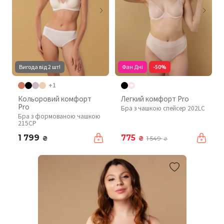
Вигода від 2 шт!
Фан Дні
-50%
+1
Кольоровий комфорт
Легкий комфорт Pro
Pro
Бра з чашкою спейсер 202LC
Бра з формованою чашкою
215CP
1 799
775
₴
₴
1 549
₴