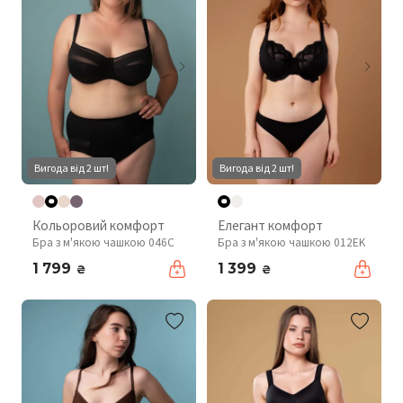
Вигода від 2 шт!
Вигода від 2 шт!
Кольоровий комфорт
Елегант комфорт
Бра з м'якою чашкою 046C
Бра з м'якою чашкою 012EK
1 799
1 399
₴
₴