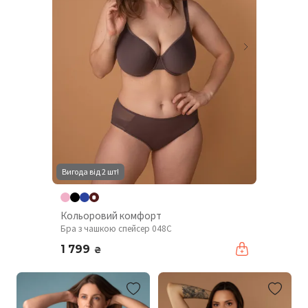
Вигода від 2 шт!
Кольоровий комфорт
Бра з чашкою спейсер 048C
1 799
₴