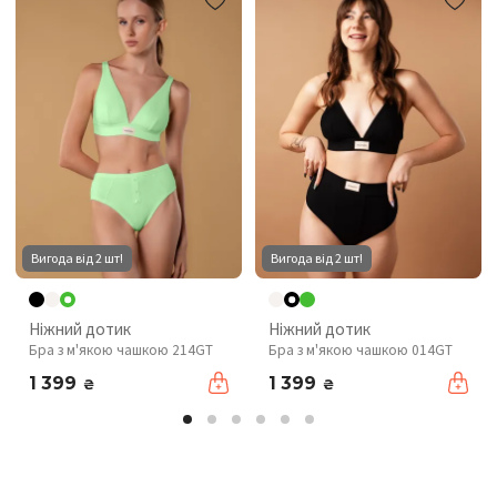
Вигода від 2 шт!
Вигода від 2 шт!
Ніжний дотик
Ніжний дотик
Бра з м'якою чашкою 214GT
Бра з м'якою чашкою 014GT
1 399
1 399
₴
₴