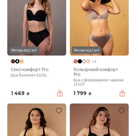
Вигода від 2 шт!
Вигода від 2 шт!
+1
Сексі комфорт Pro
Кольоровий комфорт
Pro
Бра балконет 021SC
Бра з формованою чашкою
215CP
1 469
1 799
₴
₴