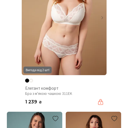
Вигода від 2 шт!
Елегант комфорт
Бра з м'якою чашкою 311EK
1 239
₴