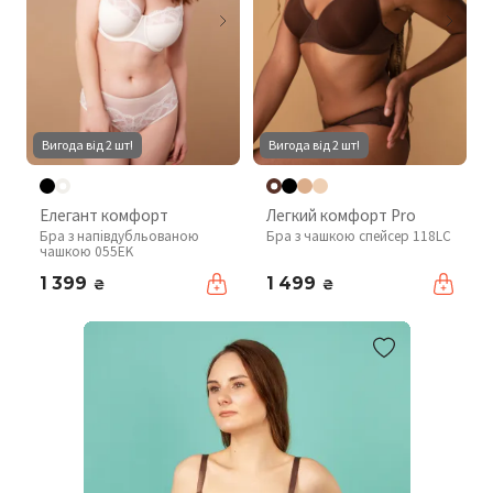
Вигода від 2 шт!
Вигода від 2 шт!
Елегант комфорт
Легкий комфорт Pro
Бра з напівдубльованою
Бра з чашкою спейсер 118LC
чашкою 055EK
1 399
1 499
₴
₴