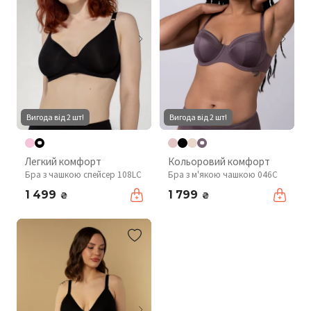
Вигода від 2 шт!
Вигода від 2 шт!
Легкий комфорт
Кольоровий комфорт
Бра з чашкою спейсер 108LC
Бра з м'якою чашкою 046C
1 499
1 799
₴
₴