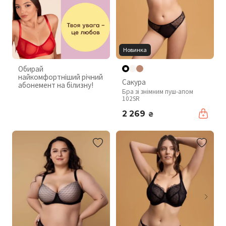
Новинка
Обирай
найкомфортніший річний
Сакура
абонемент на білизну!
Бра зі знімним пуш-апом
102SR
2 269
₴