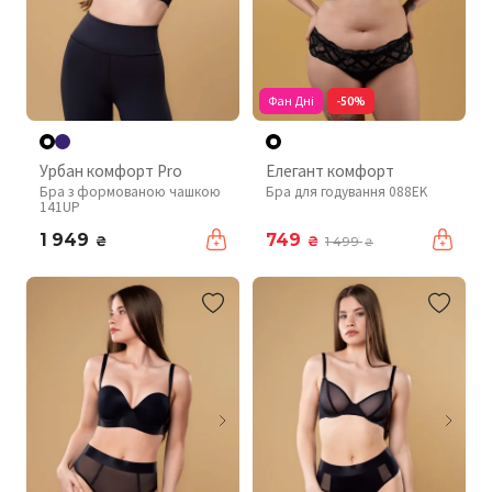
Фан Дні
-50%
Урбан комфорт Pro
Елегант комфорт
Бра з формованою чашкою
Бра для годування 088EK
141UP
1 949
749
₴
₴
1 499
₴