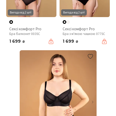
Вигода від 2 шт!
Вигода від 2 шт!
Сексі комфорт Pro
Сексі комфорт Pro
Бра балконет 003SC
Бра з м'якою чашкою 077SC
1 699
1 699
₴
₴