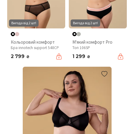
Вигода від 2 шт!
Вигода від 2 шт!
Кольоровий комфорт
М'який комфорт Pro
Бра innotech support 548CP
Топ 106SP
2 799
1 299
₴
₴