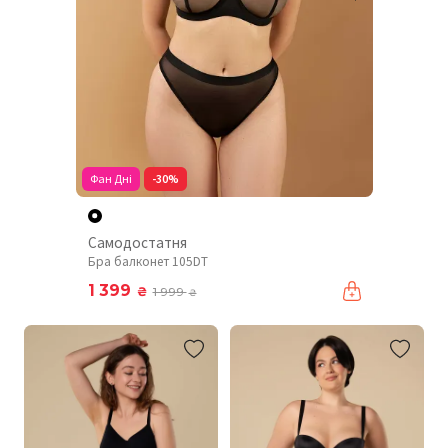
Фан Дні
-30%
Самодостатня
Бра балконет 105DT
1 399
₴
1 999
₴