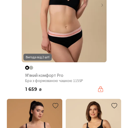
Вигода від 2 шт!
М'який комфорт Pro
Бра з формованою чашкою 115SP
1 659
₴