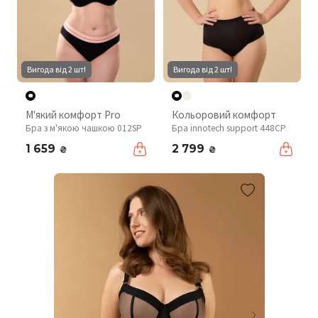
Вигода від 2 шт!
Вигода від 2 шт!
М'який комфорт Pro
Кольоровий комфорт
Бра з м'якою чашкою 012SP
Бра innotech support 448CP
1 659
2 799
₴
₴