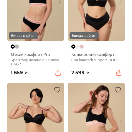
Вигода від 2 шт!
Вигода від 2 шт!
М'який комфорт Pro
Кольоровий комфорт
Бра з формованою чашкою
Бра innotech support 103CP
134SP
1 659
2 599
₴
₴