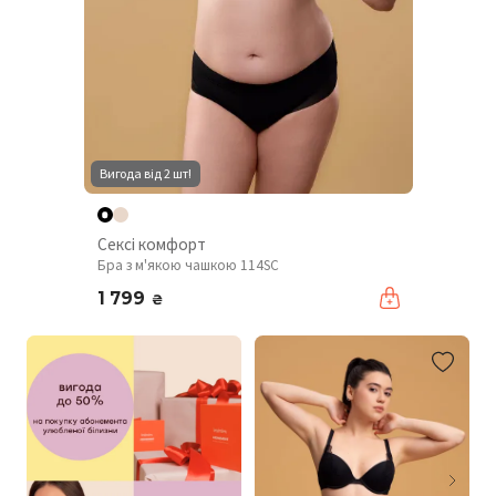
Вигода від 2 шт!
Сексі комфорт
Бра з м'якою чашкою 114SC
1 799
₴