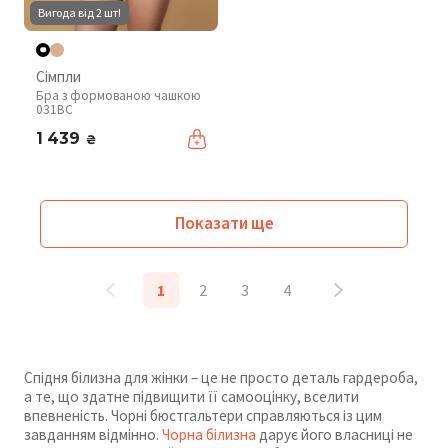
Вигода від 2 шт!
Сімпли
Бра з формованою чашкою
031BC
1 439
₴
Показати ще
1
2
3
4
Спідня білизна для жінки – це не просто деталь гардероба,
а те, що здатне підвищити її самооцінку, вселити
впевненість. Чорні бюстгальтери справляються із цим
завданням відмінно.
Чорна білизна
дарує його власниці не