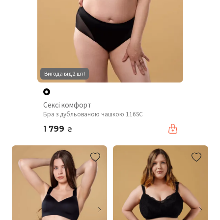
Вигода від 2 шт!
Сексі комфорт
Бра з дубльованою чашкою 116SC
1 799
₴