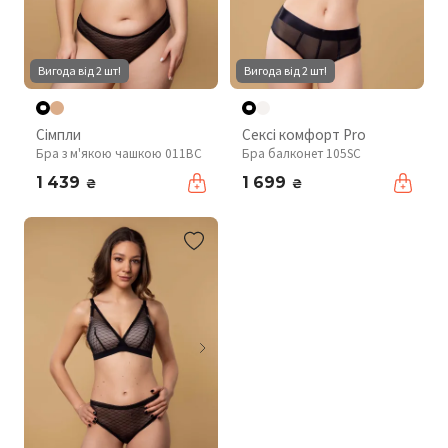
Вигода від 2 шт!
Вигода від 2 шт!
Сімпли
Сексі комфорт Pro
Бра з м'якою чашкою 011BC
Бра балконет 105SC
1 439
1 699
₴
₴