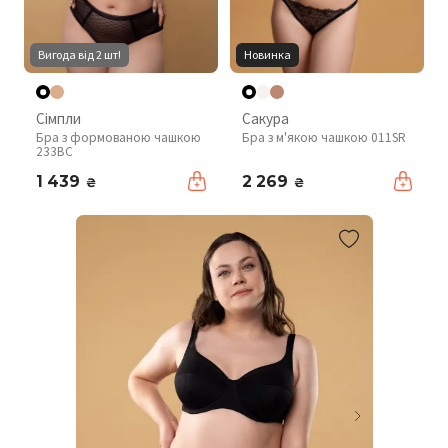
Вигода від 2 шт!
Новинка
Сімпли
Сакура
Бра з формованою чашкою
Бра з м'якою чашкою 011SR
233BC
1 439
2 269
₴
₴