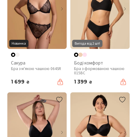
Новинка
Вигода від 2 шт!
Сакура
Боді комфорт
Бра з м'якою чашкою 064SR
Бра з формованою чашкою
015BC
1 699
1 399
₴
₴