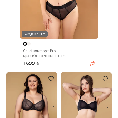
Вигода від 2 шт!
Сексі комфорт Pro
Бра з м'якою чашкою 411SC
1 699
₴