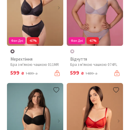
Фан Дні
-67%
Фан Дні
-67%
Мерехтіння
Відчуття
Бра з м'якою чашкою 011MR
Бра з м'якою чашкою 074FL
599
599
₴
₴
1 839
1 839
₴
₴