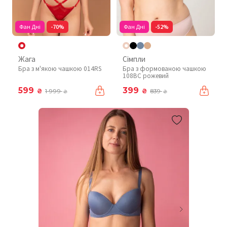
Фан Дні
-70%
Фан Дні
-52%
Жага
Сімпли
Бра з м'якою чашкою 014RS
Бра з формованою чашкою
108BC рожевий
599
399
₴
₴
1 999
839
₴
₴