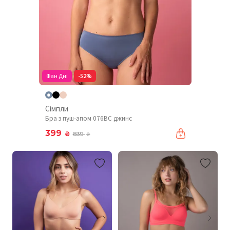
Фан Дні
-52%
Сімпли
Бра з пуш-апом 076BC джинс
399
₴
839
₴