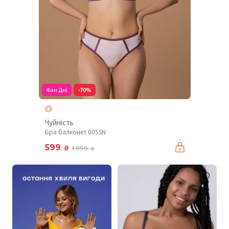
Фан Дні
-70%
Чуйність
Бра балконет 005SN
599
₴
1 999
₴