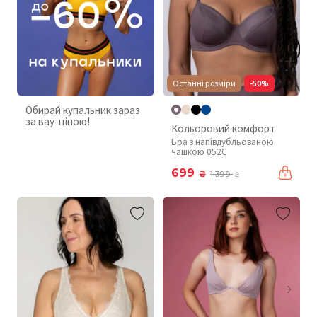
Останні розміри
-50%
Обирай купальник зараз
за вау-ціною!
Кольоровий комфорт
Бра з напівдубльованою
чашкою 052C
699
₴
1 399
₴