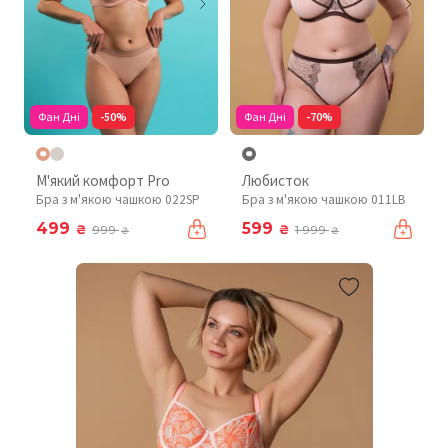
Фан Дні
-50%
Фан Дні
-70%
М'який комфорт Pro
Любисток
Бра з м'якою чашкою 022SP
Бра з м'якою чашкою 011LB
499
599
₴
₴
999
1 999
₴
₴