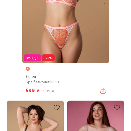
Фан Дні
-70%
Лілея
Бра балконет 005LL
599
₴
1 999
₴