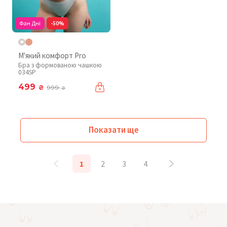
Фан Дні
-50%
М'який комфорт Pro
Бра з формованою чашкою
034SP
499
₴
999
₴
Показати ще
1
2
3
4