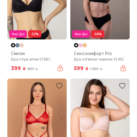
Фан Дні
-52%
Фан Дні
-56%
Сімпли
Сексі комфорт Pro
Бра з пуш-апом 076BC
Бра з м'якою чашкою 014SC
399
599
₴
₴
839
1 359
₴
₴