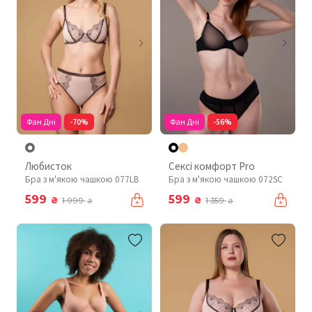
Фан Дні
-70%
Фан Дні
-56%
Любисток
Сексі комфорт Pro
Бра з м'якою чашкою 077LB
Бра з м'якою чашкою 072SC
599
599
₴
₴
1 999
1 359
₴
₴