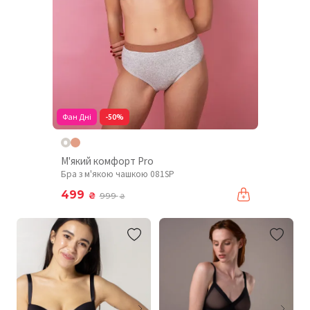
Фан Дні
-50%
М'який комфорт Pro
Бра з м'якою чашкою 081SP
499
₴
999
₴