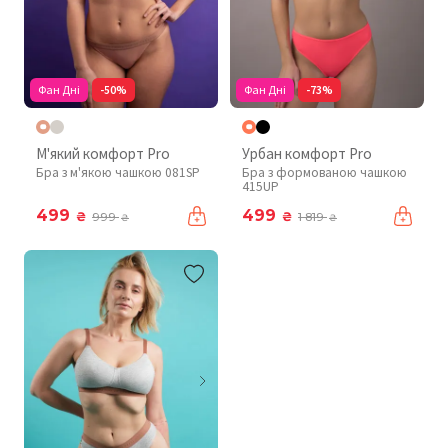
Фан Дні
-50%
Фан Дні
-73%
М'який комфорт Pro
Урбан комфорт Pro
Бра з м'якою чашкою 081SP
Бра з формованою чашкою
415UP
499
499
₴
₴
999
1 819
₴
₴