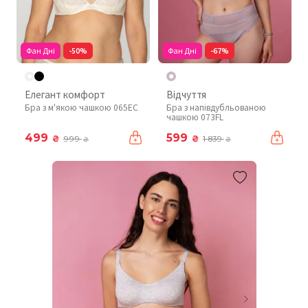
Фан Дні
-50%
Фан Дні
-67%
Елегант комфорт
Відчуття
Бра з м'якою чашкою 065EC
Бра з напівдубльованою
чашкою 073FL
499
599
₴
₴
999
1 839
₴
₴