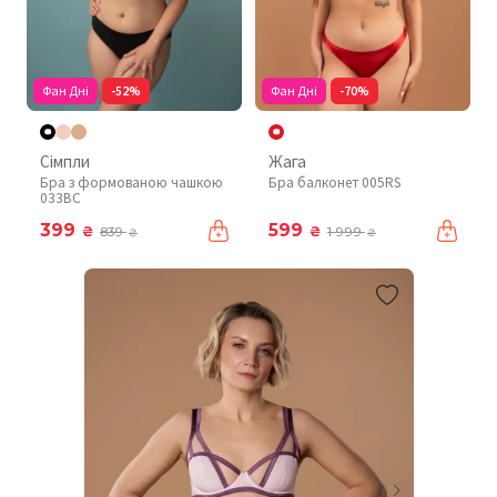
Фан Дні
-52%
Фан Дні
-70%
Сімпли
Жага
Бра з формованою чашкою
Бра балконет 005RS
033BC
399
599
₴
₴
839
1 999
₴
₴