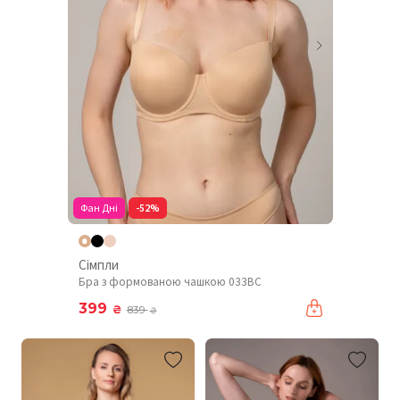
Фан Дні
-52%
Сімпли
Бра з формованою чашкою 033BC
399
₴
839
₴