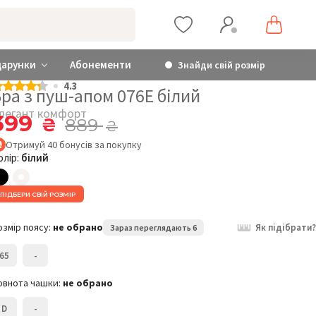
дарунки
Абонементи
Знайди свій розмір
4.3
ра з пуш-апом 076Е білий
легант комфорт
399
₴
889
₴
Отримуй
40
бонусів
за покупку
олір:
білий
ПІДБЕРИ СВІЙ РОЗМІР
озмір поясу:
не обрано
Як підібрати?
Зараз переглядають 6
65
-
овнота чашки:
не обрано
D
-