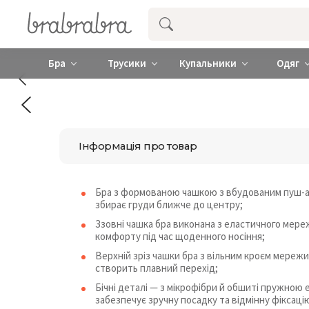
Купити нижню жіночу білизну ❤️ brab
Бра
Трусики
Купальники
Одяг
Інформація про товар
Бра з формованою чашкою з вбудованим пуш-а
збирає груди ближче до центру;
Ззовні чашка бра виконана з еластичного мере
комфорту під час щоденного носіння;
Верхній зріз чашки бра з вільним кроєм мереж
створить плавний перехід;
Бічні деталі — з мікрофібри й обшиті пружною
забезпечує зручну посадку та відмінну фіксацію 