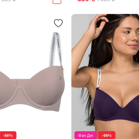
-66%
Фан Дні
-66%