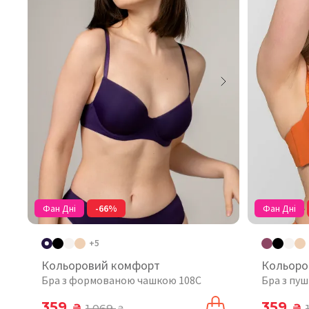
Фан Дні
-66%
Фан Дні
+5
Кольоровий комфорт
Кольоро
Бра з формованою чашкою 108C
Бра з пу
359
359
₴
1 069
₴
₴