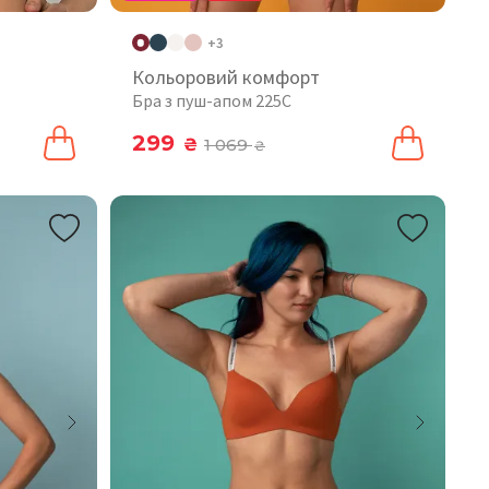
+3
Кольоровий комфорт
Бра з пуш-апом 225C
299
₴
1 069
₴