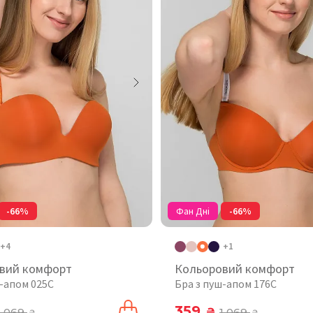
-66%
Фан Дні
-66%
+4
+1
вий комфорт
Кольоровий комфорт
ш-апом 025C
Бра з пуш-апом 176C
359
1 069
₴
1 069
₴
₴