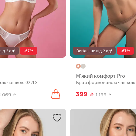
від 2 од!
-67%
Вигідніше від 2 од!
-67%
М'який комфорт Pro
якою чашкою 022LS
Бра з формованою чашкою
399
1 069
₴
1 199
₴
₴