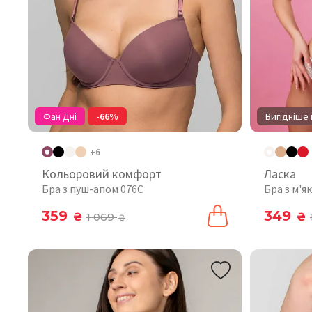
Фан Дні
-66%
Вигідніше 
+6
Кольоровий комфорт
Ласка
Бра з пуш-апом 076C
Бра з м'
359
349
₴
1 069
₴
₴