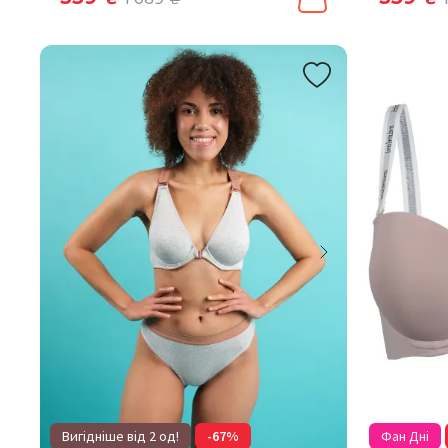
Вигідніше від 2 од!
-67%
Фан Дні