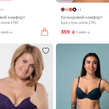
+1
+1
вий комфорт
Кольоровий комфорт
ш-апом 176C
Бра з пуш-апом 176C
359
1 069
₴
1 069
₴
₴