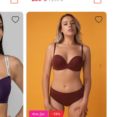
Фан Дні
-72%