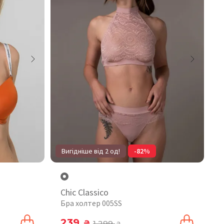
Вигідніше від 2 од!
-82%
Chic Classico
Бра холтер 005SS
239
₴
1 299
₴