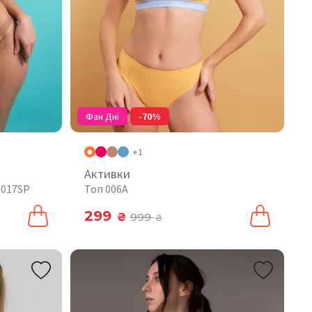
Фан Дні
-70%
+1
Активки
 017SP
Топ 006A
299
₴
999
₴