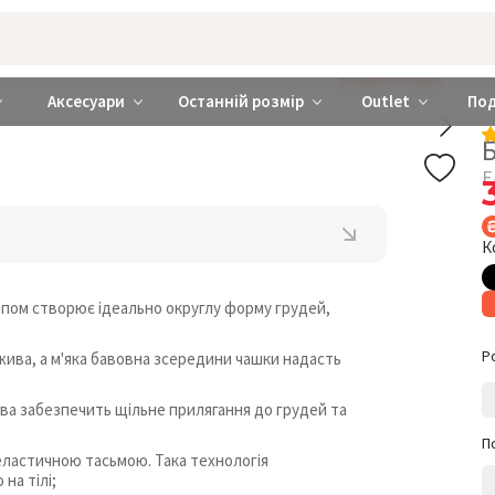
rabra ❤️ Київ та Україна
ДОДАЙ ТРУСИКИ
Аксесуари
Останній розмір
Outlet
По
Б
Е
К
пом створює ідеально округлу форму грудей,
Р
жива, а м'яка бавовна зсередини чашки надасть
ива забезпечить щільне прилягання до грудей та
П
 еластичною тасьмою. Така технологія
на тілі;