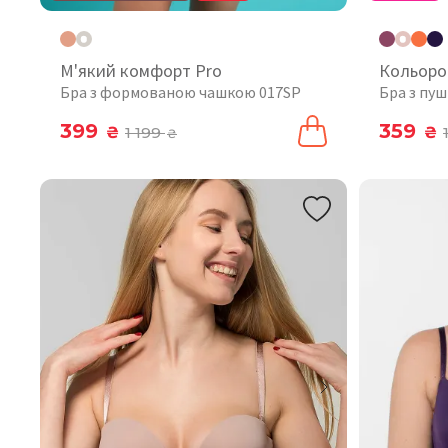
М'який комфорт Pro
Кольоро
Бра з формованою чашкою 017SP
Бра з пу
399
359
₴
1 199
₴
₴