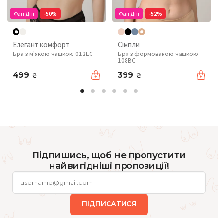
Фан Дні
-50%
Фан Дні
-52%
Елегант комфорт
Сімпли
Бра з м'якою чашкою 012EC
Бра з формованою чашкою
108BC
499
399
₴
₴
Підпишись, щоб не пропустити
найвигідніші пропозиції!
ПІДПИСАТИСЯ