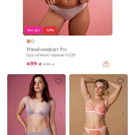
Фан Дні
-50%
М'який комфорт Pro
Бра з м'якою чашкою 022SP
499
₴
999
₴