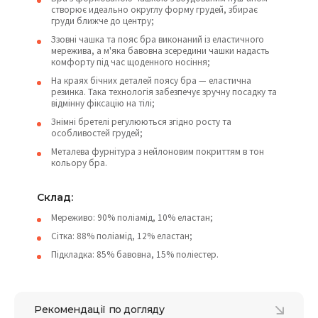
створює идеально округлу форму грудей, збирає
груди ближче до центру;
Ззовні чашка та пояс бра виконаний із еластичного
мережива, а м'яка бавовна зсередини чашки надасть
комфорту під час щоденного носіння;
На краях бічних деталей поясу бра — еластична
резинка. Така технологія забезпечує зручну посадку та
відмінну фіксацію на тілі;
Знімні бретелі регулюються згідно росту та
особливостей грудей;
Металева фурнітура з нейлоновим покриттям в тон
кольору бра.
Склад:
Мереживо: 90% поліамід, 10% еластан;
Сітка: 88% поліамід, 12% еластан;
Підкладка: 85% бавовна, 15% поліестер.
Рекомендації по догляду