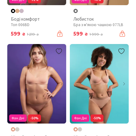
Боді комфорт
Любисток
Топ 006BD
Бра з м'якою чашкою 077LB
599
599
₴
₴
1 219
1 999
₴
₴
Фан Дні
-50%
Фан Дні
-50%