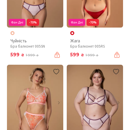
Фан Дні
-70%
Фан Дні
-70%
Чуйність
Жага
Бра балконет 005SN
Бра балконет 005RS
599
599
₴
₴
1 999
1 999
₴
₴