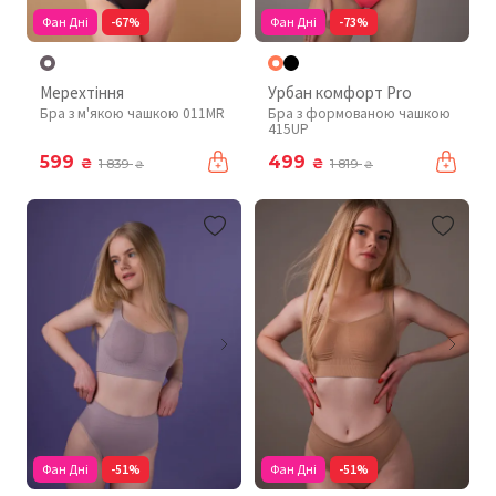
Фан Дні
-67%
Фан Дні
-73%
Мерехтіння
Урбан комфорт Pro
Бра з м'якою чашкою 011MR
Бра з формованою чашкою
415UP
599
499
₴
₴
1 839
1 819
₴
₴
Фан Дні
-51%
Фан Дні
-51%