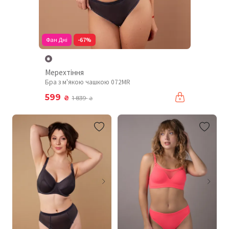
Фан Дні
-67%
Мерехтіння
Бра з м'якою чашкою 072MR
599
₴
1 839
₴