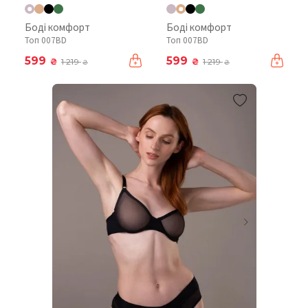
Боді комфорт
Боді комфорт
Топ 007BD
Топ 007BD
599
599
₴
₴
1 219
1 219
₴
₴