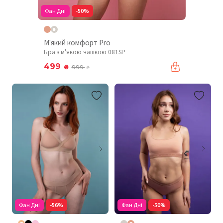
Фан Дні
-50%
М'який комфорт Pro
Бра з м'якою чашкою 081SP
499
₴
999
₴
Фан Дні
-56%
Фан Дні
-50%