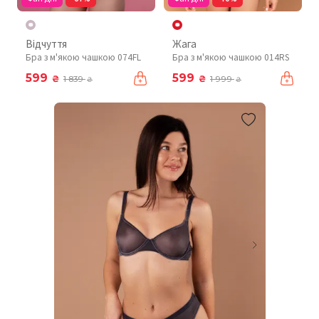
Відчуття
Жага
Бра з м'якою чашкою 074FL
Бра з м'якою чашкою 014RS
599
599
₴
₴
1 839
1 999
₴
₴