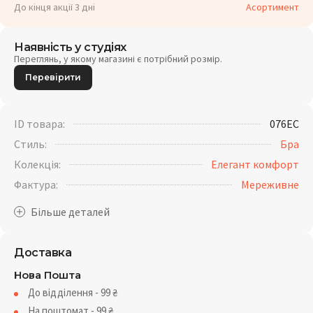
До кінця акції 3 дні
Асортимент
Наявність у студіях
Переглянь, у якому магазині є потрібний розмір.
Перевірити
ID товара:
076EC
Стиль:
Бра
Колекція:
Елегант комфорт
Фактура:
Мереживне
Доставка
Нова Пошта
До відділення - 99
₴
На поштомат - 99
₴