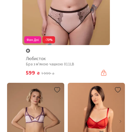
Фан Дні
-70%
Любисток
Бра з м'якою чашкою 011LB
599
₴
1 999
₴