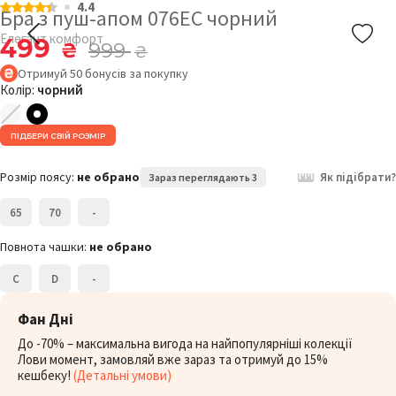
4.4
Бра з пуш-апом 076EC чорний
Елегант комфорт
499
₴
999
₴
Отримуй
50
бонусів
за покупку
Колір:
чорний
ПІДБЕРИ СВІЙ РОЗМІР
Розмір поясу:
не обрано
Як підібрати?
Зараз переглядають 3
65
70
-
Повнота чашки:
не обрано
C
D
-
Фан Дні
До -70% – максимальна вигода на найпопулярніші колекції
Лови момент, замовляй вже зараз та отримуй до 15%
кешбеку!
(Детальні умови)