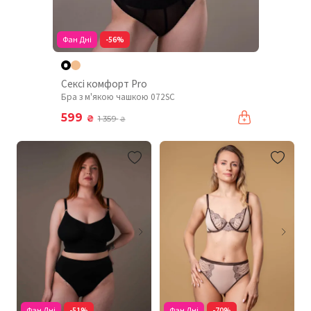
Фан Дні
-56%
Сексі комфорт Pro
Бра з м'якою чашкою 072SC
599
₴
1 359
₴
Фан Дні
-51%
Фан Дні
-70%