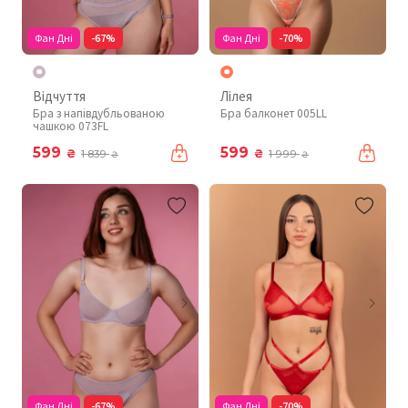
Фан Дні
-67%
Фан Дні
-70%
Відчуття
Лілея
Бра з напівдубльованою
Бра балконет 005LL
чашкою 073FL
599
599
₴
₴
1 839
1 999
₴
₴
Фан Дні
-67%
Фан Дні
-70%