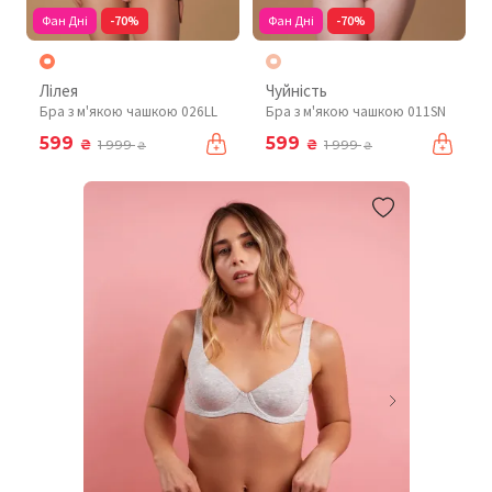
Фан Дні
-70%
Фан Дні
-70%
Лілея
Чуйність
Бра з м'якою чашкою 026LL
Бра з м'якою чашкою 011SN
599
599
₴
₴
1 999
1 999
₴
₴