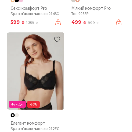
Сексі комфорт Pro
М'який комфорт Pro
Бра з м'якою чашкою 014SC
Топ 006SP
599
499
₴
₴
1 359
999
₴
₴
Фан Дні
-50%
Елегант комфорт
Бра з м'якою чашкою 012EC