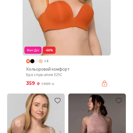
Фан Дні
-66%
+4
Кольоровий комфорт
Бра з пуш-апом 025C
359
₴
1 069
₴