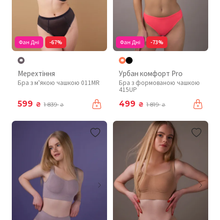
Фан Дні
-67%
Фан Дні
-73%
Мерехтіння
Урбан комфорт Pro
Бра з м'якою чашкою 011MR
Бра з формованою чашкою
415UP
599
499
₴
₴
1 839
1 819
₴
₴