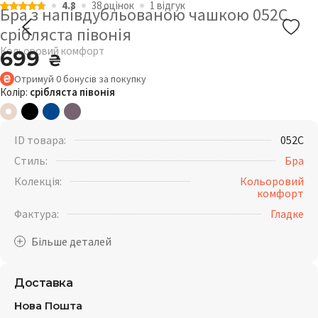
4.8
38 оцiнок
1 відгук
Бра з напівдубльованою чашкою 052C
срібляста півонія
Кольоровий комфорт
699
₴
Отримуй
0
бонусів
за покупку
Колір:
срібляста півонія
ID товара:
052С
Стиль:
Бра
Колекція:
Кольоровий
комфорт
Фактура:
Гладке
Доставка
Нова Пошта