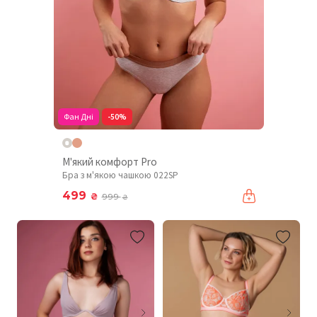
Фан Дні
-50%
М'який комфорт Pro
Бра з м'якою чашкою 022SP
499
₴
999
₴