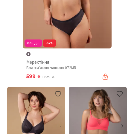
Фан Дні
-67%
Мерехтіння
Бра з м'якою чашкою 072MR
599
₴
1 839
₴