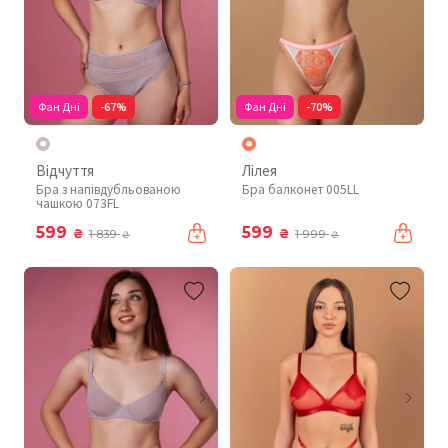
Фан Дні
-67%
Фан Дні
-70%
Відчуття
Лілея
Бра з напівдубльованою
Бра балконет 005LL
чашкою 073FL
599
599
₴
₴
1 839
1 999
₴
₴