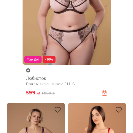
Фан Дні
-70%
Любисток
Бра з м'якою чашкою 011LB
599
₴
1 999
₴