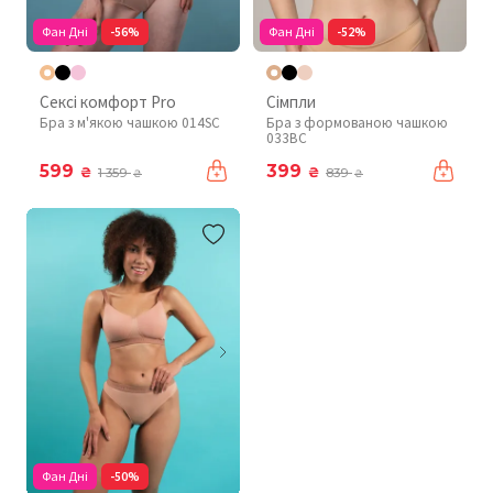
Фан Дні
-56%
Фан Дні
-52%
Сексі комфорт Pro
Сімпли
Бра з м'якою чашкою 014SC
Бра з формованою чашкою
033BC
599
399
₴
₴
1 359
839
₴
₴
Фан Дні
-50%