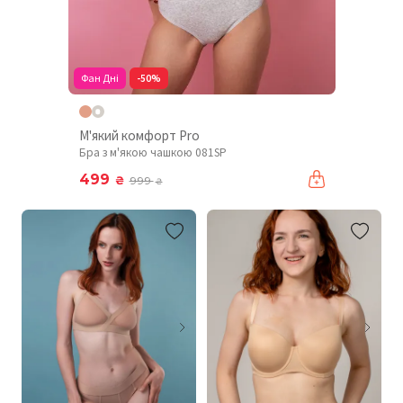
Фан Дні
-50%
М'який комфорт Pro
Бра з м'якою чашкою 081SP
499
₴
999
₴