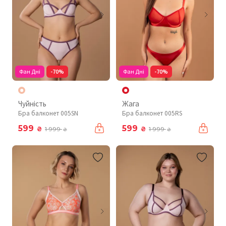
Фан Дні
-70%
Фан Дні
-70%
Чуйність
Жага
Бра балконет 005SN
Бра балконет 005RS
599
599
₴
₴
1 999
1 999
₴
₴