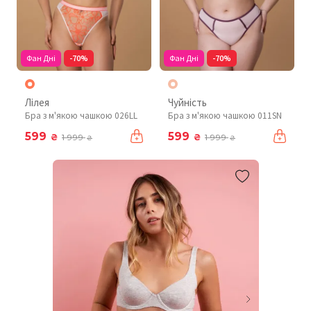
Фан Дні
-70%
Фан Дні
-70%
Лілея
Чуйність
Бра з м'якою чашкою 026LL
Бра з м'якою чашкою 011SN
599
599
₴
₴
1 999
1 999
₴
₴