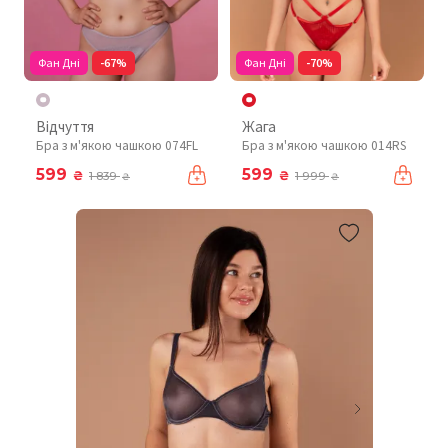
Фан Дні
-67%
Фан Дні
-70%
Відчуття
Жага
Бра з м'якою чашкою 074FL
Бра з м'якою чашкою 014RS
599
599
₴
₴
1 839
1 999
₴
₴