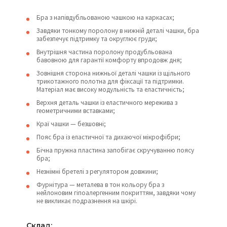
Бра з напівдубльованою чашкою на каркасах;
Завдяки тонкому поролону в нижній деталі чашки, бра
забезпечує підтримку та округлює груди;
Внутрішня частина поролону продубльована
бавовною для гарантії комфорту впродовж дня;
Зовнішня сторона нижньої деталі чашки із щільного
трикотажного полотна для фіксації та підтримки.
Матеріал має високу модульність та еластичність;
Верхня деталь чашки із еластичного мережива з
геометричними вставками;
Краї чашки — безшовні;
Пояс бра із еластичної та дихаючої мікрофібри;
Бічна пружна пластина запобігає скручуванню поясу
бра;
Незнімні бретелі з регулятором довжини;
Фурнітура — металева в тон кольору бра з
нейлоновим гіпоалергенним покриттям, завдяки чому
не викликає подразнення на шкірі.
Склад: