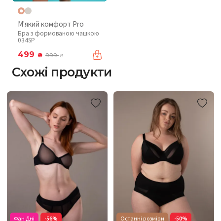
М'який комфорт Pro
Бра з формованою чашкою
034SP
499
₴
999
₴
Схожі продукти
Фан Дні
-56%
Останні розміри
-50%