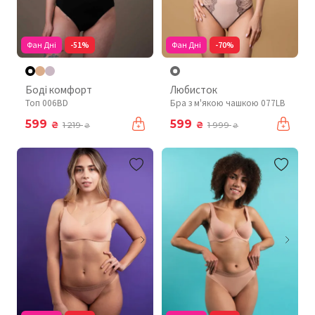
Фан Дні
-51%
Фан Дні
-70%
Боді комфорт
Любисток
Топ 006BD
Бра з м'якою чашкою 077LB
599
599
₴
₴
1 219
1 999
₴
₴