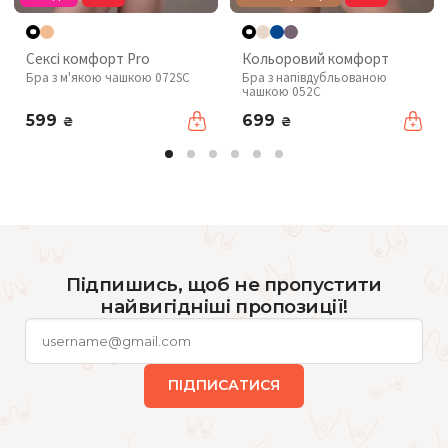
Сексі комфорт Pro
Кольоровий комфорт
Бра з м'якою чашкою 072SC
Бра з напівдубльованою
чашкою 052C
599
699
₴
₴
Підпишись, щоб не пропустити
найвигідніші пропозиції!
ПІДПИСАТИСЯ