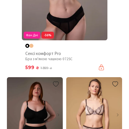
Фан Дні
-56%
Сексі комфорт Pro
Бра з м'якою чашкою 072SC
599
₴
1 359
₴