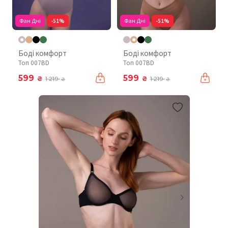
Фан Дні
-51%
Фан Дні
-51%
Боді комфорт
Боді комфорт
Топ 007BD
Топ 007BD
599
599
₴
₴
1 219
1 219
₴
₴