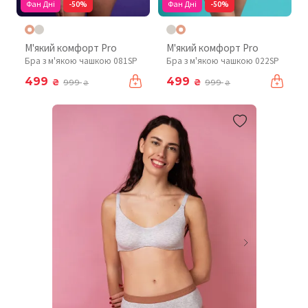
Фан Дні
-50%
Фан Дні
-50%
М'який комфорт Pro
М'який комфорт Pro
Бра з м'якою чашкою 081SP
Бра з м'якою чашкою 022SP
499
499
₴
₴
999
999
₴
₴