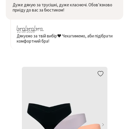
Дуже дякую за трусішкі, дуже класнючі. Обовʼязково
приїду до вас за бюстиком!
22.05.2026
Дякуємо за твій вибір❤️ Чекатимемо, аби підібрати
комфортний бра!