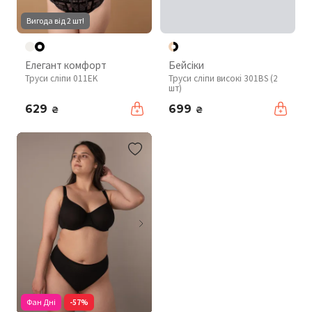
Вигода від 2 шт!
Елегант комфорт
Бейсіки
Труси сліпи 011EK
Труси сліпи високі 301BS (2
шт)
629
699
₴
₴
Фан Дні
-57%