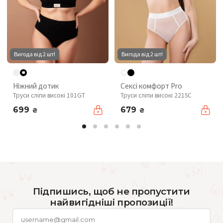
Вигода від 2 шт!
Вигода від 2 шт!
Ніжний дотик
Сексі комфорт Pro
Труси сліпи високі 101GT
Труси сліпи високі 221SC
699
679
₴
₴
Підпишись, щоб не пропустити
найвигідніші пропозиції!