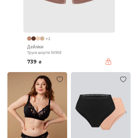
+2
Дейліки
Труси шорти 009DE
739
₴