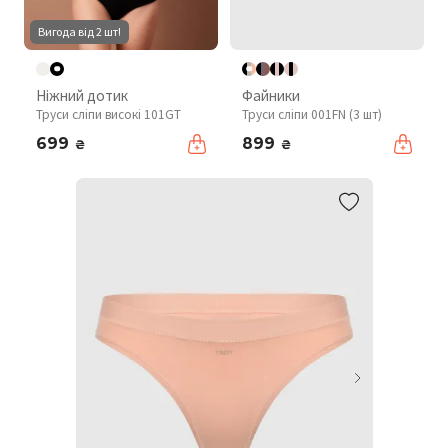
Вигода від 2 шт!
Ніжний дотик
Файники
Труси сліпи високі 101GT
Труси сліпи 001FN (3 шт)
699
899
₴
₴