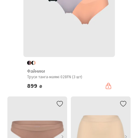
Файники
Труси танга-маямі 028FN (3 шт)
899
₴