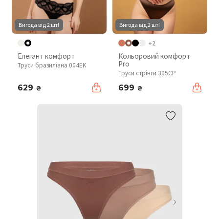
Вигода від 2 шт!
Вигода від 2 шт!
+2
Елегант комфорт
Кольоровий комфорт
Pro
Труси бразиліана 004EK
Труси стрінги 305CP
629
699
₴
₴