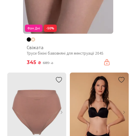
Фан Дні
-50%
Свіжата
Труси бікіні бавовняні для менструації 204S
345
₴
689
₴