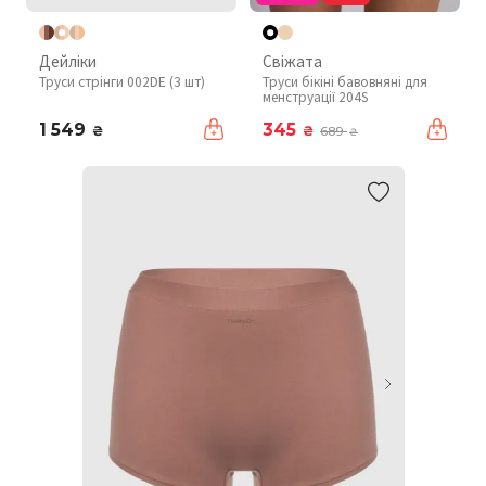
Дейліки
Свіжата
Труси стрінги 002DE (3 шт)
Труси бікіні бавовняні для
менструації 204S
1 549
345
₴
₴
689
₴