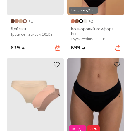
Вигода від 2 шт!
+2
+2
Дейліки
Кольоровий комфорт
Pro
Труси сліпи високі 101DE
Труси стрінги 305CP
639
699
₴
₴
Фан Дні
-50%