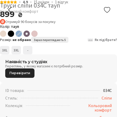
4.9
15 оцiнок
1 відгук
Труси сліпи 034C тауп
Кольоровий комфорт
899
₴
Отримуй
90
бонусів
за покупку
Колір:
тауп
Розмір:
не обрано
Як підібрати?
Зараз переглядають 5
3XL
3XL
-
Наявність у студіях
Переглянь, у якому магазині є потрібний розмір.
Перевірити
ID товара:
034C
Стиль:
Сліпи
Колекція:
Кольоровий
комфорт