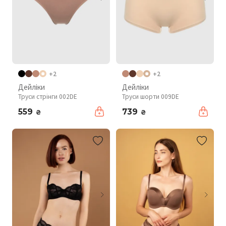
+2
+2
Дейліки
Дейліки
Труси стрінги 002DE
Труси шорти 009DE
559
739
₴
₴