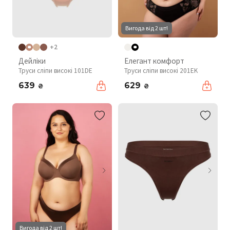
Вигода від 2 шт!
+2
Дейліки
Елегант комфорт
Труси сліпи високі 101DE
Труси сліпи високі 201EK
639
629
₴
₴
Вигода від 2 шт!