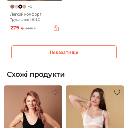
+1
Легкий комфорт
Труси сліпи 101LC
279
₴
649
₴
Показати ще
Схожі продукти