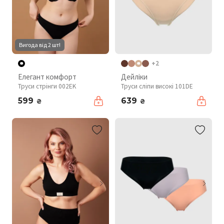
Вигода від 2 шт!
+2
Елегант комфорт
Дейліки
Труси стрінги 002EK
Труси сліпи високі 101DE
599
639
₴
₴