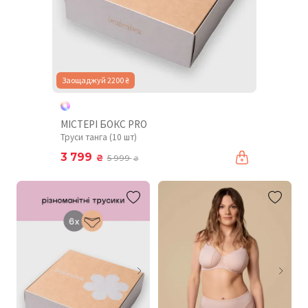
Заощаджуй 2200 ₴
МІСТЕРІ БОКС PRO
Труси танга (10 шт)
3 799
₴
5 999
₴