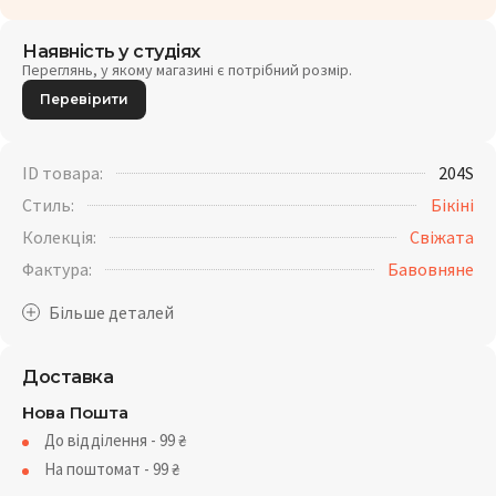
Наявність у студіях
Переглянь, у якому магазині є потрібний розмір.
Перевірити
ID товара:
204S
Стиль:
Бікіні
Колекція:
Свіжата
Фактура:
Бавовняне
Доставка
Нова Пошта
До відділення - 99
₴
На поштомат - 99
₴