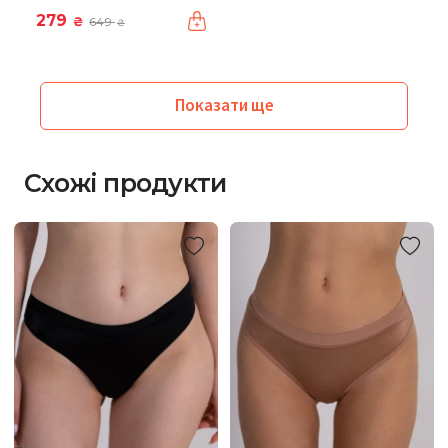
279
₴
649
₴
Показати ще
Схожі продукти