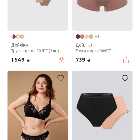
+2
Дейліки
Дейліки
Труси стрінги 002DE (3 шт)
Труси шорти 009DE
1 549
739
₴
₴