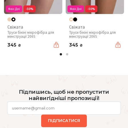
Фан Дні
-50%
Фан Дні
-50%
Свіжата
Свіжата
Труси бікіні мікрофібра для
Труси бікіні мікрофібра для
менструації 206S
менструації 206S
345
345
₴
₴
Підпишись, щоб не пропустити
найвигідніші пропозиції!
ПІДПИСАТИСЯ