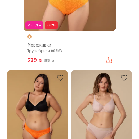
Фан Дні
-50%
Мереживки
Труси бріфи 003MV
329
₴
659
₴