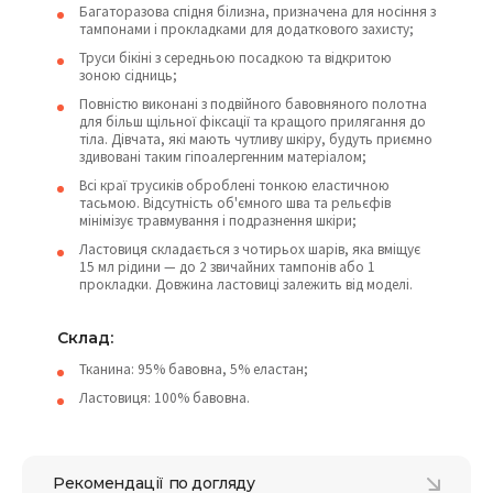
Багаторазова спідня білизна, призначена для носіння з
тампонами і прокладками для додаткового захисту;
Труси бікіні з середньою посадкою та відкритою
зоною сідниць;
Повністю виконані з подвійного бавовняного полотна
для більш щільної фіксації та кращого прилягання до
тіла. Дівчата, які мають чутливу шкіру, будуть приємно
здивовані таким гіпоалергенним матеріалом;
Всі краї трусиків оброблені тонкою еластичною
тасьмою. Відсутність об'ємного шва та рельєфів
мінімізує травмування і подразнення шкіри;
Ластовиця складається з чотирьох шарів, яка вміщує
15 мл рідини — до 2 звичайних тампонів або 1
прокладки. Довжина ластовиці залежить від моделі.
Склад:
Тканина: 95% бавовна, 5% еластан;
Ластовиця: 100% бавовна.
Рекомендації по догляду