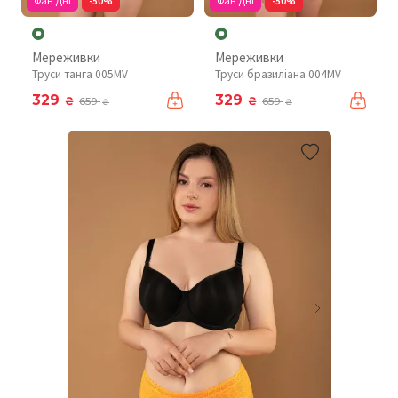
Фан Дні
-50%
Фан Дні
-50%
Мереживки
Мереживки
Труси танга 005MV
Труси бразиліана 004MV
329
329
₴
₴
659
659
₴
₴