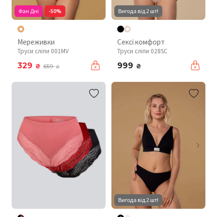
Фан Дні
-50%
Вигода від 2 шт!
Мереживки
Сексі комфорт
Труси сліпи 001MV
Труси сліпи 028SC
329
999
₴
₴
659
₴
Вигода від 2 шт!