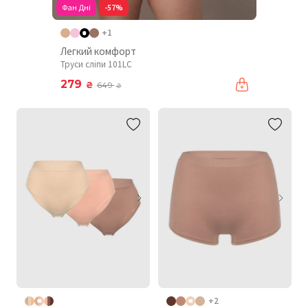
Фан Дні
-57%
+1
Легкий комфорт
Труси сліпи 101LC
279
₴
649
₴
+2