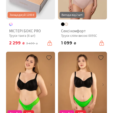
Заощаджуй 1200 ₴
Вигода від 2 шт!
МІСТЕРІ БОКС PRO
Сексі комфорт
Труси танга (6 шт)
Труси сліпи високі 009SC
2 299
1 099
₴
₴
3 499
₴