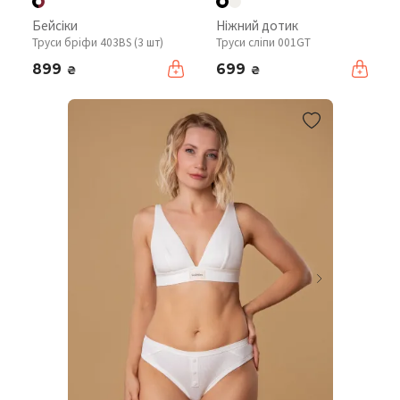
Бейсіки
Ніжний дотик
Труси бріфи 403BS (3 шт)
Труси сліпи 001GT
899
699
₴
₴