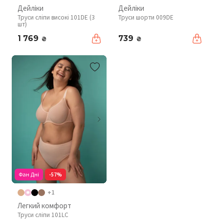
Дейліки
Дейліки
Труси сліпи високі 101DE (3
Труси шорти 009DE
шт)
1 769
739
₴
₴
Фан Дні
-57%
+1
Легкий комфорт
Труси сліпи 101LC