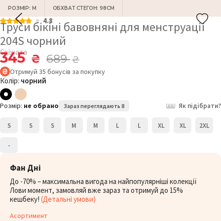
РОЗМІР: M
ОБХВАТ СТЕГОН: 98СМ
4.8
Труси бікіні бавовняні для менструації
204S чорний
Свіжата
345
₴
689
₴
Отримуй
35
бонусів
за покупку
Колір:
чорний
Розмір:
не обрано
Як підібрати?
Зараз переглядають 8
S
S
S
M
M
L
L
XL
XL
2XL
-
Фан Дні
До -70% – максимальна вигода на найпопулярніші колекції
Лови момент, замовляй вже зараз та отримуй до 15%
кешбеку!
(Детальні умови)
Асортимент