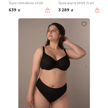
Труси сліпи високі 101DE
Труси шорти 009DE (5 шт)
639
3 289
₴
₴