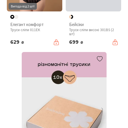
Вигода від 2 шт!
Елегант комфорт
Бейсіки
Труси сліпи 011EK
Труси сліпи високі 301BS (2
шт)
629
699
₴
₴