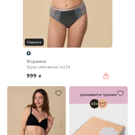
Новинка
Жоржина
Труси сліпи високі 101ZH
999
₴