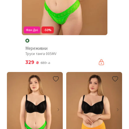
Фан Дні
-50%
Мереживки
Труси танга 005MV
329
₴
659
₴