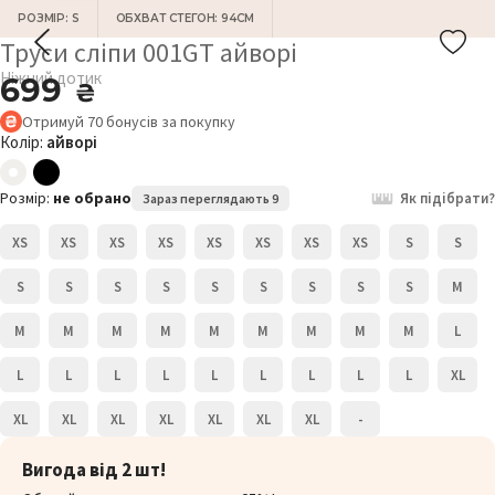
РОЗМІР: S
ОБХВАТ СТЕГОН: 94СМ
Труси сліпи 001GT айворі
Ніжний дотик
699
₴
Отримуй
70
бонусів
за покупку
Колір:
айворі
Розмір:
не обрано
Як підібрати?
Зараз переглядають 9
XS
XS
XS
XS
XS
XS
XS
XS
S
S
S
S
S
S
S
S
S
S
S
M
M
M
M
M
M
M
M
M
M
L
L
L
L
L
L
L
L
L
L
XL
XL
XL
XL
XL
XL
XL
XL
-
Вигода від 2 шт!