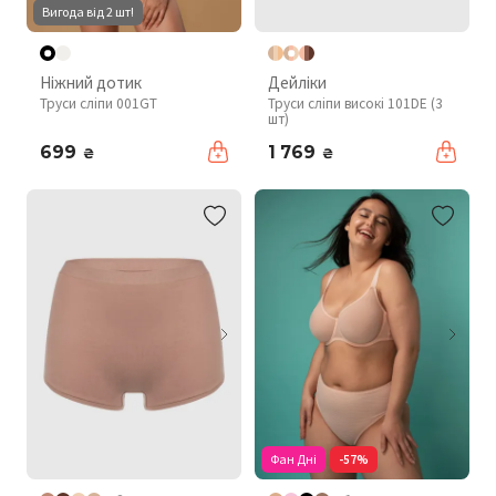
Вигода від 2 шт!
Ніжний дотик
Дейліки
Труси сліпи 001GT
Труси сліпи високі 101DE (3
шт)
699
1 769
₴
₴
Фан Дні
-57%