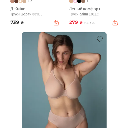
+2
+1
Дейліки
Легкий комфорт
Труси шорти 009DE
Труси сліпи 101LC
739
279
₴
₴
649
₴