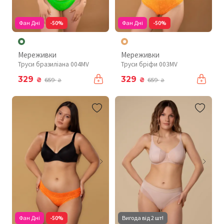
Фан Дні
-50%
Фан Дні
-50%
Мереживки
Мереживки
Труси бразиліана 004MV
Труси бріфи 003MV
329
329
₴
₴
659
659
₴
₴
Фан Дні
-50%
Вигода від 2 шт!