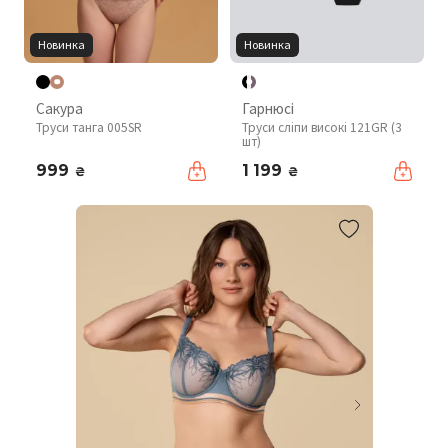
Новинка
Новинка
Сакура
Гарнюсі
Труси танга 005SR
Труси сліпи високі 121GR (3
шт)
999
1 199
₴
₴