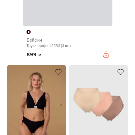
Бейсіки
Труси бріфи 403BS (3 шт)
899
₴