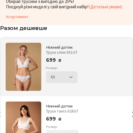
Обирай трусики з вигодою до 25%!
Поєднуй різні моделі у свій вигідний набір!
(Детальні умови)
Асортимент
Разом дешевше
Ніжний дотик
Труси сліпи 001GT
699
₴
Розмір:
Ніжний дотик
Труси танга 028GT
699
₴
Розмір: