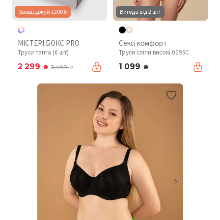
Заощаджуй 1200 ₴
Вигода від 2 шт!
МІСТЕРІ БОКС PRO
Сексі комфорт
Труси танга (6 шт)
Труси сліпи високі 009SC
2 299
1 099
₴
₴
3 499
₴