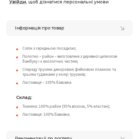
Увійди
, щоб дізнатися персональні умови
Інформація про товар
Сліпи з середньою посадкою;
Полотно – район – виготовлене з деревної целюлози
бамбуку і є екологічно чистим;
Спереду трусики декоровані фейковою планкою та
трьома гудзиками у колір трусиків;
Ластовиця – 100% бавовна.
Склад:
Тканина: 100% район (95% віскоза, 5% еластан);
Ластовиця: 100% бавовна.
Рекомендації по догляду