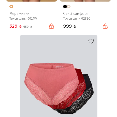
Мереживки
Сексі комфорт
Труси сліпи 001MV
Труси сліпи 028SC
329
999
₴
₴
659
₴