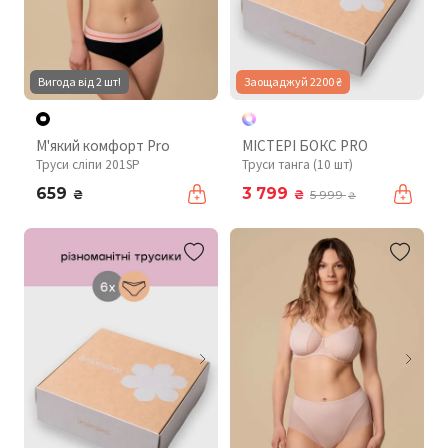
Вигода від 2 шт!
Заощаджуй 2200 ₴
М'який комфорт Pro
МІСТЕРІ БОКС PRO
Труси сліпи 201SP
Труси танга (10 шт)
659
3 799
₴
₴
5 999
₴