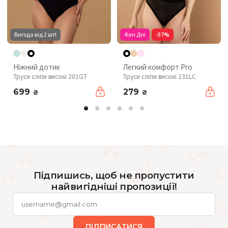
Вигода від 2 шт!
Фан Дні
-57%
Ніжний дотик
Легкий комфорт Pro
Труси сліпи високі 201GT
Труси сліпи високі 231LC
699
279
₴
₴
Підпишись, щоб не пропустити
найвигідніші пропозиції!
ПІДПИСАТИСЯ