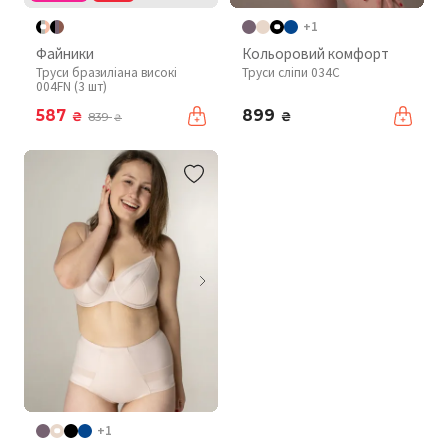
+1
Файники
Кольоровий комфорт
Труси бразиліана високі
Труси сліпи 034C
004FN (3 шт)
587
899
₴
₴
839
₴
+1