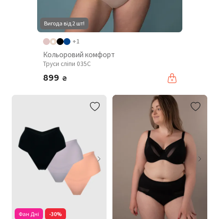
Вигода від 2 шт!
+1
Кольоровий комфорт
Труси сліпи 035C
899
₴
Фан Дні
-30%