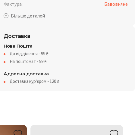
Фактура:
Бавовняне
Доставка
Нова Пошта
До відділення - 99
₴
На поштомат - 99
₴
Адресна доставка
Доставка кур'єром - 120
₴