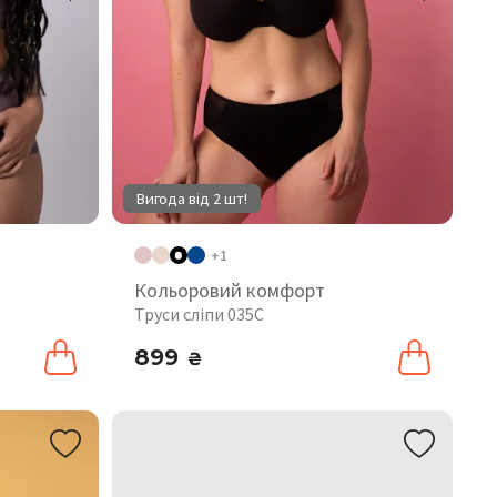
Вигода від 2 шт!
+1
Кольоровий комфорт
Труси сліпи 035C
899
₴