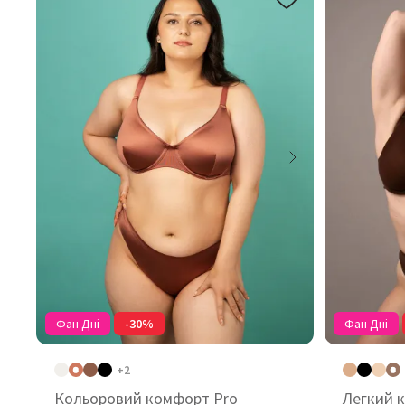
Фан Дні
-30%
Фан Дні
+2
Кольоровий комфорт Pro
Легкий 