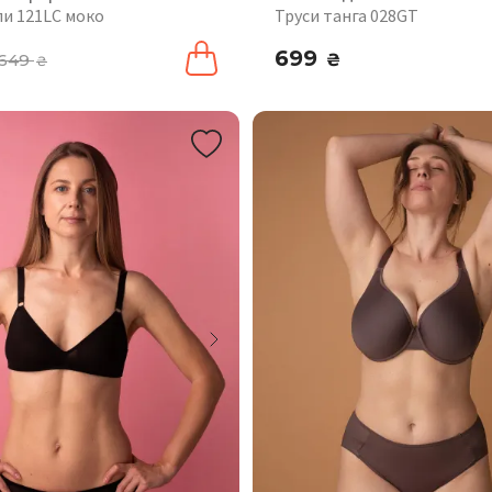
пи 121LC моко
Труси танга 028GT
699
649
₴
₴