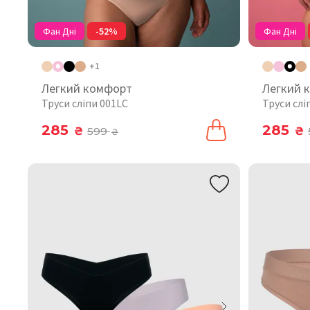
Фан Дні
-52%
Фан Дні
+1
Легкий комфорт
Легкий 
Труси сліпи 001LC
Труси слі
285
285
₴
599
₴
₴