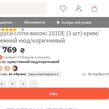
дарунки
Абонементи
Знайди свій розмір
5
руси сліпи високі 101DE (3 шт) крем/
темний нюд/коричневий
ейліки
1 769
₴
Отримуй
177
бонусів
за покупку
олір:
крем/темний нюд/коричневий
озмір:
не обрано
Як підібрати?
Зараз переглядають 5
S
S
S
-
Беру