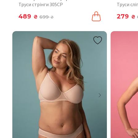
Труси стрінги 305CP
Труси слі
489
279
₴
699
₴
₴