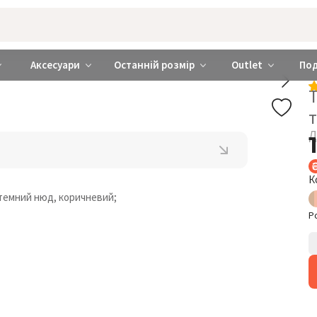
rabra ❤️ Київ та Україна
Аксесуари
Останній розмір
Outlet
По
Т
Д
К
 темний нюд, коричневий;
Р