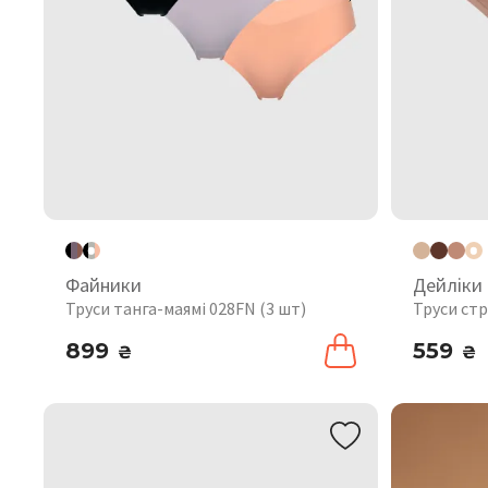
Файники
Дейліки
Труси танга-маямі 028FN (3 шт)
Труси стр
899
559
₴
₴