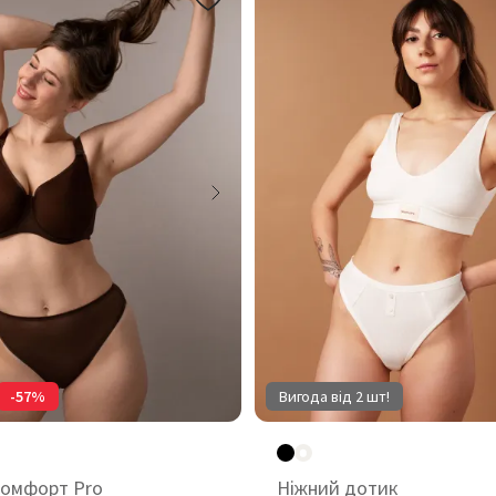
-57%
Вигода від 2 шт!
комфорт Pro
Ніжний дотик