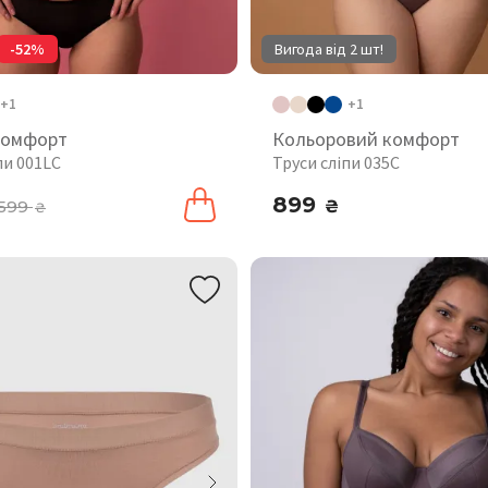
-52%
Вигода від 2 шт!
+1
+1
комфорт
Кольоровий комфорт
пи 001LC
Труси сліпи 035C
899
599
₴
₴