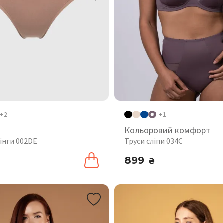
+2
+1
Кольоровий комфорт
інги 002DE
Труси сліпи 034C
899
₴