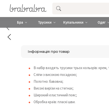
Купити нижню жіночу білизну ❤️ brab
Бра
Трусики
Купальники
Одяг
Інформація про товар
В набір входять трусики трьох кольорів: крем,
Сліпи з високою посадкою;
Полотно: бавовна;
Високі вирізи на стегнах;
Широкий еластичний пояс;
Обробка країв: пласкі шви.