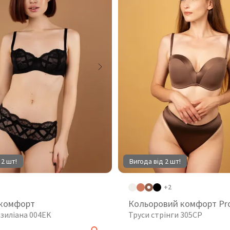
 2 шт!
Вигода від 2 шт!
+2
 комфорт
Кольоровий комфорт Pr
азиліана 004EK
Труси стрінги 305CP