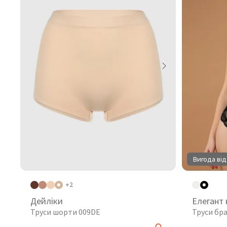
Вигода від
+2
Дейліки
Елегант
Труси шорти 009DE
Труси бр