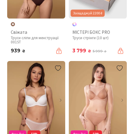
Заощаджуй 2200 ₴
Свіжата
МІСТЕРІ БОКС PRO
Труси сліпи для менструації
Труси стрінги (10 шт)
001ST
939
3 799
₴
₴
5 999
₴
Фан Дні
-50%
Фан Дні
-50%