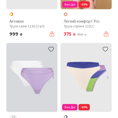
Фан Дні
-50%
Активки
Легкий комфорт Pro
Труси сліпи 113A (2 шт)
Труси стрінги 222LC
999
375
₴
₴
749
₴
Фан Дні
-50%