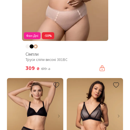
Фан Дні
-50%
Сімпли
Труси сліпи високі 301BC
309
₴
619
₴