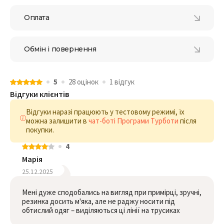
Оплата
Обмін і повернення
5
28 оцiнок
1 відгук
Відгуки клієнтів
Відгуки наразі працюють у тестовому режимі, їх
можна залишити в
чат-боті Програми Турботи
після
покупки.
4
Марія
25.12.2025
Мені дуже сподобались на вигляд при примірці, зручні,
резинка досить м'яка, але не раджу носити під
обтислий одяг – виділяються ці лінії на трусиках