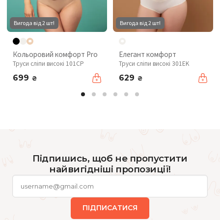
Вигода від 2 шт!
Вигода від 2 шт!
Кольоровий комфорт Pro
Елегант комфорт
Труси сліпи високі 101CP
Труси сліпи високі 301EK
699
629
₴
₴
Підпишись, щоб не пропустити
найвигідніші пропозиції!
ПІДПИСАТИСЯ