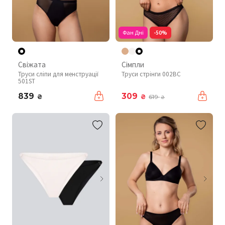
Фан Дні
-50%
Свіжата
Сімпли
Труси сліпи для менструації
Труси стрінги 002BC
501ST
839
309
₴
₴
619
₴