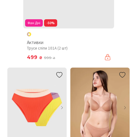
Фан Дні
-50%
Активки
Труси сліпи 101A (2 шт)
499
₴
999
₴