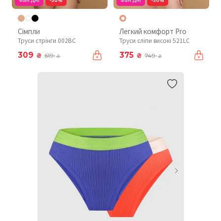
Сімпли
Легкий комфорт Pro
Труси стрінги 002BC
Труси сліпи високі 521LC
309
375
₴
₴
619
749
₴
₴