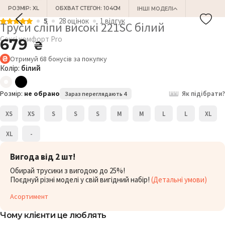
РОЗМІР: XL
ОБХВАТ СТЕГОН: 104СМ
ІНШІ МОДЕЛІ
5
28 оцiнок
1 відгук
Труси сліпи високі 221SC білий
Сексі комфорт Pro
679
₴
Отримуй
68
бонусів
за покупку
Колір:
білий
Розмір:
не обрано
Як підібрати?
Зараз переглядають 4
XS
XS
S
S
S
M
M
L
L
XL
XL
-
Вигода від 2 шт!
Обирай трусики з вигодою до 25%!
Поєднуй різні моделі у свій вигідний набір!
(Детальні умови)
Асортимент
Чому клієнти це люблять