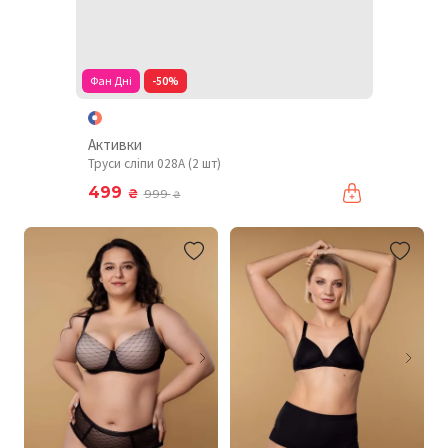
Фан Дні
-50%
Активки
Труси сліпи 028A (2 шт)
499
₴
999
₴