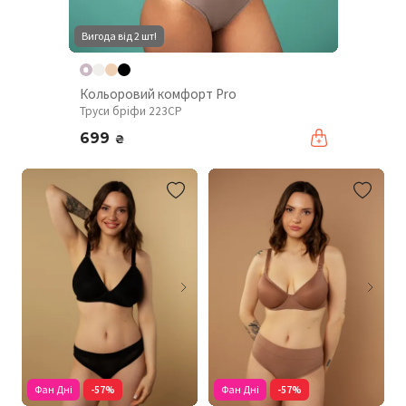
Вигода від 2 шт!
Кольоровий комфорт Pro
Труси бріфи 223CP
699
₴
Фан Дні
-57%
Фан Дні
-57%