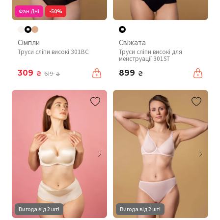
Фан Дні
-50%
Сімпли
Свіжата
Труси сліпи високі 301BC
Труси сліпи високі для
менструації 301ST
309
899
₴
₴
619
₴
Вигода від 2 шт!
Вигода від 2 шт!