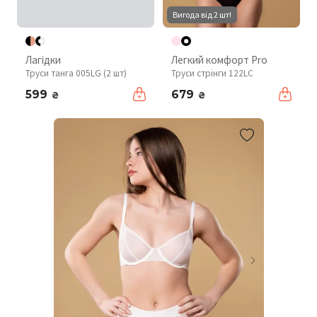
Вигода від 2 шт!
Лагідки
Легкий комфорт Pro
Труси танга 005LG (2 шт)
Труси стрінги 122LC
599
679
₴
₴