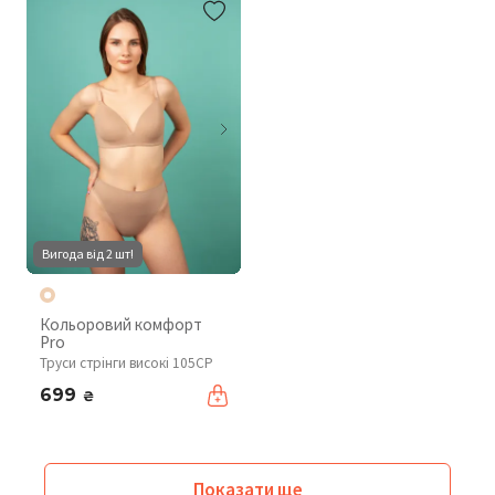
Вигода від 2 шт!
Кольоровий комфорт
Pro
Труси стрінги високі 105CP
699
₴
Показати ще