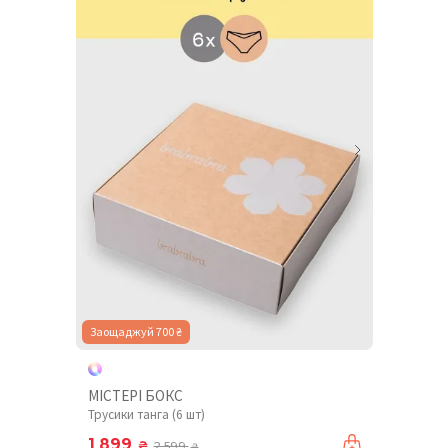
Заощаджуй 700 ₴
МІСТЕРІ БОКС
Трусики танга (6 шт)
1 899
₴
2 599
₴