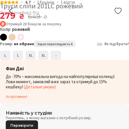
4.7
14 оцiнок
1 відгук
Труси сліпи 201LC рожевий
Легкий комфорт Pro
279
₴
649
₴
Отримуй
28
бонусів
за покупку
Колір:
рожевий
Розмір:
не обрано
Як підібрати?
Зараз переглядають 6
L
L
XL
XL
-
Фан Дні
До -70% – максимальна вигода на найпопулярніші колекції
Лови момент, замовляй вже зараз та отримуй до 15%
кешбеку!
(Детальні умови)
Асортимент
Наявність у студіях
Переглянь, у якому магазині є потрібний розмір.
Перевірити