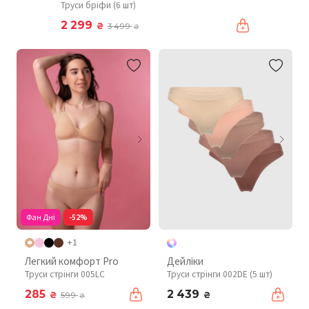
Труси бріфи (6 шт)
2 299
₴
3 499
₴
Фан Дні
-52%
+1
Легкий комфорт Pro
Дейліки
Труси стрінги 005LC
Труси стрінги 002DE (5 шт)
285
2 439
₴
₴
599
₴