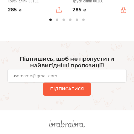
Труси сліпи 001LC
Труси сліпи 001LC
285
285
₴
₴
Підпишись, щоб не пропустити
найвигідніші пропозиції!
ПІДПИСАТИСЯ