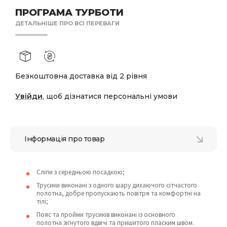
ПРОГРАМА ТУРБОТИ
ДЕТАЛЬНІШЕ ПРО ВСІ ПЕРЕВАГИ
Безкоштовна доставка від 2 рівня
Увійди
, щоб дізнатися персональні умови
Інформація про товар
Сліпи з середньою посадкою;
Трусики виконані з одного шару дихаючого сітчастого
полотна, добре пропускають повітря та комфортні на
тілі;
Пояс та пройми трусиків виконані із основного
полотна зігнутого вдвічі та пришитого пласким швом.