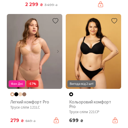
2 299
₴
3 499
₴
Фан Дні
-57%
Вигода від 2 шт!
Легкий комфорт Pro
Кольоровий комфорт
Pro
Труси сліпи 121LC
Труси сліпи 221CP
279
699
₴
₴
649
₴