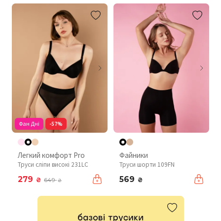
Фан Дні
-57%
Легкий комфорт Pro
Файники
Труси сліпи високі 231LC
Труси шорти 109FN
279
569
₴
₴
649
₴