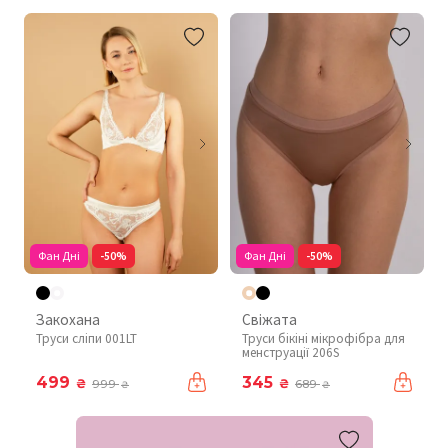
Фан Дні
-50%
Фан Дні
-50%
Закохана
Свіжата
Труси сліпи 001LT
Труси бікіні мікрофібра для
менструації 206S
499
345
₴
₴
999
689
₴
₴