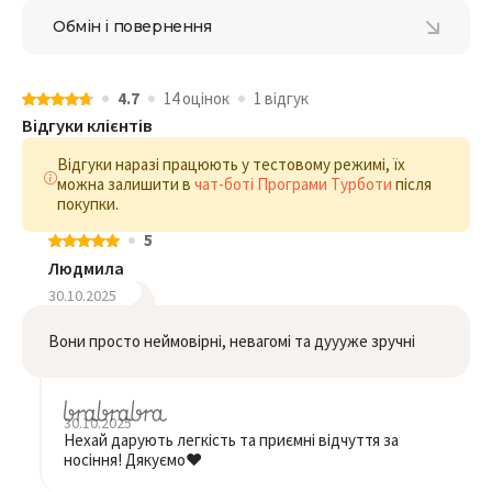
Обмін і повернення
4.7
14 оцiнок
1 відгук
Відгуки клієнтів
Відгуки наразі працюють у тестовому режимі, їх
можна залишити в
чат-боті Програми Турботи
після
покупки.
5
Людмила
30.10.2025
Вони просто неймовірні, невагомі та дуууже зручні
30.10.2025
Нехай дарують легкість та приємні відчуття за
носіння! Дякуємо❤️