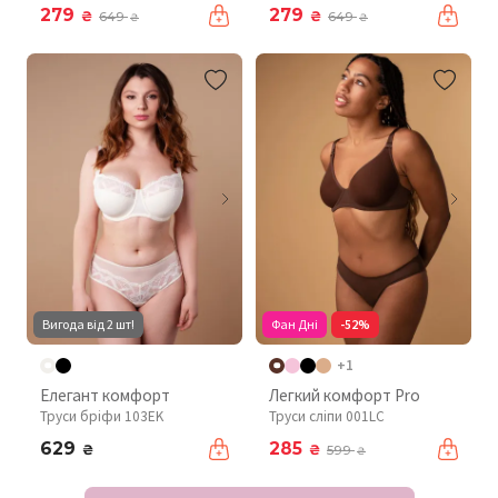
279
279
₴
₴
649
649
₴
₴
Вигода від 2 шт!
Фан Дні
-52%
+1
Елегант комфорт
Легкий комфорт Pro
Труси бріфи 103EK
Труси сліпи 001LC
629
285
₴
₴
599
₴