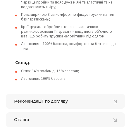
Через це пройми та пояс дуже м'які та еластичні та не
подразнюють шкіру;
Пояс шириною 3 см комфортно фіксує трусики на тілі
без перетискань;
Краї трусиків оброблені тонкою еластичною
резинкою, основні її переваги – відсутність об'ємного
шва, що робить трусики непомітними під одягом;
Ластовиця – 100% бавовна, комфортна та безпечна до
тіла.
Склад:
Сітка: 84% поліамід, 16% еластан;
Ластовиця: 100% бавовна.
Рекомендації по догляду
Оплата