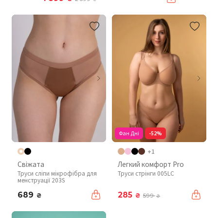
Фан Дні
-52%
+1
Свіжата
Легкий комфорт Pro
Труси сліпи мікрофібра для
Труси стрінги 005LC
менструації 203S
689
285
₴
₴
599
₴