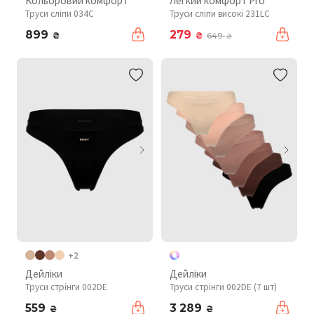
Кольоровий комфорт
Легкий комфорт Pro
Труси сліпи 034C
Труси сліпи високі 231LC
899
279
₴
₴
649
₴
+2
Дейліки
Дейліки
Труси стрінги 002DE
Труси стрінги 002DE (7 шт)
559
3 289
₴
₴