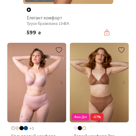
Елегант комфорт
Труси бразиліана 104EK
599
₴
Фан Дні
-57%
+1