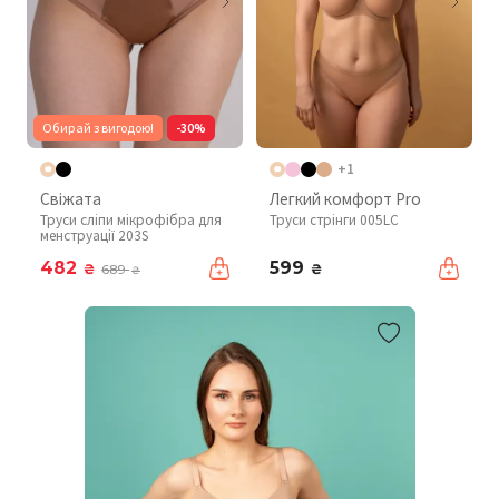
Обирай з вигодою!
-30%
+1
Свіжата
Легкий комфорт Pro
Труси сліпи мікрофібра для
Труси стрінги 005LC
менструації 203S
482
599
₴
₴
689
₴