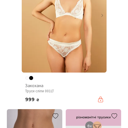
Закохана
Труси сліпи 001LT
999
₴