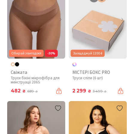
Обирай з вигодою!
-30%
Заощаджуй 1200 ₴
Свіжата
МІСТЕРІ БОКС PRO
Труси бікіні мікрофібра для
Труси сліпи (6 шт)
менструації 206S
482
2 299
₴
₴
689
3 499
₴
₴