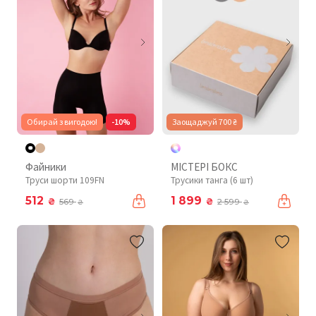
Обирай з вигодою!
-10%
Заощаджуй 700 ₴
Файники
МІСТЕРІ БОКС
Труси шорти 109FN
Трусики танга (6 шт)
512
1 899
₴
₴
569
2 599
₴
₴