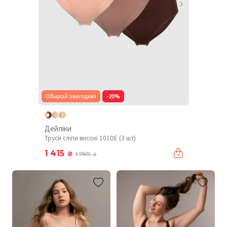
Обирай з вигодою!
-20%
Дейліки
Труси сліпи високі 101DE (3 шт)
1 415
₴
1 769
₴