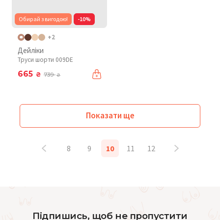
Обирай з вигодою!
-10%
+2
Дейліки
Труси шорти 009DE
665
₴
739
₴
Показати ще
8
9
10
11
12
Підпишись, щоб не пропустити