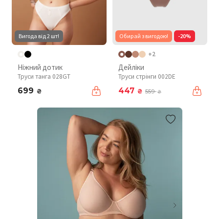
Вигода від 2 шт!
Обирай з вигодою!
-20%
+2
Ніжний дотик
Дейліки
Труси танга 028GT
Труси стрінги 002DE
699
447
₴
₴
559
₴