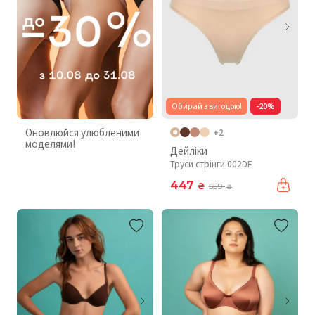
Обирай з вигодою!
-20%
Оновлюйся улюбленими
+2
моделями!
Дейліки
Труси стрінги 002DE
447
₴
559
₴