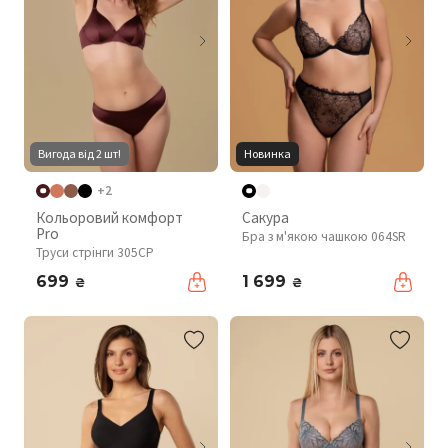
Вигода від 2 шт!
Новинка
+2
Кольоровий комфорт
Сакура
Pro
Бра з м'якою чашкою 064SR
Труси стрінги 305CP
699
1 699
₴
₴