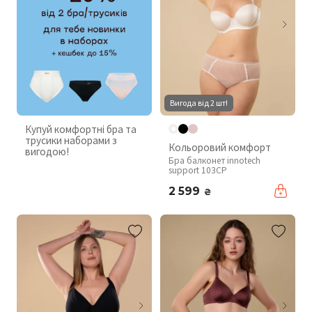
Вигода від 2 шт!
Купуй комфортні бра та
трусики наборами з
Кольоровий комфорт
вигодою!
Бра балконет innotech
support 103CP
2 599
₴