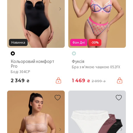
Новинка
Фан Дні
-30%
Кольоровий комфорт
Фуксія
Pro
Бра з м'якою чашкою 052FX
Боді 304CP
2 349
1 469
₴
₴
2 099
₴