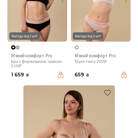
Вигода від 2 шт!
Вигода від 2 шт!
М'який комфорт Pro
М'який комфорт Pro
Бра з формованою чашкою
Труси танга 205SP
115SP
1 659
659
₴
₴