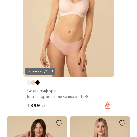
Вигода від 2 шт!
Боді комфорт
Бра з формованою чашкою 015BC
1 399
₴