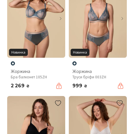
Новинка
Новинка
Жоржина
Жоржина
Бра балконет 105ZH
Труси бріфи 003ZH
2 269
999
₴
₴