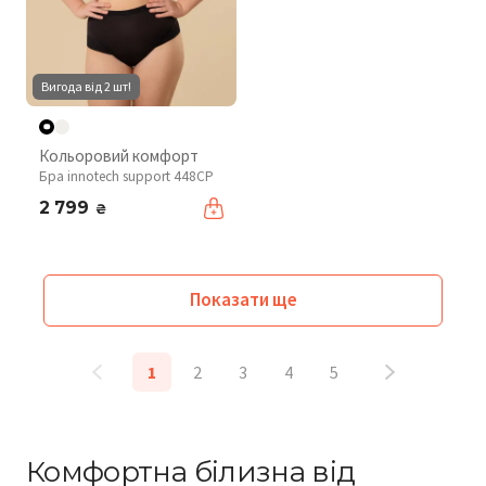
Вигода від 2 шт!
Кольоровий комфорт
Бра innotech support 448CP
2 799
₴
Показати ще
1
2
3
4
5
Комфортна білизна від