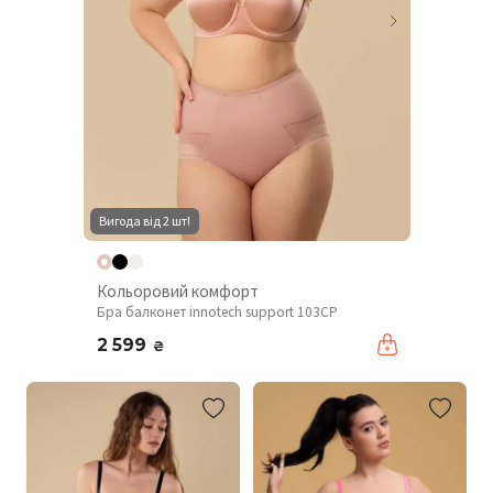
Вигода від 2 шт!
Кольоровий комфорт
Бра балконет innotech support 103CP
2 599
₴