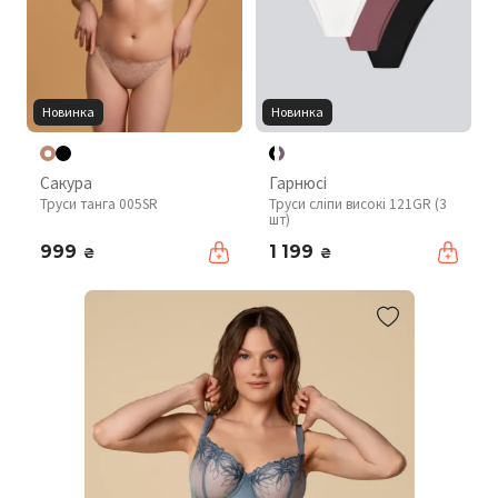
Новинка
Новинка
Сакура
Гарнюсі
Труси танга 005SR
Труси сліпи високі 121GR (3
шт)
999
1 199
₴
₴