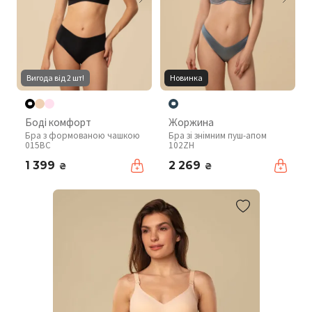
Вигода від 2 шт!
Новинка
Боді комфорт
Жоржина
Бра з формованою чашкою
Бра зі знімним пуш-апом
015BC
102ZH
1 399
2 269
₴
₴