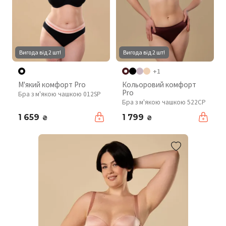
Вигода від 2 шт!
Вигода від 2 шт!
+1
М'який комфорт Pro
Кольоровий комфорт
Pro
Бра з м'якою чашкою 012SP
Бра з м'якою чашкою 522CP
1 659
1 799
₴
₴