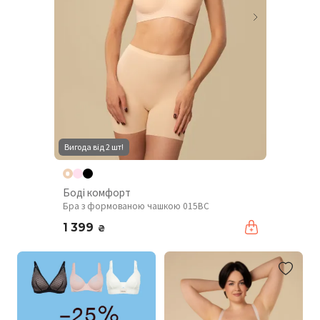
Вигода від 2 шт!
Боді комфорт
Бра з формованою чашкою 015BC
1 399
₴