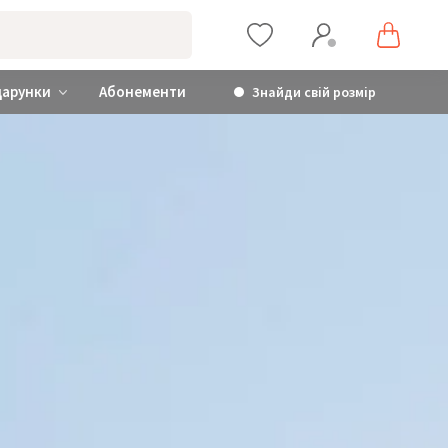
дарунки
Абонементи
Знайди свій розмір