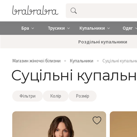
Купити нижню жіночу білизну ❤️ brab
Бра
Трусики
Купальники
Одяг
Роздільні купальники
Магазин жіночої білизни
Купальники
Суцільні купальн
Суцільні купаль
Фільтри
Колір
Розмір