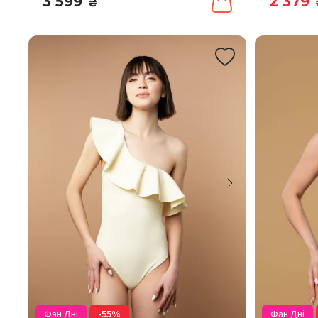
3 599
2 379
₴
Фан Дні
-55%
Фан Дні