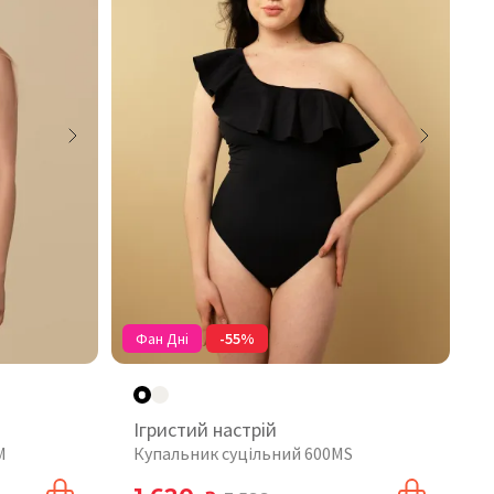
Фан Дні
-55%
Ігристий настрій
M
Купальник суцільний 600MS