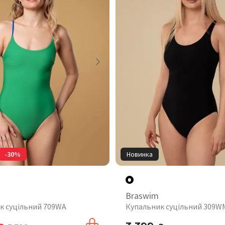
-30%
Новинка
Braswim
к суцільний 709WA
Купальник суцільний 309W