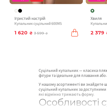
Ігристий настрій
Хвиля
Купальник суцільний 600MS
Купальни
1 620
2 379
₴
3 599
₴
Суцільний купальник — класика пляж
фігури та ідеальне для плавання або
У нашому асортименті ви знайдете ш
суцільний купальник за доступними ц
які відмінно тримають форму.
Особливості с