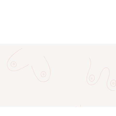
адійну фіксацію. Його еластичний
вати на вечірках. Жіночий купальник,
и.
ильно підібраний за розміром та
у тіла. Якщо для вас важлива рівна
нашому асортименті представлені такі
амість старомодних варіантів, що
ність.
 стильний та оригінальний вигляд.
льно підійде як для пляжу, так і для