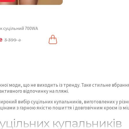
к суцільний 700WA
₴
3 399
₴
ної моди, що не виходить із тренду. Таке стильне вбранн
 активного відпочинку на пляжі.
ирокий вибір суцільних купальників, виготовлених у різн
інами з гарною якістю пошиття і довговічним кроєм із міц
уцільних купальників