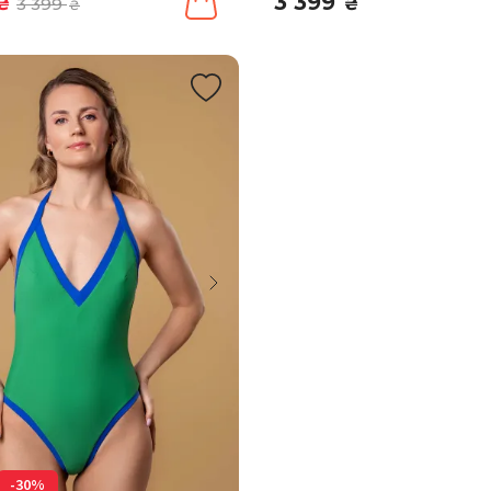
3 399
₴
3 399
₴
₴
-30%