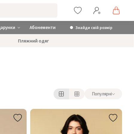
дарунки
Абонементи
Знайди свій розмір
Пляжний одяг
Популярні