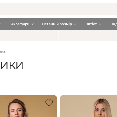
rabra ❤️ Київ та Україна
Аксесуари
Останній розмір
Outlet
По
ики
ники