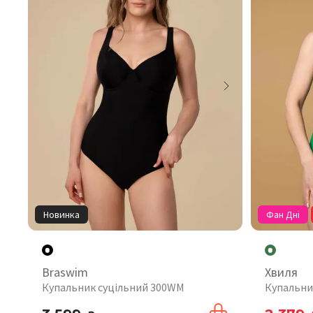
Новинка
Фан Дні
Braswim
Хвиля
Купальник суцільний 300WM
Купальни