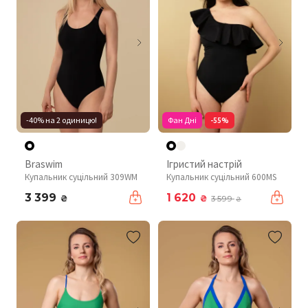
-40% на 2 одиницю!
Фан Дні
-55%
Braswim
Ігристий настрій
Купальник суцільний 309WM
Купальник суцільний 600MS
3 399
1 620
₴
₴
3 599
₴