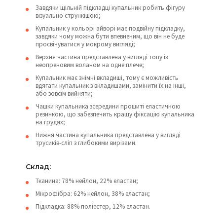
Завдяки щільній підкладці купальник робить фігуру
візуально стрункішою;
Купальник у кольорі айворі має подвійну підкладку,
завдяки чому можна бути впевненим, що він не буде
просвічуватися у мокрому вигляді;
Верхня частина представлена у вигляді топу із
неопреновим воланом на одне плече;
Купальник має знімні вкладиші, тому є можливість
вдягати купальник з вкладишами, замінити їх на інші,
або зовсім вийняти;
Чашки купальника зсередини прошиті еластичною
резинкою, що забезпечить кращу фіксацію купальника
на грудях;
Нижня частина купальника представлена у вигляді
трусиків-сліп з глибокими вирізами.
Склад:
Тканина: 78% нейлон, 22% еластан;
Мікрофібра: 62% нейлон, 38% еластан;
Підкладка: 88% поліестер, 12% еластан.