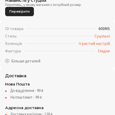
Наявність у студіях
Переглянь, у якому магазині є потрібний розмір.
Перевірити
ID товара:
600MS
Стиль:
Суцільні
Колекція:
Ігристий настрій
Фактура:
Гладке
Доставка
Нова Пошта
До відділення - 99
₴
На поштомат - 99
₴
Адресна доставка
Доставка кур'єром - 120
₴