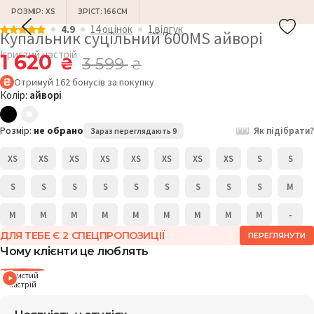
РОЗМІР: XS
ЗРІСТ: 166СМ
4.9
14 оцiнок
1 відгук
Купальник суцільний 600MS айворі
Ігристий настрій
1 620
₴
3 599
₴
Отримуй
162
бонусів
за покупку
Колір:
айворі
Розмір:
не обрано
Як підібрати?
Зараз переглядають 9
XS
XS
XS
XS
XS
XS
XS
XS
S
S
S
S
S
S
S
S
S
S
S
M
M
M
M
M
M
M
M
M
M
-
ДЛЯ ТЕБЕ Є 2 СПЕЦПРОПОЗИЦІЇ
ПЕРЕГЛЯНУТИ
Чому клієнти це люблять
Ігристий
настрій