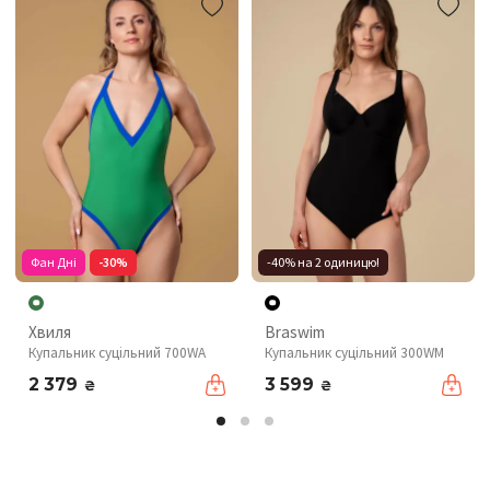
Фан Дні
-30%
-40% на 2 одиницю!
Хвиля
Braswim
Купальник суцільний 700WA
Купальник суцільний 300WM
2 379
3 599
₴
₴