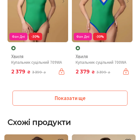
Фан Дні
-30%
Фан Дні
-30%
Хвиля
Хвиля
Купальник суцільний 709WA
Купальник суцільний 700WA
2 379
2 379
₴
₴
3 399
3 399
₴
₴
Показати ще
Схожі продукти