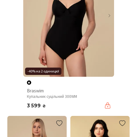
-40% на 2 одиницю!
Braswim
Купальник суцільний 300WM
3 599
₴