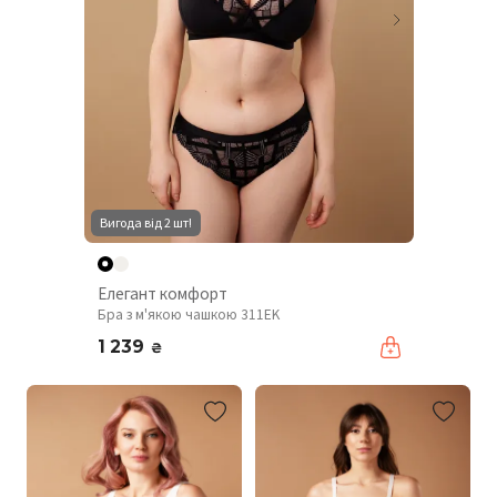
Вигода від 2 шт!
Елегант комфорт
Бра з м'якою чашкою 311EK
1 239
₴