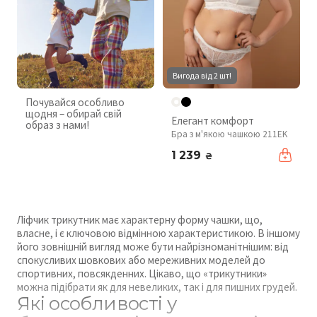
Вигода від 2 шт!
Почувайся особливо
щодня – обирай свій
Елегант комфорт
образ з нами!
Бра з м'якою чашкою 211EK
1 239
₴
Ліфчик трикутник має характерну форму чашки, що,
власне, і є ключовою відмінною характеристикою. В іншому
його зовнішній вигляд може бути найрізноманітнішим: від
спокусливих шовкових або мереживних моделей до
спортивних, повсякденних. Цікаво, що «трикутники»
можна підібрати як для невеликих, так і для пишних грудей.
Які особливості у