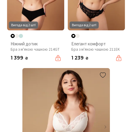
Вигода від 2 шт!
Вигода від 2 шт!
Ніжний дотик
Елегант комфорт
Бра з м'якою чашкою 214GT
Бра з м'якою чашкою 211EK
1 399
1 239
₴
₴