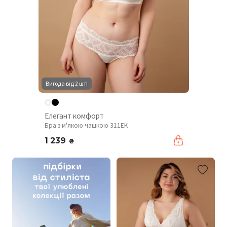
Вигода від 2 шт!
Елегант комфорт
Бра з м'якою чашкою 311EK
1 239
₴