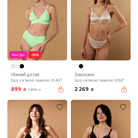
Фан Дні
-36%
Ніжний дотик
Закохана
Бра з м'якою чашкою 014GT
Бра з м'якою чашкою 026LT
899
2 269
₴
₴
1 399
₴