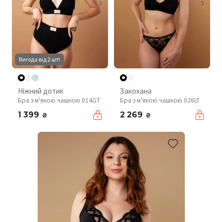
Вигода від 2 шт!
Ніжний дотик
Закохана
Бра з м'якою чашкою 014GT
Бра з м'якою чашкою 026LT
1 399
2 269
₴
₴