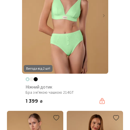
Вигода від 2 шт!
Ніжний дотик
Бра з м'якою чашкою 214GT
1 399
₴