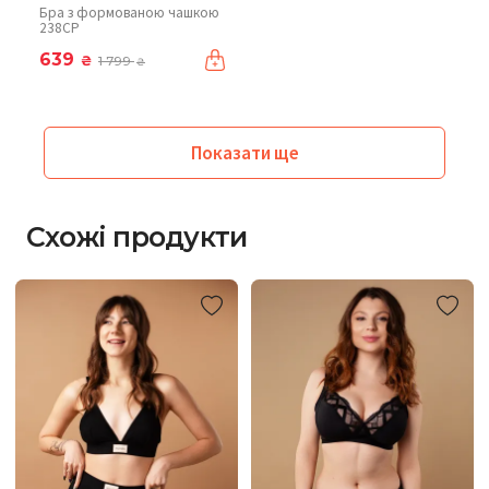
Бра з формованою чашкою
238CP
639
₴
1 799
₴
Показати ще
Схожі продукти