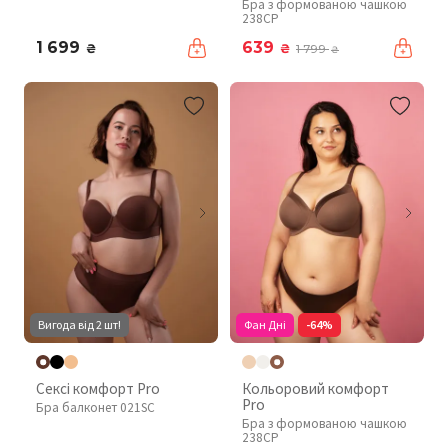
Бра з формованою чашкою
238CP
1 699
639
₴
₴
1 799
₴
Вигода від 2 шт!
Фан Дні
-64%
Сексі комфорт Pro
Кольоровий комфорт
Pro
Бра балконет 021SC
Бра з формованою чашкою
238CP