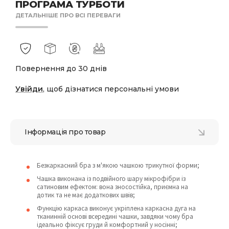
ПРОГРАМА ТУРБОТИ
ДЕТАЛЬНІШЕ ПРО ВСІ ПЕРЕВАГИ
Повернення до 30 днів
Увійди
, щоб дізнатися персональні умови
Інформація про товар
Безкаркасний бра з м'якою чашкою трикутної форми;
Чашка виконана із подвійного шару мікрофібри із
сатиновим ефектом: вона зносостійка, приємна на
дотик та не має додаткових швів;
Функцію каркаса виконує укріплена каркасна дуга на
тканинній основі всередині чашки, завдяки чому бра
ідеально фіксує груди й комфортний у носінні;