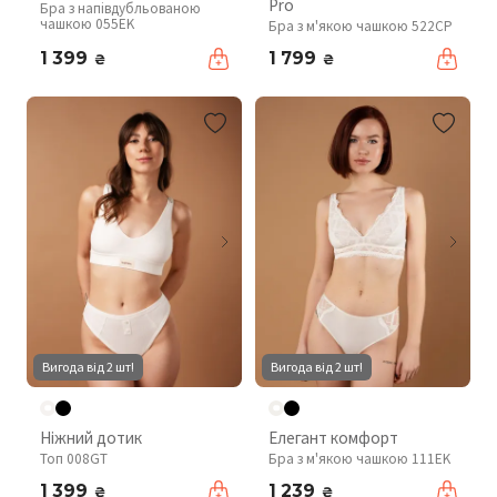
Pro
Бра з напівдубльованою
чашкою 055EK
Бра з м'якою чашкою 522CP
1 399
1 799
₴
₴
Вигода від 2 шт!
Вигода від 2 шт!
Ніжний дотик
Елегант комфорт
Топ 008GT
Бра з м'якою чашкою 111EK
1 399
1 239
₴
₴