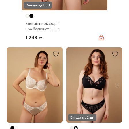
Вигода від 2 шт!
Елегант комфорт
Бра балконет 005EK
1 239
₴
Вигода від 2 шт!