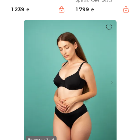
Бра балконет 203CP
1 239
1 799
₴
₴
Вигода від 2 шт!