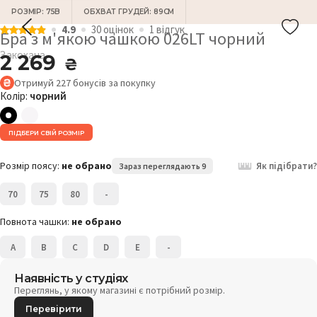
РОЗМІР: 75B
ОБХВАТ ГРУДЕЙ: 89СМ
4.9
30 оцiнок
1 відгук
Бра з м'якою чашкою 026LT чорний
Закохана
2 269
₴
Отримуй
227
бонусів
за покупку
Колір:
чорний
ПІДБЕРИ СВІЙ РОЗМІР
Розмір поясу:
не обрано
Як підібрати?
Зараз переглядають 9
70
75
80
-
Повнота чашки:
не обрано
A
B
C
D
E
-
Наявність у студіях
Переглянь, у якому магазині є потрібний розмір.
Перевірити