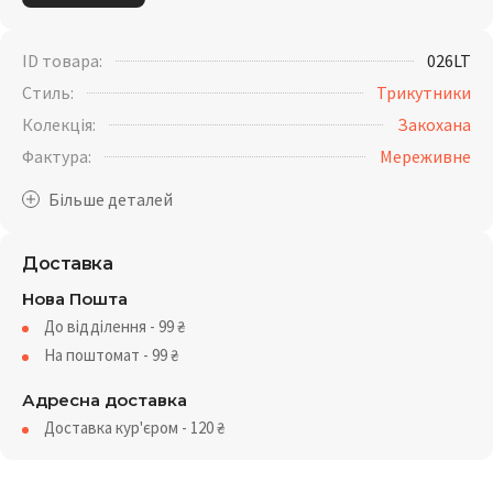
ID товара:
026LT
Стиль:
Трикутники
Колекція:
Закохана
Фактура:
Мереживне
Доставка
Нова Пошта
До відділення - 99
₴
На поштомат - 99
₴
Адресна доставка
Доставка кур'єром - 120
₴