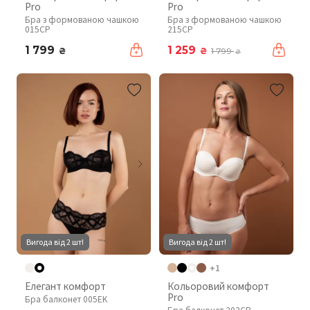
Pro
Pro
Бра з формованою чашкою
Бра з формованою чашкою
015CP
215CP
1 799
1 259
₴
₴
1 799
₴
Вигода від 2 шт!
Вигода від 2 шт!
+1
Елегант комфорт
Кольоровий комфорт
Pro
Бра балконет 005EK