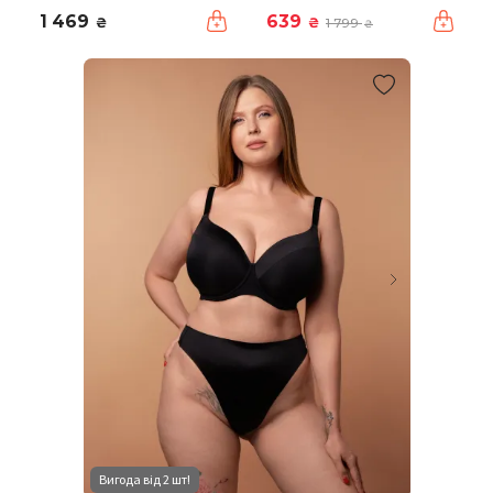
1 469
639
₴
₴
1 799
₴
Вигода від 2 шт!