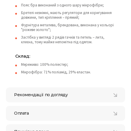
Пояс бра виконаний з одного шару мікрофібри;
Бретелі незнімні, мають регулятори для коригування
довжини, тип кріплення – прямий;
Фурнітура металева, брендована, виконана у кольорі
"рожеве золото";
Застібка у вигляді 2 рядів гачків та петель – лита,
клеєна, тому майже непомітна під одягом.
Cклад:
Мереживо: 100% поліестер;
Мікрофібра: 71% поліамід, 29% еластан.
Рекомендації по догляду
Оплата