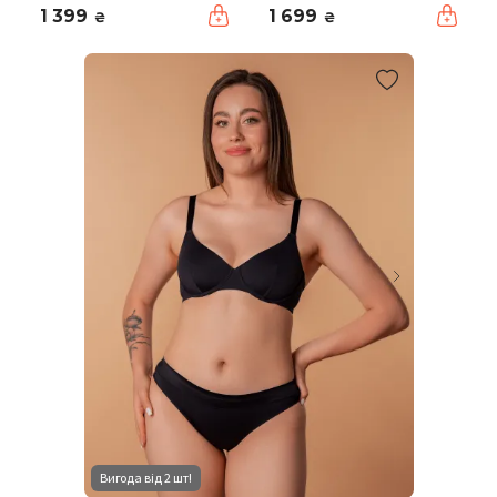
1 399
1 699
₴
₴
Вигода від 2 шт!