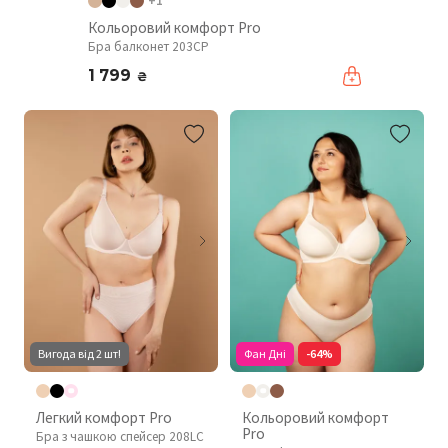
+1
Кольоровий комфорт Pro
Бра балконет 203CP
1 799
₴
Вигода від 2 шт!
Фан Дні
-64%
Легкий комфорт Pro
Кольоровий комфорт
Pro
Бра з чашкою спейсер 208LC