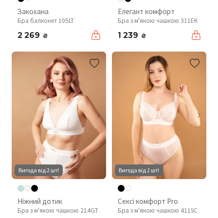
Закохана
Елегант комфорт
Бра балконет 105LT
Бра з м'якою чашкою 311EK
2 269
1 239
₴
₴
Вигода від 2 шт!
Вигода від 2 шт!
Ніжний дотик
Сексі комфорт Pro
Бра з м'якою чашкою 214GT
Бра з м'якою чашкою 411SC