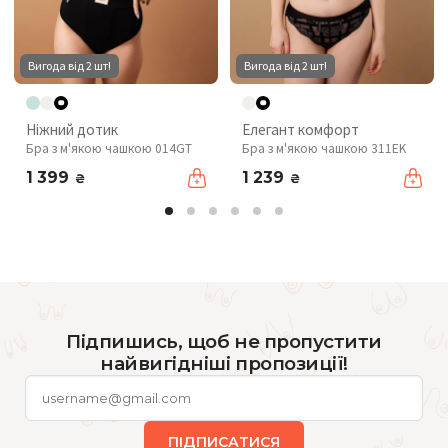
Вигода від 2 шт!
Вигода від 2 шт!
Ніжний дотик
Елегант комфорт
Бра з м'якою чашкою 014GT
Бра з м'якою чашкою 311EK
1 399
1 239
₴
₴
Підпишись, щоб не пропустити
найвигідніші пропозиції!
ПІДПИСАТИСЯ