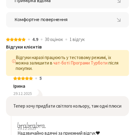
Примірка вдома
Комфортне повернення
4.9
30 оцiнок
1 відгук
Відгуки клієнтів
Відгуки наразі працюють у тестовому режимі, їх
можна залишити в
чат-боті Програми Турботи
після
покупки.
5
Ірина
29.12.2025
Тепер хочу придбати світлого кольору, там одні плюси
29.12.2025
Надзвичайно вдячні за приємний відгук❤️