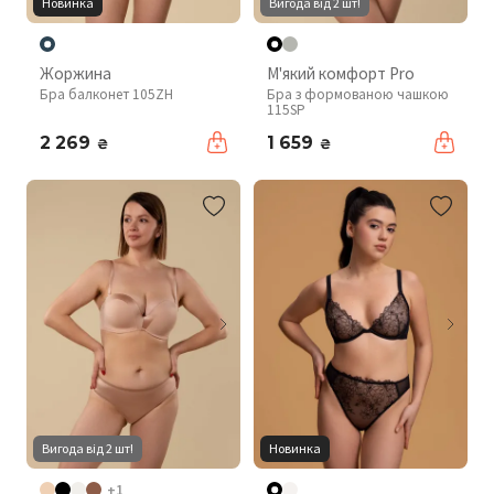
Новинка
Вигода від 2 шт!
Жоржина
М'який комфорт Pro
Бра балконет 105ZH
Бра з формованою чашкою
115SP
2 269
1 659
₴
₴
Вигода від 2 шт!
Новинка
+1