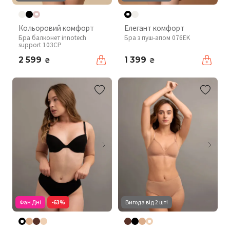
Кольоровий комфорт
Елегант комфорт
Бра балконет innotech
Бра з пуш-апом 076EK
support 103CP
2 599
1 399
₴
₴
Фан Дні
-63%
Вигода від 2 шт!