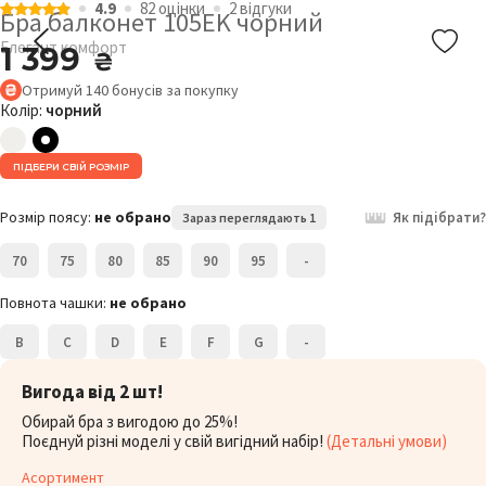
4.9
82 оцiнки
2 відгуки
Бра балконет 105EK чорний
Елегант комфорт
1 399
₴
Отримуй
140
бонусів
за покупку
Колір:
чорний
ПІДБЕРИ СВІЙ РОЗМІР
Розмір поясу:
не обрано
Як підібрати?
Зараз переглядають 1
70
75
80
85
90
95
-
Повнота чашки:
не обрано
B
C
D
E
F
G
-
Вигода від 2 шт!
Обирай бра з вигодою до 25%!
Поєднуй різні моделі у свій вигідний набір!
(Детальні умови)
Асортимент