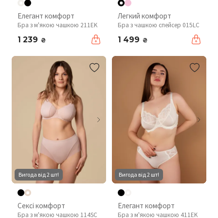
Елегант комфорт
Легкий комфорт
Бра з м'якою чашкою 211EK
Бра з чашкою спейсер 015LC
1 239
1 499
₴
₴
Вигода від 2 шт!
Вигода від 2 шт!
Сексі комфорт
Елегант комфорт
Бра з м'якою чашкою 114SC
Бра з м'якою чашкою 411EK