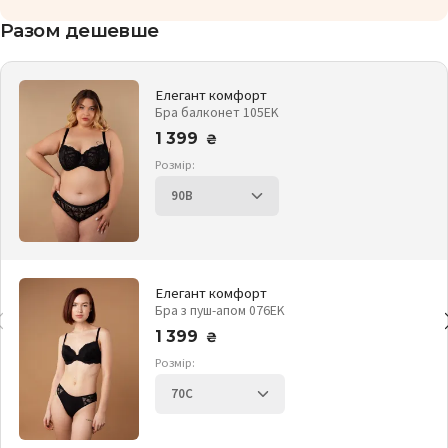
Разом дешевше
Елегант комфорт
Бра балконет 105EK
1 399
₴
Розмір:
Елегант комфорт
Бра з пуш-апом 076EK
1 399
₴
Розмір: