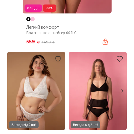
Фан Дні
-63%
Легкий комфорт
Бра з чашкою спейсер 002LC
559
₴
1 499
₴
Вигода від 2 шт!
Вигода від 2 шт!