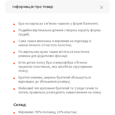
Інформація про товар
Бра на каркасах з м'якою чашкою у формі балконет;
Подвійне вертикальне ділення створює округлу форму
грудей;
Сама чашка виконана із мережива на підкладці із
нееластичного сітчастого полотна;
По верхньому краю чашки міститься еластична
резинка для додаткової фіксації;
Бічні деталі поясу бра із мікрофібри з бічною
пружною пластиною, яка запобігає скручуванню
поясу;
Бретелі незнімні, ширина бретелей збільшується
відповідно до збільшення розміру;
Майковий тип кріплення бретелей та 3 ряди гачків та
петель правильно розподілять навантаження на спину.
Склад:
Мереживо: 90% поліамід, 10% еластан;