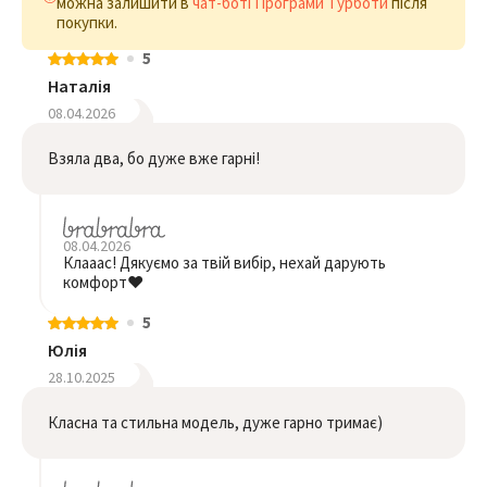
можна залишити в
чат-боті Програми Турботи
після
покупки.
5
Наталія
08.04.2026
Взяла два, бо дуже вже гарні!
08.04.2026
Клааас! Дякуємо за твій вибір, нехай дарують
комфорт❤️
5
Юлія
28.10.2025
Класна та стильна модель, дуже гарно тримає)