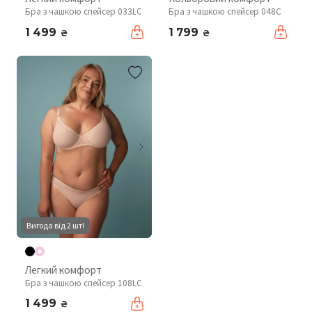
Бра з чашкою спейсер 033LC
Бра з чашкою спейсер 048C
1 499
1 799
₴
₴
Вигода від 2 шт!
Легкий комфорт
Бра з чашкою спейсер 108LC
1 499
₴