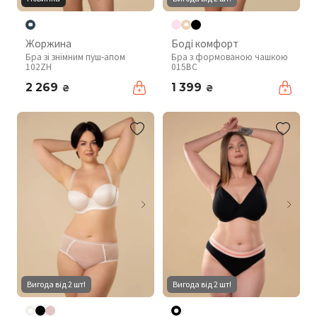
Жоржина
Боді комфорт
Бра зі знімним пуш-апом
Бра з формованою чашкою
102ZH
015BC
2 269
1 399
₴
₴
Вигода від 2 шт!
Вигода від 2 шт!