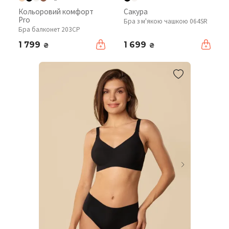
Кольоровий комфорт
Сакура
Pro
Бра з м'якою чашкою 064SR
Бра балконет 203CP
1 799
1 699
₴
₴