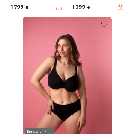
1 799
1 399
₴
₴
Вигода від 2 шт!