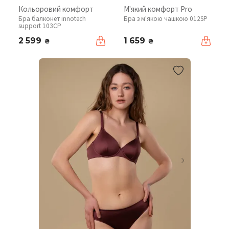
Кольоровий комфорт
М'який комфорт Pro
Бра балконет innotech
Бра з м'якою чашкою 012SP
support 103CP
2 599
1 659
₴
₴