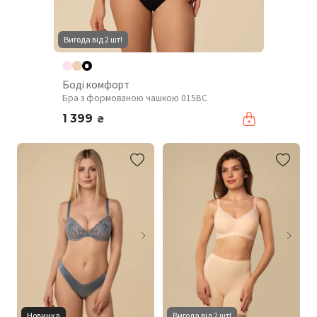
Вигода від 2 шт!
Боді комфорт
Бра з формованою чашкою 015BC
1 399
₴
Новинка
Вигода від 2 шт!