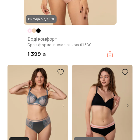
Вигода від 2 шт!
Боді комфорт
Бра з формованою чашкою 015BC
1 399
₴