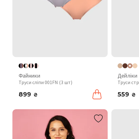
Файники
Дейліки
Труси сліпи 001FN (3 шт)
Труси стр
899
559
₴
₴