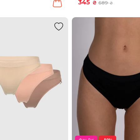
345
₴
689
₴
Фан Дні
-50%