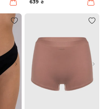
639
₴