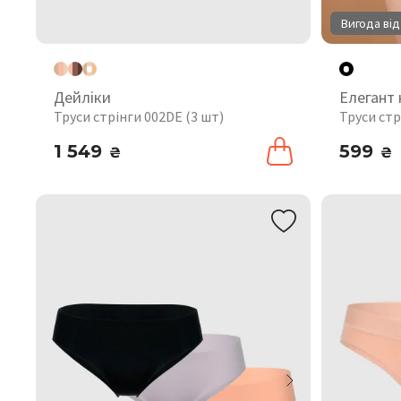
Вигода від
Дейліки
Елегант
Труси стрінги 002DE (3 шт)
Труси стр
1 549
599
₴
₴