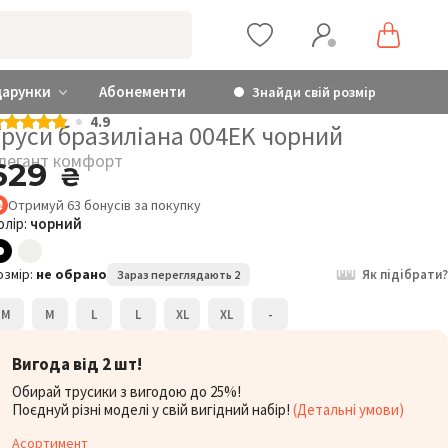
дарунки
Абонементи
Знайди свій розмір
4.9
Труси бразиліана 004EK чорний
легант комфорт
629
₴
Отримуй
63
бонусів
за покупку
олір:
чорний
Елегант комфорт
Труси бразиліана 004EK
Т
озмір:
не обрано
Як підібрати?
Зараз переглядають 2
629
₴
M
M
L
L
XL
XL
-
Розмір:
Р
M
Вигода від 2 шт!
Обирай трусики з вигодою до 25%!
Поєднуй різні моделі у свій вигідний набір!
(Детальні умови)
Асортимент