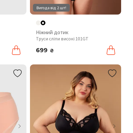
Вигода від 2 шт!
Ніжний дотик
Труси сліпи високі 101GT
699
₴