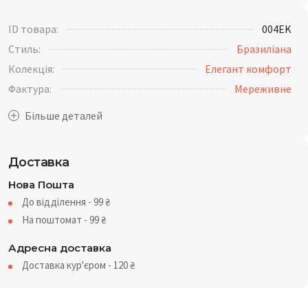
ID товара:
004EK
Стиль:
Бразиліана
Колекція:
Елегант комфорт
Фактура:
Мереживне
Доставка
Нова Пошта
До відділення - 99
₴
На поштомат - 99
₴
Адресна доставка
Доставка кур'єром - 120
₴