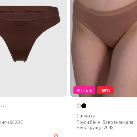
Фан Дні
-50%
+2
Свіжата
інги 002DE
Труси бікіні бавовняні для
менструації 204S