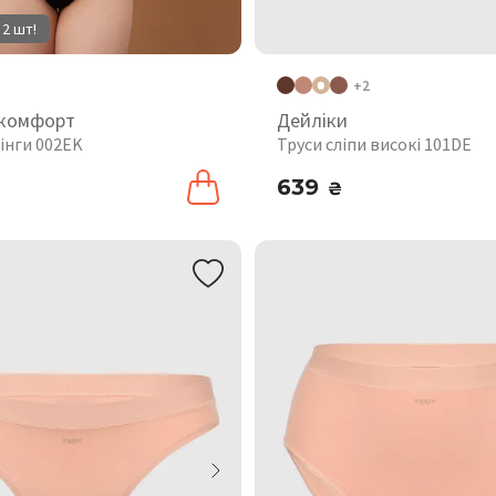
 2 шт!
+2
 комфорт
Дейліки
інги 002EK
Труси сліпи високі 101DE
639
₴