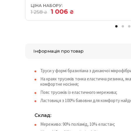
ЦІНА НАБОРУ:
1 006
1 258
₴
₴
Інформація про товар
Труси у формі бразиліана з дихаючої мікрофіб
На краях трусиків тонка еластична резинка, як
комфортне носіння;
Пояс трусиків із еластичного мережива;
Ластовиця з 100% бавовни для комфорту найде
Cклад:
Мереживо: 90% поліамід, 10% еластан;