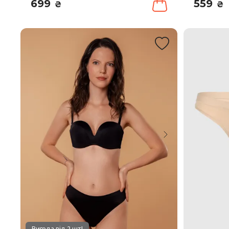
699
559
₴
₴
Вигода від 2 шт!