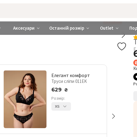
rabra ❤️ Київ та Україна
ДОДАЙ БРА
Аксесуари
Останній розмір
Outlet
По
Е
К
Елегант комфорт
Труси сліпи 011EK
Р
629
₴
Розмір:
XS