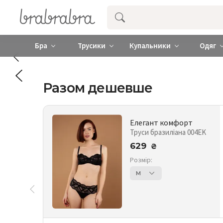
Купити нижню жіночу білизну ❤️ brab
Бра
Трусики
Купальники
Одяг
Разом дешевше
Елегант комфорт
Труси бразиліана 004EK
629
₴
Розмір:
M