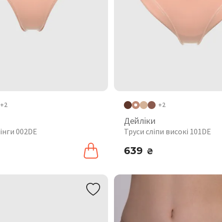
+2
+2
Дейліки
інги 002DE
Труси сліпи високі 101DE
639
₴