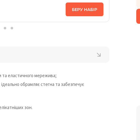
ЦІНА НА
БЕРУ НАБІР
1 258
₴
ри та еластичного мережива;
а ідеально обрамляє стегна та забезпечує
лікатніших зон.