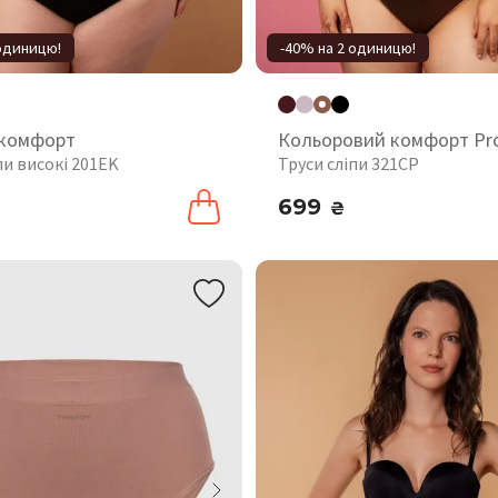
 одиницю!
-40% на 2 одиницю!
 комфорт
Кольоровий комфорт Pr
пи високі 201EK
Труси сліпи 321CP
699
₴