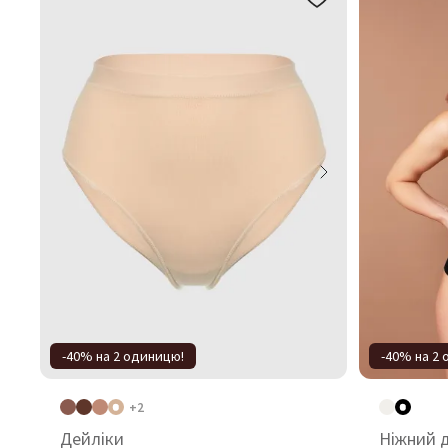
-40% на 2 одиницю!
-40% на 2
+2
Дейліки
Ніжний 