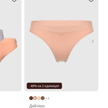
-40% на 2 одиницю!
+2
Дейліки