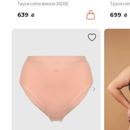
Труси сліпи високі 101DE
Труси слі
639
699
₴
₴