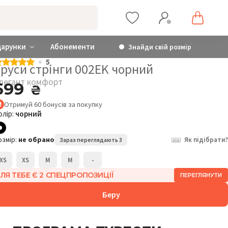
дарунки
Абонементи
Знайди свій розмір
5
Труси стрінги 002EK чорний
легант комфорт
599
₴
Отримуй
60
бонусів
за покупку
олір:
чорний
озмір:
не обрано
Як підібрати?
Зараз переглядають 3
XS
XS
M
M
-
ЛЯ ТЕБЕ Є 2 СПЕЦПРОПОЗИЦІЇ
ПЕРЕГЛЯНУТИ
Беру