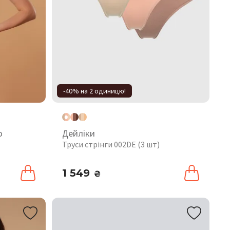
-40% на 2 одиницю!
o
Дейліки
Труси стрінги 002DE (3 шт)
1 549
₴