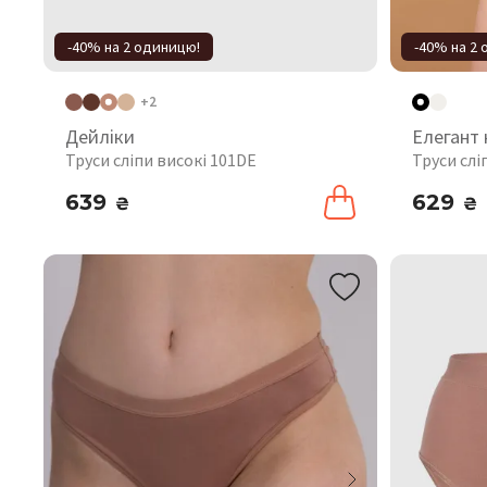
-40% на 2 одиницю!
-40% на 2
+2
Дейліки
Елегант
Труси сліпи високі 101DE
Труси слі
639
629
₴
₴