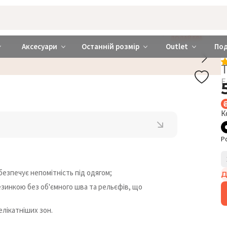
rabra ❤️ Київ та Україна
ДОДАЙ БРА
Аксесуари
Останній розмір
Outlet
По
Е
К
Р
безпечує непомітність під одягом;
Д
зинкою без об'ємного шва та рельєфів, що
лікатніших зон.