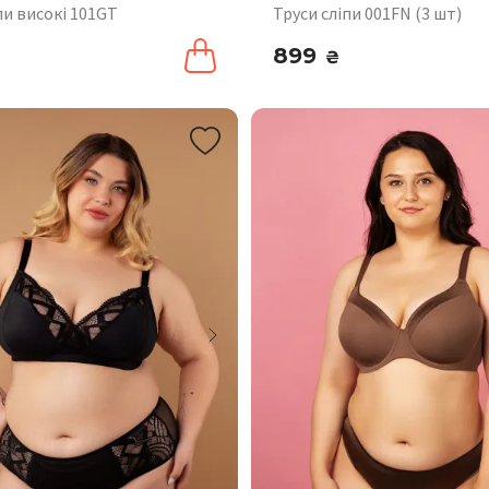
пи високі 101GT
Труси сліпи 001FN (3 шт)
899
₴