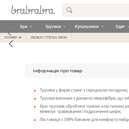
Купити нижню жіночу білизну ❤️ brab
Бра
Трусики
Купальники
Одяг
РОЗМІР: M
ОБХВАТ СТЕГОН: 99СМ
Інформація про товар
Трусики у формі стрінг з середньою посадкою;
Трусики виконані з дихаючої мікрофібри, що за
Краї трусиків оброблені тонкою еластичною ре
мінімізує травмування і подразнення шкіри;
Ластовиця з 100% бавовни для комфорту найде