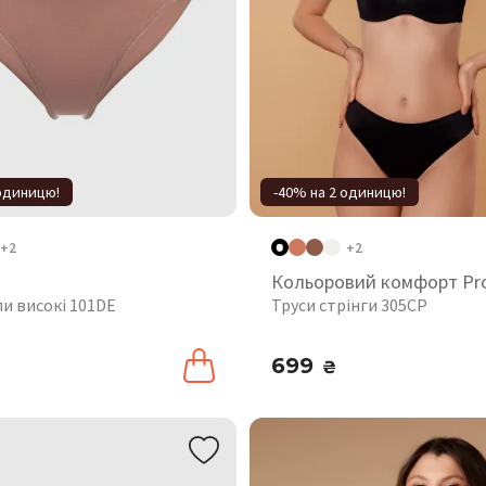
 одиницю!
-40% на 2 одиницю!
+2
+2
Кольоровий комфорт Pr
пи високі 101DE
Труси стрінги 305CP
699
₴