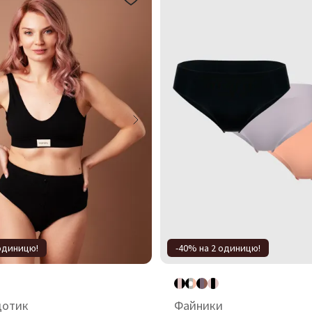
 одиницю!
-40% на 2 одиницю!
дотик
Файники