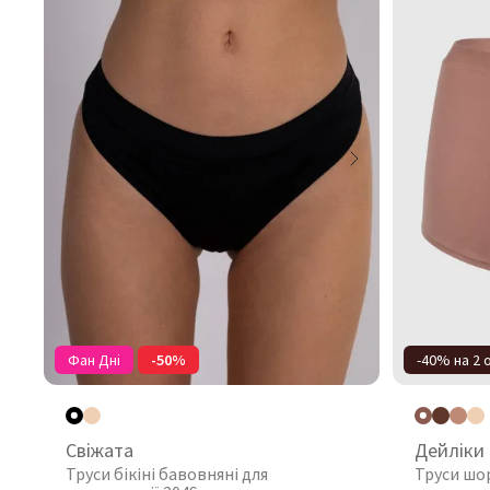
Фан Дні
-50%
-40% на 2
Свіжата
Дейліки
Труси бікіні бавовняні для
Труси шо