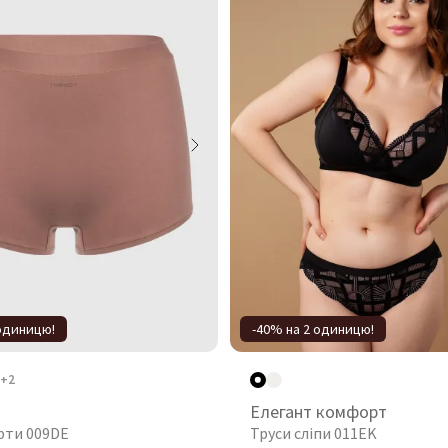
 одиницю!
-40% на 2 одиницю!
+2
Елегант комфорт
рти 009DE
Труси сліпи 011EK