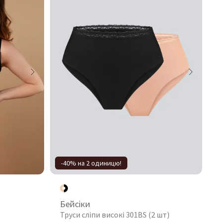
-40% на 2 одиницю!
Бейсіки
Труси сліпи високі 301BS (2 шт)