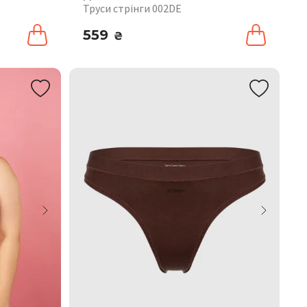
Труси стрінги 002DE
559
₴