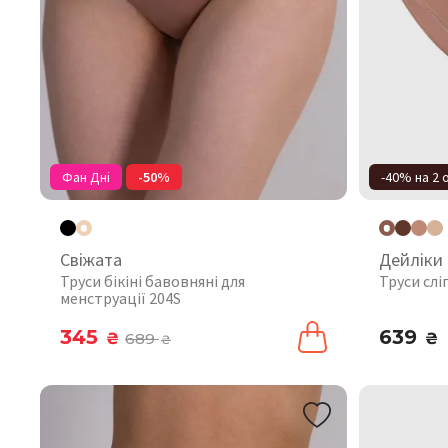
Фан Дні
-50%
-40% на 2
Свіжата
Дейліки
Труси бікіні бавовняні для
Труси слі
менструації 204S
345
639
₴
689
₴
₴