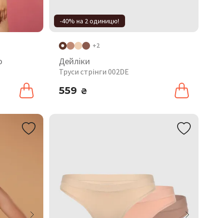
-40% на 2 одиницю!
+2
o
Дейліки
Труси стрінги 002DE
559
₴