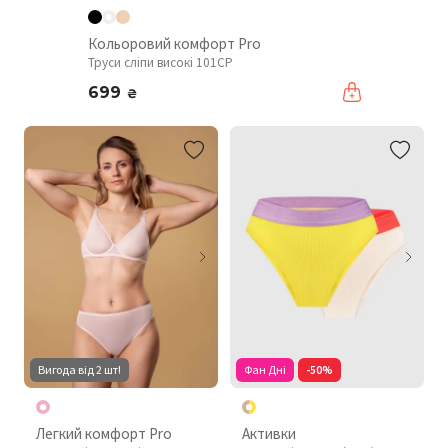
Кольоровий комфорт Pro
Труси сліпи високі 101CP
699
₴
Вигода від 2 шт!
Фан Дні
-50%
Легкий комфорт Pro
Активки