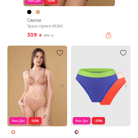
Фан Дні
-50%
Сімпли
Труси стрінги 002BC
309
₴
619
₴
Фан Дні
-50%
Фан Дні
-50%