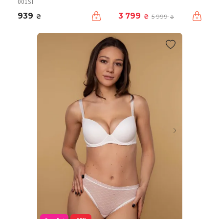
001ST
939
3 799
₴
₴
5 999
₴