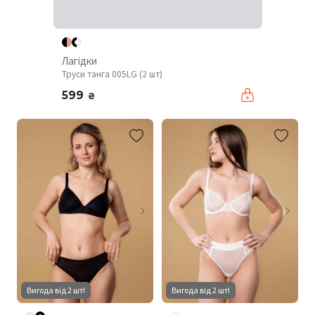
Лагідки
Труси танга 005LG (2 шт)
599
₴
Вигода від 2 шт!
Вигода від 2 шт!