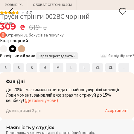
РОЗМІР: XL
ОБХВАТ СТЕГОН: 104СМ
4.7
Труси стрінги 002BC чорний
Сімпли
309
₴
619
₴
Отримуй
31
бонусів
за покупку
Колір:
чорний
Розмір:
не обрано
Як підібрати?
Зараз переглядають 5
S
S
S
M
M
L
L
XL
XL
-
Фан Дні
До -70% – максимальна вигода на найпопулярніші колекції
Лови момент, замовляй вже зараз та отримуй до 15%
кешбеку!
(Детальні умови)
До кінця акції 2 дні
Асортимент
Наявність у студіях
Переглянь, у якому магазині є потрібний розмір.