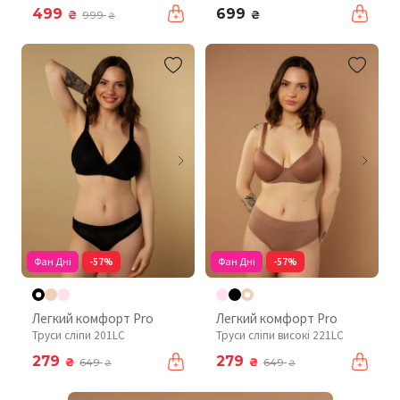
499
699
₴
₴
999
₴
Фан Дні
-57%
Фан Дні
-57%
Легкий комфорт Pro
Легкий комфорт Pro
Труси сліпи 201LC
Труси сліпи високі 221LC
279
279
₴
₴
649
649
₴
₴