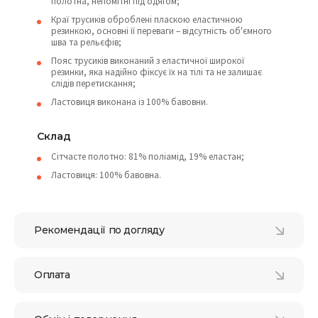
полотна, непомітні під одягом;
Краї трусиків оброблені пласкою еластичною
резинкою, основні її переваги – відсутність об'ємного
шва та рельєфів;
Пояс трусиків виконаний з еластичної широкої
резинки, яка надійно фіксує їх на тілі та не залишає
слідів перетискання;
Ластовиця виконана із 100% бавовни.
Склад
Сітчасте полотно: 81% поліамід, 19% еластан;
Ластовиця: 100% бавовна.
Рекомендації по догляду
Оплата