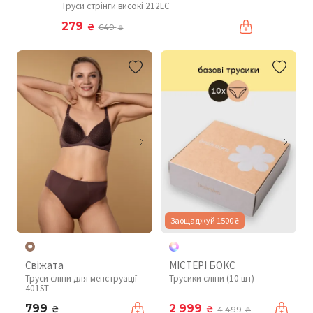
Труси стрінги високі 212LC
279
₴
649
₴
Заощаджуй 1500 ₴
Свіжата
МІСТЕРІ БОКС
Труси сліпи для менструації
Трусики сліпи (10 шт)
401ST
799
2 999
₴
₴
4 499
₴