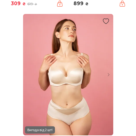
309
899
₴
₴
619
₴
Вигода від 2 шт!