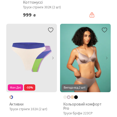
Коттонуссі
Труси стрінги 302K (2 шт)
999
₴
Фан Дні
-50%
Вигода від 2 шт!
Активки
Кольоровий комфорт
Pro
Труси стрінги 102A (2 шт)
Труси бріфи 223CP