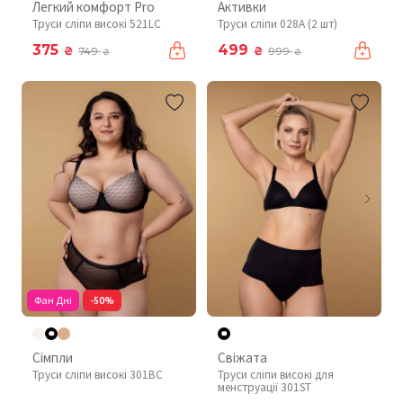
Легкий комфорт Pro
Активки
Труси сліпи високі 521LC
Труси сліпи 028A (2 шт)
375
499
₴
₴
749
999
₴
₴
Фан Дні
-50%
Сімпли
Свіжата
Труси сліпи високі 301BC
Труси сліпи високі для
менструації 301ST