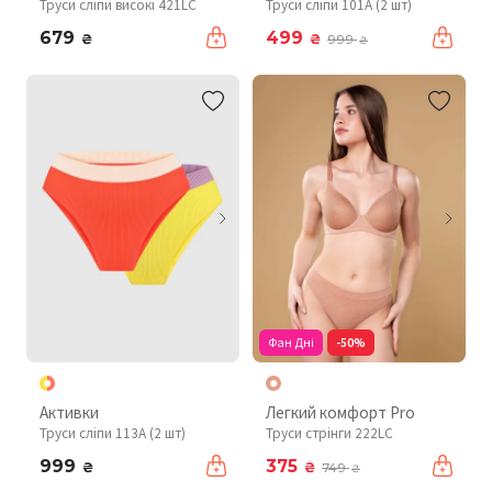
Труси сліпи високі 421LC
Труси сліпи 101A (2 шт)
679
499
₴
₴
999
₴
Фан Дні
-50%
Активки
Легкий комфорт Pro
Труси сліпи 113A (2 шт)
Труси стрінги 222LC
999
375
₴
₴
749
₴