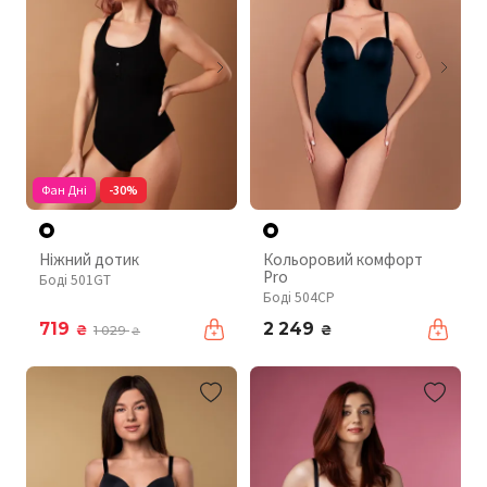
Фан Дні
-30%
Ніжний дотик
Кольоровий комфорт
Pro
Боді 501GT
Боді 504CP
719
2 249
₴
₴
1 029
₴