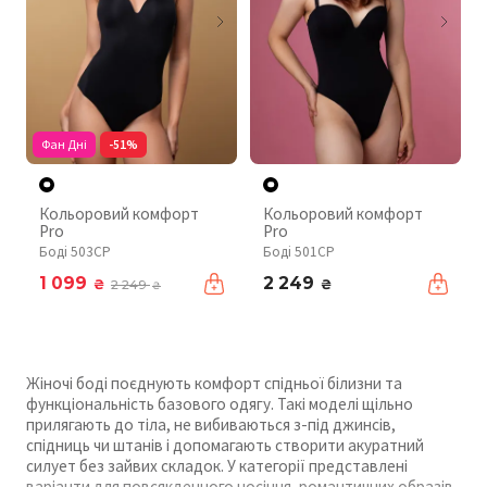
Фан Дні
-51%
Кольоровий комфорт
Кольоровий комфорт
Pro
Pro
Боді 503CP
Боді 501CP
1 099
2 249
₴
₴
2 249
₴
Жіночі боді поєднують комфорт спідньої білизни та
функціональність базового одягу. Такі моделі щільно
прилягають до тіла, не вибиваються з-під джинсів,
спідниць чи штанів і допомагають створити акуратний
силует без зайвих складок. У категорії представлені
варіанти для повсякденного носіння, романтичних образів,