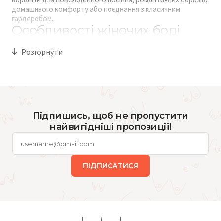
домашнього комфорту або поєднання з класичним
гардеробом.
Особливості жіночих боді
Розгорнути
Головна перевага боді — зручна посадка та фіксація на тілі.
На відміну від звичайних майок або топів, тканина не
перекручується та не піднімається під час руху. Це
особливо актуально для обтислих образів, костюмів із
високою посадкою або легкого трикотажу.
Для щоденного використання часто обирають моделі з
Підпишись, щоб не пропустити
мікрофібри, бавовни або еластичних безшовних матеріалів.
найвигідніші пропозиції!
Вони добре пропускають повітря, не створюють зайвого
тиску та комфортно відчуваються протягом дня.
Мереживні варіанти більше підходять для вечірніх
комплектів або як акцент у багатошарових образах.
ПІДПИСАТИСЯ
Деякі боді мають ущільнені чашки або підтримку грудей,
тому можуть частково замінювати
бюстгальтери
. Інші
моделі краще комбінувати з м’якою спідньою білизною або
тонкими топами без кісточок.
Види жіночих боді