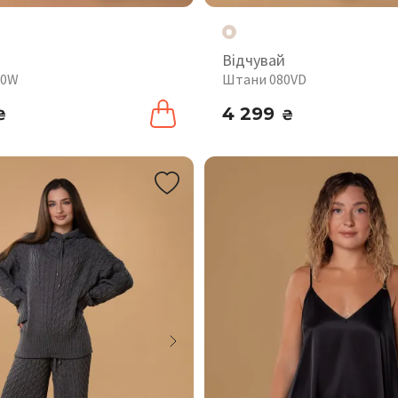
Відчувай
10W
Штани 080VD
4 299
₴
₴