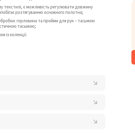
ому текстилі, є можливість регулювати довжину
запобігає розтягуванню основного полотна;
обробки: горловина та пройми для рук – тасьмою
астичною тасьмою;
м із колекції.