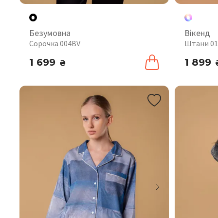
Безумовна
Вікенд
Сорочка 004BV
Штани 0
1 699
1 899
₴