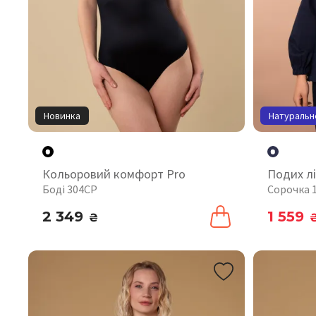
Новинка
Натуральн
Кольоровий комфорт Pro
Подих лі
Боді 304CP
Сорочка 
2 349
1 559
₴