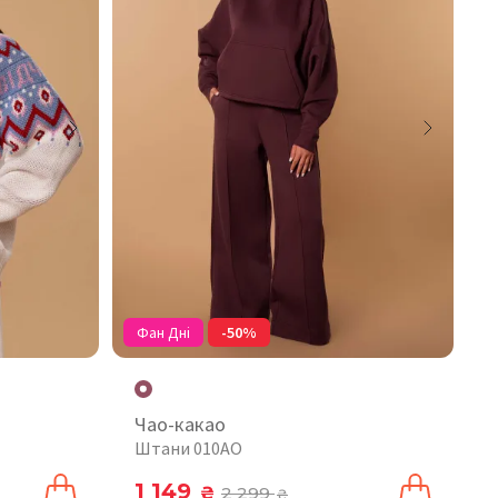
Фан Дні
-50%
Чао-какао
Штани 010AO
1 149
₴
2 299
₴