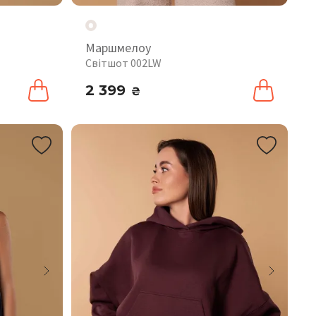
Маршмелоу
Світшот 002LW
2 399
₴