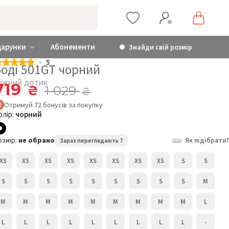
дарунки
Абонементи
Знайди свій розмір
5
Боді 501GT чорний
іжний дотик
719
₴
1 029
₴
Отримуй
72
бонусів
за покупку
олір:
чорний
озмір:
не обрано
Як підібрати?
Зараз переглядають 7
XS
XS
XS
XS
XS
XS
XS
XS
S
S
S
S
S
S
S
S
S
S
S
M
M
M
M
M
M
M
M
M
M
L
L
L
L
L
L
L
L
L
L
-