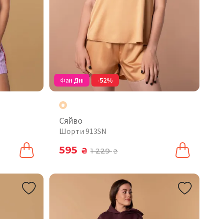
Фан Дні
-52%
Сяйво
Шорти 913SN
595
₴
1 229
₴