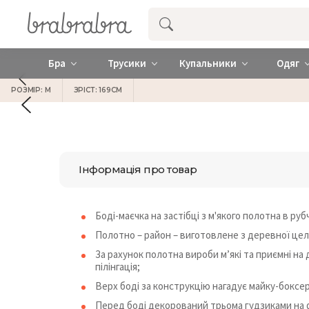
Купити нижню жіночу білизну ❤️ brab
Бра
Трусики
Купальники
Одяг
РОЗМІР: M
ЗРІСТ: 169СМ
Інформація про товар
Боді-маєчка на застібці з м'якого полотна в руб
Полотно – район – виготовлене з деревної цел
За рахунок полотна вироби м’які та приємні на
пілінгація;
Верх боді за конструкцію нагадує майку-боксерк
Перед боді декорований трьома гудзиками на 