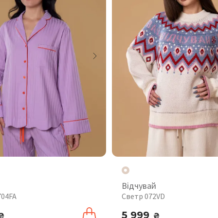
Відчувай
704FA
Светр 072VD
5 999
₴
₴