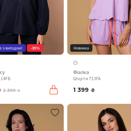
е з вигодою!
-35%
Новинка
су
Фіалка
114FB
Шорти 713FA
1 399
₴
2 399
₴
₴