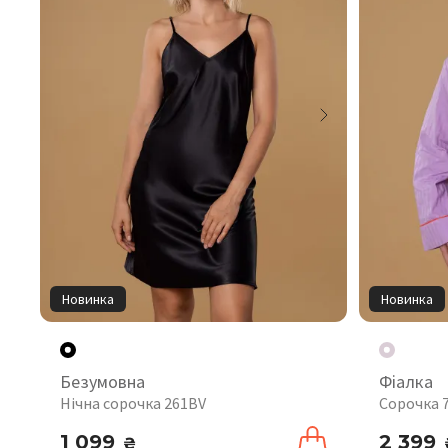
Новинка
Новинка
Безумовна
Фіалка
Нічна сорочка 261BV
Сорочка 
1 099
2 399
₴