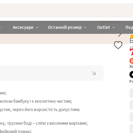
rabra ❤️ Київ та Україна
КОМПЛЕКТИ
Аксесуари
Останній розмір
Outlet
По
Н
К
Р
чик;
юлози бамбуку і є екологічно чистим;
 дотик, через його ворсистість допустима
у, трусики боді – сліпи з високими вирізами;
фейковій планці;