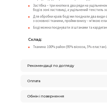
Застібка – три кнопки в два ряди на ущільнен
боді в зоні ластовиці, а ущільнений текстиль 
Для обробки країв боді ми поєднали два види 
з основної тканини, пройми внизу – м‘якою ел
Боді можна поєднувати зі штанами та кардигано
Склад:
Тканина: 100% район (95% віскоза, 5% еластан).
Рекомендації по догляду
Оплата
Обмін і повернення