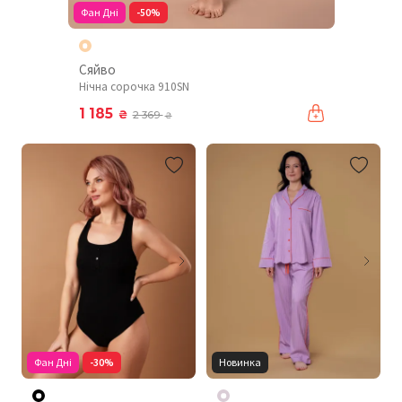
Фан Дні
-50%
Сяйво
Нічна сорочка 910SN
1 185
₴
2 369
₴
Фан Дні
-30%
Новинка