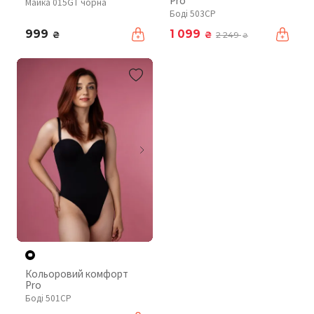
Pro
Майка 015GT чорна
Боді 503CP
999
1 099
₴
₴
2 249
₴
Кольоровий комфорт
Pro
Боді 501CP