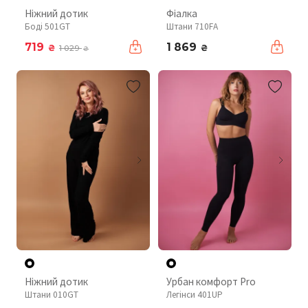
Ніжний дотик
Фіалка
Боді 501GT
Штани 710FA
719
1 869
₴
₴
1 029
₴
Ніжний дотик
Урбан комфорт Pro
Штани 010GT
Легінси 401UP