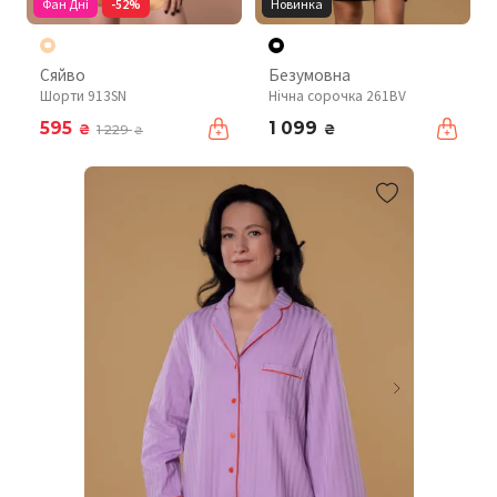
Фан Дні
-52%
Новинка
Сяйво
Безумовна
Шорти 913SN
Нічна сорочка 261BV
595
1 099
₴
₴
1 229
₴