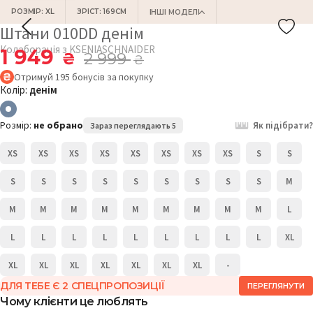
РОЗМІР: XL
ЗРІСТ: 169СМ
ІНШІ МОДЕЛІ
Штани 010DD денім
Колаборація з KSENIASCHNAIDER
1 949
₴
2 999
₴
Отримуй
195
бонусів
за покупку
Колір:
денім
Розмір:
не обрано
Як підібрати?
Зараз переглядають 5
XS
XS
XS
XS
XS
XS
XS
XS
S
S
S
S
S
S
S
S
S
S
S
M
M
M
M
M
M
M
M
M
M
L
L
L
L
L
L
L
L
L
L
XL
XL
XL
XL
XL
XL
XL
XL
-
ДЛЯ ТЕБЕ Є 2 СПЕЦПРОПОЗИЦІЇ
ПЕРЕГЛЯНУТИ
Чому клієнти це люблять