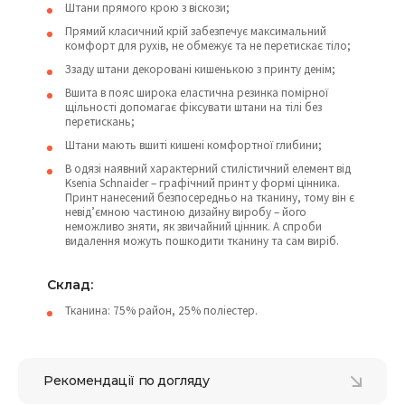
Штани прямого крою з віскози;
Прямий класичний крій забезпечує максимальний
комфорт для рухів, не обмежує та не перетискає тіло;
Ззаду штани декоровані кишенькою з принту денім;
Вшита в пояс широка еластична резинка помірної
щільності допомагає фіксувати штани на тілі без
перетискань;
Штани мають вшиті кишені комфортної глибини;
В одязі наявний характерний стилістичний елемент від
Ksenia Schnaider – графічний принт у формі цінника.
Принт нанесений безпосередньо на тканину, тому він є
невід’ємною частиною дизайну виробу – його
неможливо зняти, як звичайний цінник. А спроби
видалення можуть пошкодити тканину та сам виріб.
Склад:
Тканина: 75% район, 25% поліестер.
Рекомендації по догляду