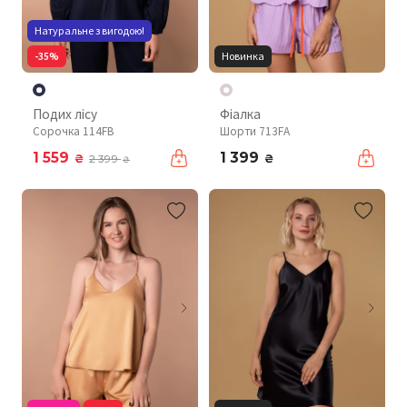
Натуральне з вигодою!
-35%
Новинка
Подих лісу
Фіалка
Сорочка 114FB
Шорти 713FA
1 559
1 399
₴
₴
2 399
₴