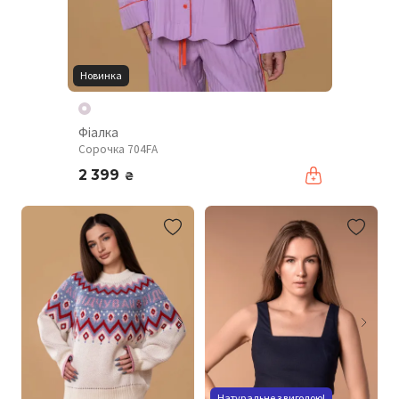
Новинка
Фіалка
Сорочка 704FA
2 399
₴
Натуральне з вигодою!