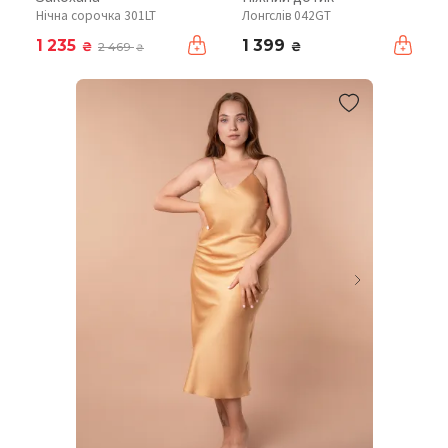
Нічна сорочка 301LT
Лонгслів 042GT
1 235
1 399
₴
₴
2 469
₴