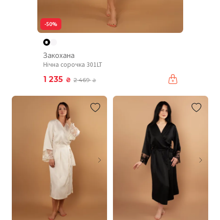
-50%
Закохана
Нічна сорочка 301LT
1 235
₴
2 469
₴