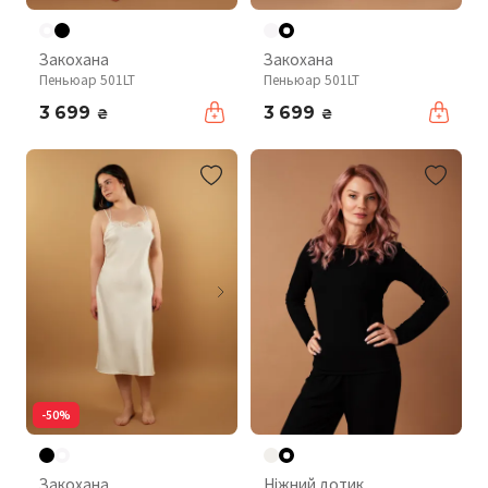
Закохана
Закохана
Пеньюар 501LT
Пеньюар 501LT
3 699
3 699
₴
₴
-50%
Закохана
Ніжний дотик