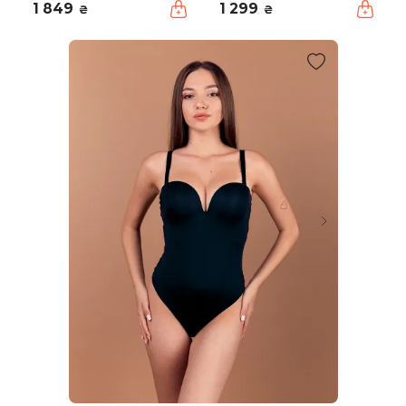
1 849
1 299
₴
₴