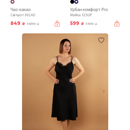
Чао-какао
Урбан комфорт Pro
Світшот 001AO
Майка 315UP
849
599
₴
₴
1 699
1 199
₴
₴