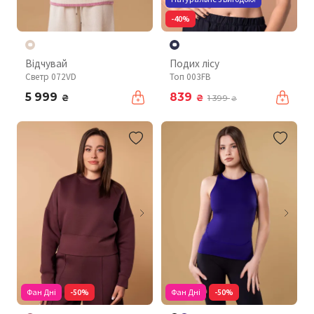
-40%
Відчувай
Подих лісу
Светр 072VD
Топ 003FB
5 999
839
₴
₴
1 399
₴
Фан Дні
-50%
Фан Дні
-50%