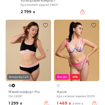
Кольоровий комфорт
Бра innotech support 548CP
2 799
₴
Вигода від 2 шт!
Фан Дні
-30%
М'який комфорт Pro
Фуксія
Топ 106SP
Бра з м'якою чашкою 051FX
1 299
1 469
₴
₴
2 099
₴