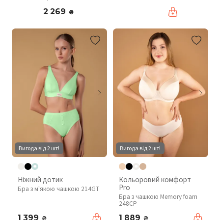
2 269
₴
Вигода від 2 шт!
Вигода від 2 шт!
Ніжний дотик
Кольоровий комфорт
Pro
Бра з м'якою чашкою 214GT
Бра з чашкою Memory foam
248CP
1 399
1 889
₴
₴