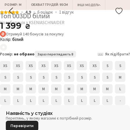
РОЗМІР: M
ОБХВАТ ГРУДЕЙ: 95СМ
ІНШІ МОДЕЛІ
4.9
6 оцiнок
1 відгук
Топ 003DD білий
Колаборація з KSENIASCHNAIDER
1 399
₴
Отримуй
140
бонусів
за покупку
Колір:
білий
Розмір:
не обрано
Як підібрати?
Зараз переглядають 8
XS
XS
XS
XS
XS
XS
XS
XS
S
S
S
S
S
S
S
S
S
S
S
M
M
M
M
M
M
M
M
M
M
L
L
L
L
L
L
L
L
L
L
-
Наявність у студіях
Переглянь, у якому магазині є потрібний розмір.
Перевірити