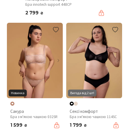
Бра innotech support 448CP
2 799
₴
Новинка
Вигода від 2 шт!
Сакура
Сексі комфорт
Бра з м'якою чашкою 032SR
Бра з м'якою чашкою 114SC
1 599
1 799
₴
₴