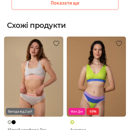
Показати ще
Схожі продукти
Вигода від 2 шт!
Фан Дні
-50%
М'який комфорт Pro
Активки