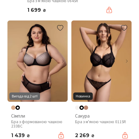
Бра з м'якою чашкою 064SR
1 699
₴
Вигода від 2 шт!
Новинка
Сімпли
Сакура
Бра з формованою чашкою
Бра з м'якою чашкою 011SR
233BC
1 439
2 269
₴
₴