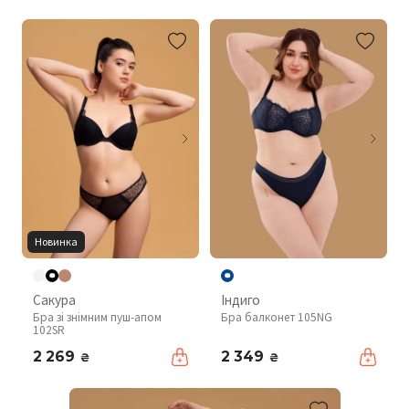
Новинка
Сакура
Індиго
Бра зі знімним пуш-апом
Бра балконет 105NG
102SR
2 269
2 349
₴
₴