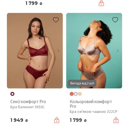
1 799
₴
Вигода від 2 шт!
Сексі комфорт Pro
Кольоровий комфорт
Pro
Бра балконет 305SC
Бра з м'якою чашкою 322CP
1 949
1 799
₴
₴