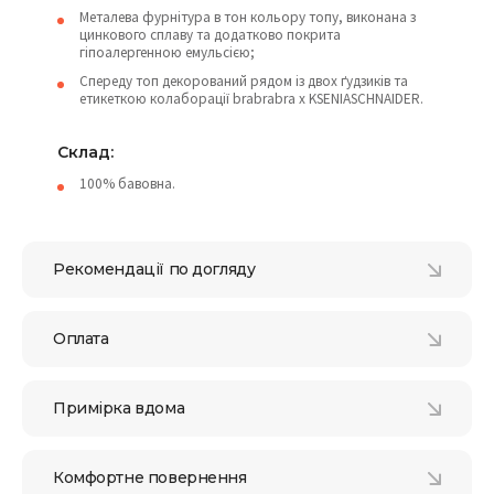
Металева фурнітура в тон кольору топу, виконана з
цинкового сплаву та додатково покрита
гіпоалергенною емульсією;
Спереду топ декорований рядом із двох ґудзиків та
етикеткою колаборації brabrabra x KSENIASCHNAIDER.
Склад:
100% бавовна.
Рекомендації по догляду
Оплата
Примірка вдома
Комфортне повернення