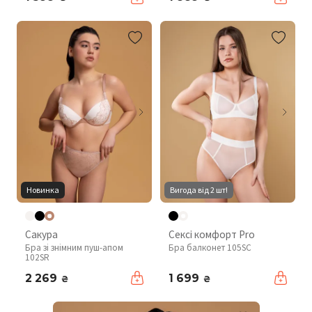
Новинка
Вигода від 2 шт!
Сакура
Сексі комфорт Pro
Бра зі знімним пуш-апом
Бра балконет 105SC
102SR
2 269
1 699
₴
₴