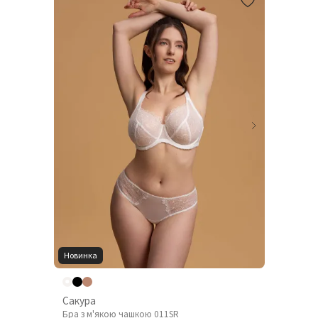
Новинка
Сакура
Бра з м'якою чашкою 011SR