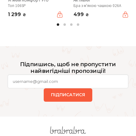
Топ 106SP
Бра з м'якою чашкою 026A
1 299
499
₴
₴
Підпишись, щоб не пропустити
найвигідніші пропозиції!
ПІДПИСАТИСЯ