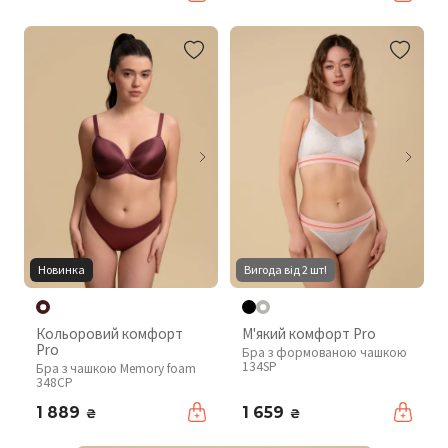
Новинка
Вигода від 2 шт!
Кольоровий комфорт
М'який комфорт Pro
Pro
Бра з формованою чашкою
134SP
Бра з чашкою Memory foam
348CP
1 889
1 659
₴
₴