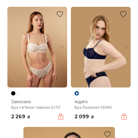
Закохана
Індиго
Бра з м'якою чашкою 027LT
Бра балконет 005NG
2 269
2 099
₴
₴