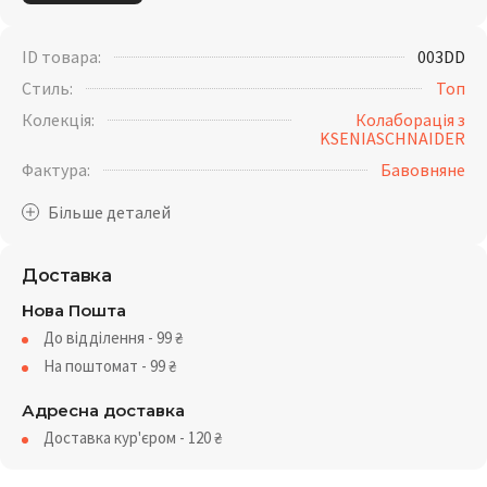
ID товара:
003DD
Стиль:
Топ
Колекція:
Колаборація з
KSENIASCHNAIDER
Фактура:
Бавовняне
Доставка
Нова Пошта
До відділення - 99
₴
На поштомат - 99
₴
Адресна доставка
Доставка кур'єром - 120
₴