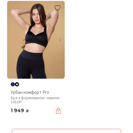
Урбан комфорт Pro
Бра з формованою чашкою
141UP
1 949
₴