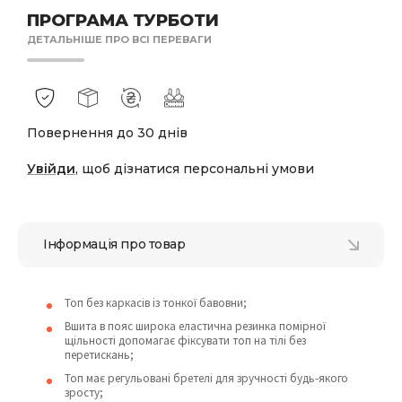
ПРОГРАМА ТУРБОТИ
ДЕТАЛЬНІШЕ ПРО ВСІ ПЕРЕВАГИ
Повернення до 30 днів
Увійди
, щоб дізнатися персональні умови
Інформація про товар
Топ без каркасів із тонкої бавовни;
Вшита в пояс широка еластична резинка помірної
щільності допомагає фіксувати топ на тілі без
перетискань;
Топ має регульовані бретелі для зручності будь-якого
зросту;