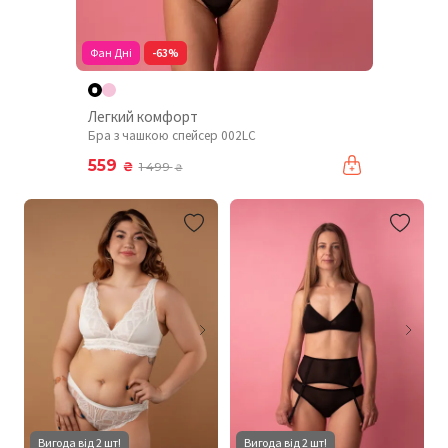
Фан Дні
-63%
Легкий комфорт
Бра з чашкою спейсер 002LC
559
₴
1 499
₴
Вигода від 2 шт!
Вигода від 2 шт!