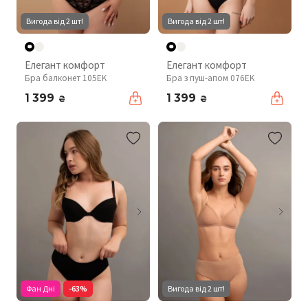
Вигода від 2 шт!
Вигода від 2 шт!
Елегант комфорт
Елегант комфорт
Бра балконет 105EK
Бра з пуш-апом 076EK
1 399
1 399
₴
₴
Фан Дні
-63%
Вигода від 2 шт!