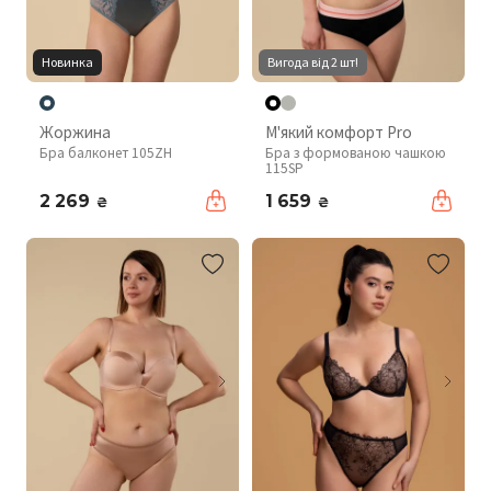
Новинка
Вигода від 2 шт!
Жоржина
М'який комфорт Pro
Бра балконет 105ZH
Бра з формованою чашкою
115SP
2 269
1 659
₴
₴