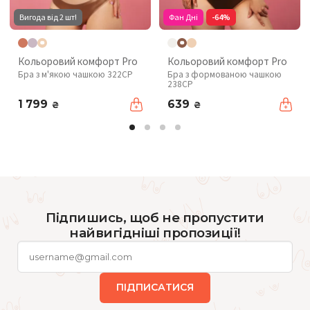
Вигода від 2 шт!
Фан Дні
-64%
Кольоровий комфорт Pro
Кольоровий комфорт Pro
Бра з м'якою чашкою 322CP
Бра з формованою чашкою
238CP
1 799
639
₴
₴
Підпишись, щоб не пропустити
найвигідніші пропозиції!
ПІДПИСАТИСЯ