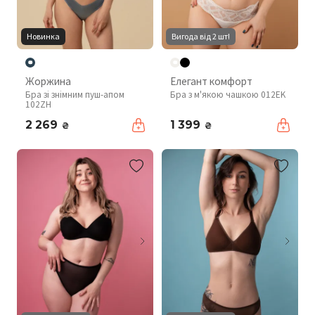
Новинка
Вигода від 2 шт!
Жоржина
Елегант комфорт
Бра зі знімним пуш-апом
Бра з м'якою чашкою 012EK
102ZH
2 269
1 399
₴
₴