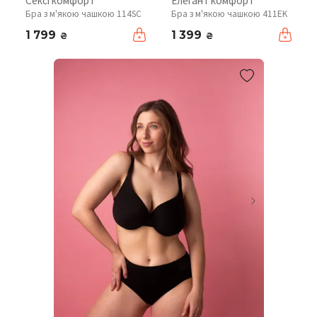
Сексі комфорт
Елегант комфорт
Бра з м'якою чашкою 114SC
Бра з м'якою чашкою 411EK
1 799
1 399
₴
₴