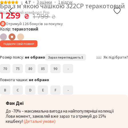
4.7
3 оцiнки
1 відгук
Бра з м'якою чашкою 322CP теракотовий
Кольоровий комфорт Pro
1 259
₴
1 799
₴
Отримуй
126
бонусів
за покупку
Колір:
теракотовий
ПІДБЕРИ СВІЙ РОЗМІР
Розмір поясу:
не обрано
Як підібрати?
Зараз переглядають 5
70
75
80
85
90
-
Повнота чашки:
не обрано
B
C
D
E
F
-
Фан Дні
До -70% – максимальна вигода на найпопулярніші колекції
Лови момент, замовляй вже зараз та отримуй до 15%
кешбеку!
(Детальні умови)