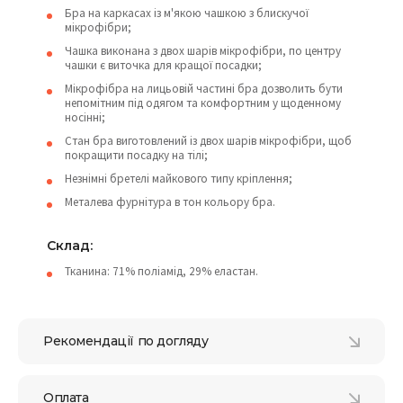
Бра на каркасах із м'якою чашкою з блискучої
мікрофібри;
Чашка виконана з двох шарів мікрофібри, по центру
чашки є виточка для кращої посадки;
Мікрофібра на лицьовій частині бра дозволить бути
непомітним під одягом та комфортним у щоденному
носінні;
Стан бра виготовлений із двох шарів мікрофібри, щоб
покращити посадку на тілі;
Незнімні бретелі майкового типу кріплення;
Металева фурнітура в тон кольору бра.
Склад:
Тканина: 71% поліамід, 29% еластан.
Рекомендації по догляду
Оплата