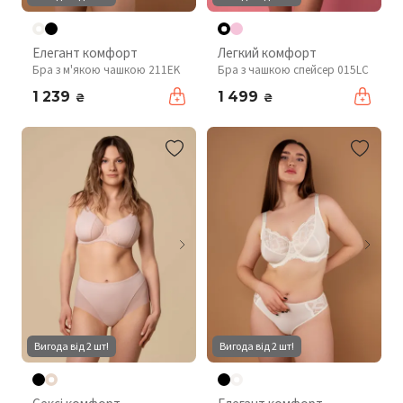
Елегант комфорт
Легкий комфорт
Бра з м'якою чашкою 211EK
Бра з чашкою спейсер 015LC
1 239
1 499
₴
₴
Вигода від 2 шт!
Вигода від 2 шт!