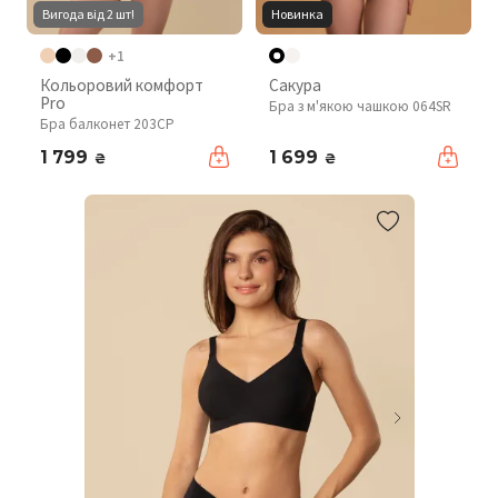
Вигода від 2 шт!
Новинка
+1
Кольоровий комфорт
Сакура
Pro
Бра з м'якою чашкою 064SR
Бра балконет 203CP
1 799
1 699
₴
₴