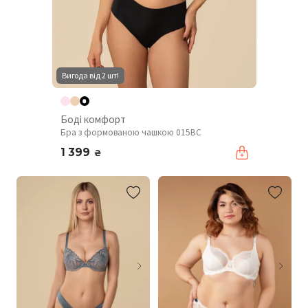
Вигода від 2 шт!
Боді комфорт
Бра з формованою чашкою 015BC
1 399
₴