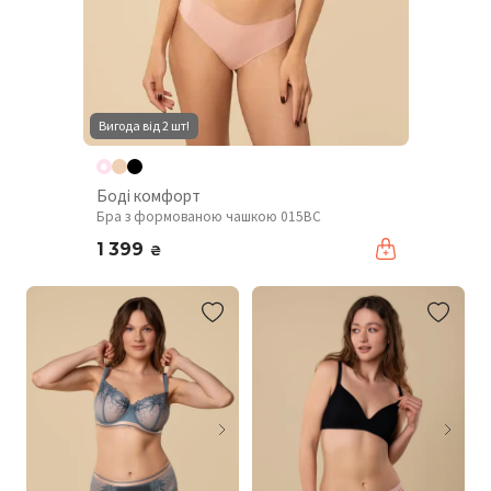
Вигода від 2 шт!
Боді комфорт
Бра з формованою чашкою 015BC
1 399
₴