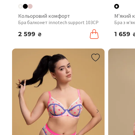
Кольоровий комфорт
М'який 
Бра балконет innotech support 103CP
Бра з м'
2 599
1 659
₴