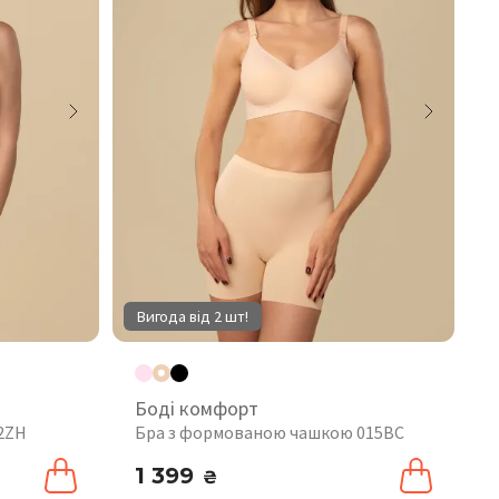
Вигода від 2 шт!
Боді комфорт
02ZH
Бра з формованою чашкою 015BC
1 399
₴