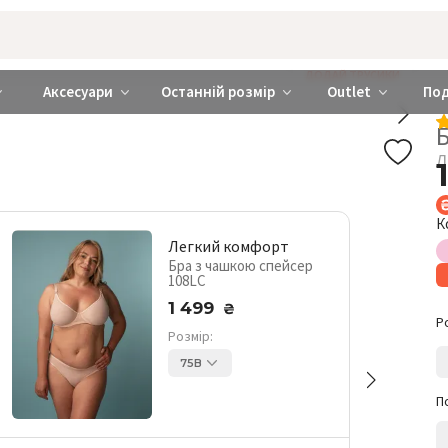
rabra ❤️ Київ та Україна
ДОДАЙ ТРУСИКИ
Аксесуари
Останній розмір
Outlet
По
Л
К
Легкий комфорт
Бра з чашкою спейсер
108LC
1 499
₴
Р
Розмір:
75B
П