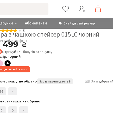
дарунки
Абонементи
Знайди свій розмір
5
Бра з чашкою спейсер 015LC чорний
егкий комфорт
1 499
₴
Отримуй
150
бонусів
за покупку
олір:
чорний
Легкий комфорт
Бра з чашкою спейсер
Б
ПІДБЕРИ СВІЙ РОЗМІР
015LC
1
1 499
₴
озмір поясу:
не обрано
Як підібрати?
Зараз переглядають 9
Розмір:
Р
65
-
65C
овнота чашки:
не обрано
C
D
-