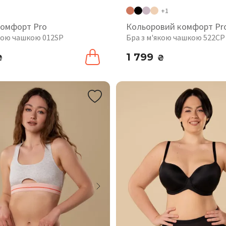
+1
комфорт Pro
Кольоровий комфорт Pr
якою чашкою 012SP
Бра з м'якою чашкою 522CP
1 799
₴
₴