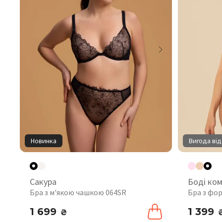
Новинка
Вигода від
Сакура
Боді ко
Бра з м'якою чашкою 064SR
Бра з фо
1 699
1 399
₴