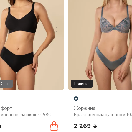
 2 шт!
Новинка
мфорт
Жоржина
рмованою чашкою 015BC
Бра зі знімним пуш-апом 1
2 269
₴
₴