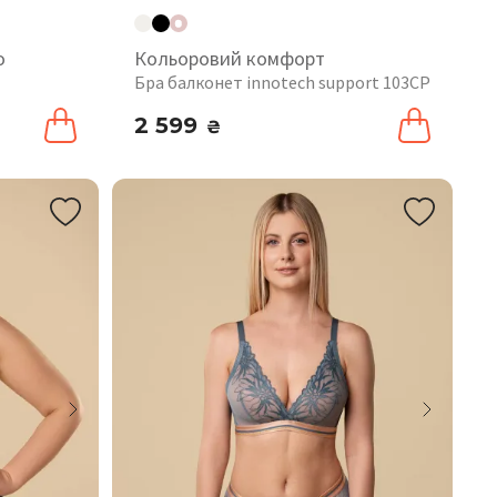
o
Кольоровий комфорт
Бра балконет innotech support 103CP
2 599
₴