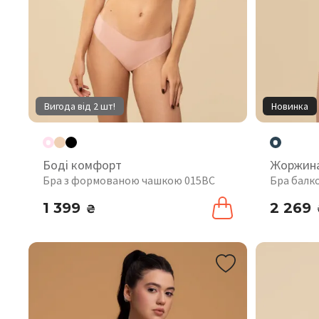
Вигода від 2 шт!
Новинка
Боді комфорт
Жоржин
Бра з формованою чашкою 015BC
Бра балк
1 399
2 269
₴