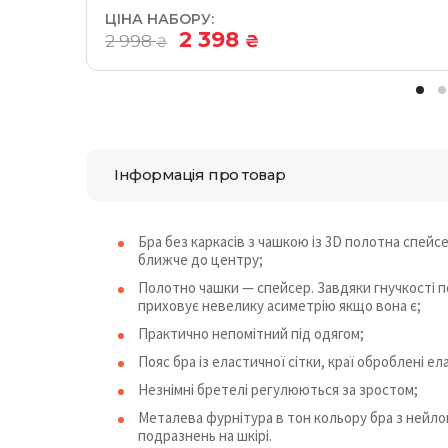
ЦІНА НАБОРУ:
2 398
2 998
₴
₴
Інформація про товар
Бра без каркасів з чашкою із 3D полотна спейс
ближче до центру;
Полотно чашки — спейсер. Завдяки гнучкості п
приховує невелику асиметрію якщо вона є;
Практично непомітний під одягом;
Пояс бра із еластичної сітки, краї оброблені е
Незнімні бретелі регулюються за зростом;
Металева фурнітура в тон кольору бра з нейл
подразнень на шкірі.