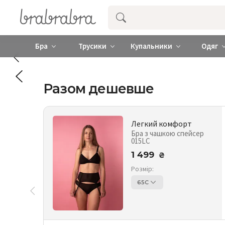
Купити нижню жіночу білизну ❤️ brab
Бра
Трусики
Купальники
Одяг
Разом дешевше
Легкий комфорт
Бра з чашкою спейсер
015LC
1 499
₴
Розмір:
65C