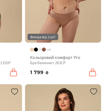
Вигода від 2 шт!
+1
Кольоровий комфорт Pro
 115SP
Бра балконет 203CP
1 799
₴