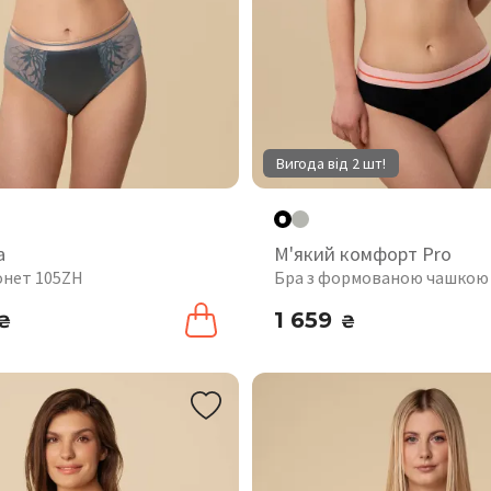
Вигода від 2 шт!
а
М'який комфорт Pro
онет 105ZH
Бра з формованою чашкою
1 659
₴
₴