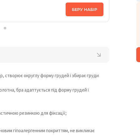
ЦІНА НА
БЕРУ НАБІР
2 998
₴
ер, створює округлу форму грудей і збирає груди
олотна, бра адаптується під форму грудей і
ластичною резинкою для фіксації;
оновим гіпоалергенним покриттям, не викликає