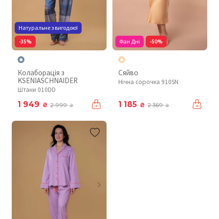
Натуральне з вигодою!
-35%
Фан Дні
-50%
Колаборація з
Сяйво
KSENIASCHNAIDER
Нічна сорочка 910SN
Штани 010DD
1 949
1 185
₴
₴
2 999
2 369
₴
₴