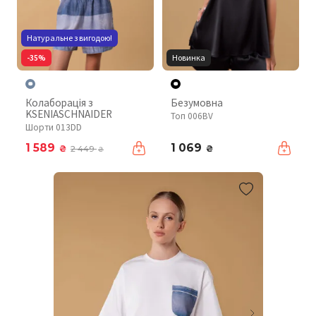
Натуральне з вигодою!
-35%
Новинка
Колаборація з
Безумовна
KSENIASCHNAIDER
Топ 006BV
Шорти 013DD
1 589
1 069
₴
₴
2 449
₴