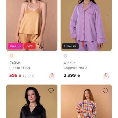
Фан Дні
-52%
Новинка
Сяйво
Фіалка
Шорти 913SN
Сорочка 704FA
595
2 399
₴
₴
1 229
₴