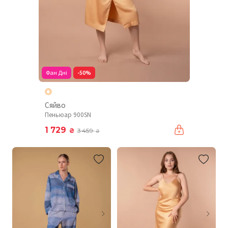
Фан Дні
-50%
Сяйво
Пеньюар 900SN
1 729
₴
3 459
₴