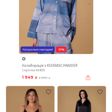
Натуральне з вигодою!
-35%
Колаборація з KSENIASCHNAIDER
Сорочка 004DD
1 949
₴
2 999
₴