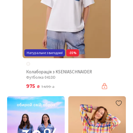
Натуральне з вигодою!
-35%
Колаборація з KSENIASCHNAIDER
Футболка 041DD
975
₴
1 499
₴