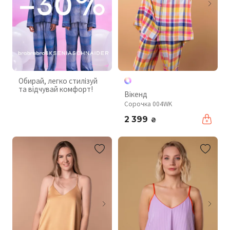
Обирай, легко стилізуй
та відчувай комфорт!
Вікенд
Сорочка 004WK
2 399
₴