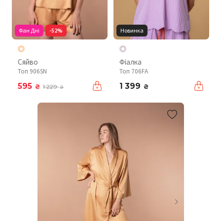
Фан Дні
-52%
Новинка
Сяйво
Фіалка
Топ 906SN
Топ 706FA
595
1 399
₴
₴
1 229
₴