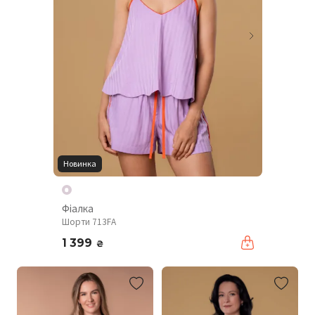
Новинка
Фіалка
Шорти 713FA
1 399
₴