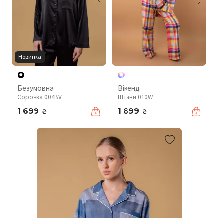
Новинка
Безумовна
Вікенд
Сорочка 004BV
Штани 010W
1 699
1 899
₴
₴