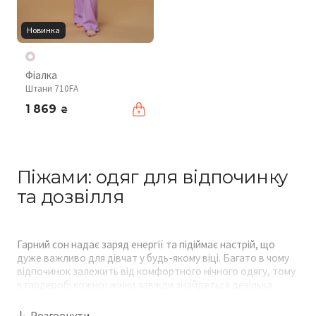
Новинка
Фіалка
Штани 710FA
1 869
₴
Піжами: одяг для відпочинку
та дозвілля
Гарний сон надає заряд енергії та підіймає настрій, що
дуже важливо для дівчат у будь-якому віці. Багато в чому
відпочинок залежить від комфортного нічного одягу, тому
в гардеробі кожної жінки завжди знайдеться декілька
улюблених нічних костюмів. Приводом купити жіночу
піжаму іноді є запрошення на піжамну вечірку, де вбрання
Розгорнути