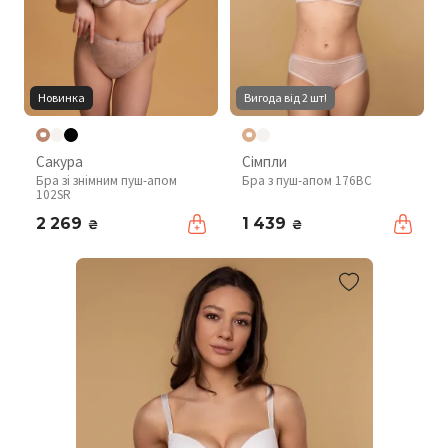
Новинка
Вигода від 2 шт!
Сакура
Сімпли
Бра зі знімним пуш-апом
Бра з пуш-апом 176BC
102SR
2 269
1 439
₴
₴