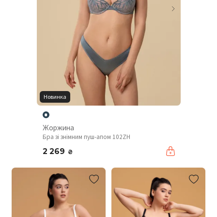
Новинка
Жоржина
Бра зі знімним пуш-апом 102ZH
2 269
₴