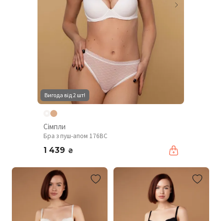
Вигода від 2 шт!
Сімпли
Бра з пуш-апом 176BC
1 439
₴