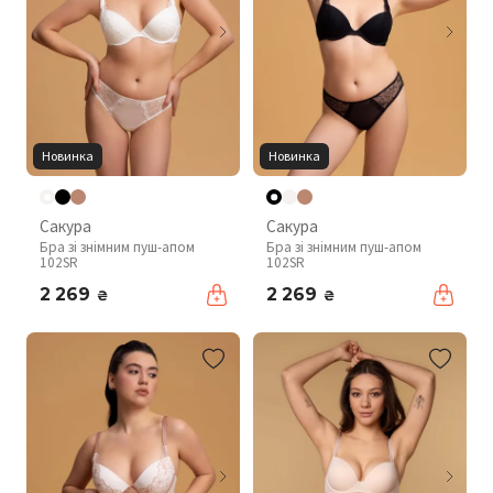
Новинка
Новинка
Сакура
Сакура
Бра зі знімним пуш-апом
Бра зі знімним пуш-апом
102SR
102SR
2 269
2 269
₴
₴