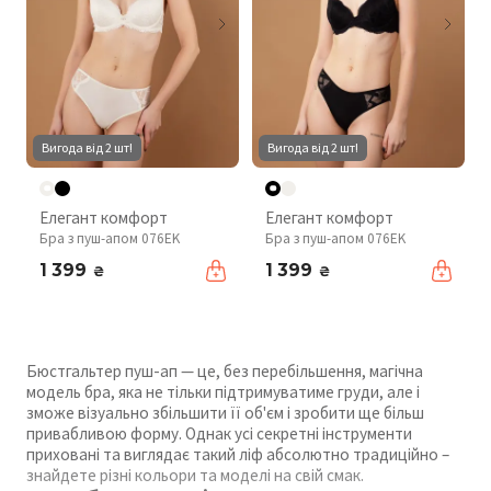
Вигода від 2 шт!
Вигода від 2 шт!
Елегант комфорт
Елегант комфорт
Бра з пуш-апом 076EK
Бра з пуш-апом 076EK
1 399
1 399
₴
₴
Бюстгальтер пуш-ап — це, без перебільшення, магічна
модель бра, яка не тільки підтримуватиме груди, але і
зможе візуально збільшити її об'єм і зробити ще більш
привабливою форму. Однак усі секретні інструменти
приховані та виглядає такий ліф абсолютно традиційно –
знайдете різні кольори та моделі на свій смак.