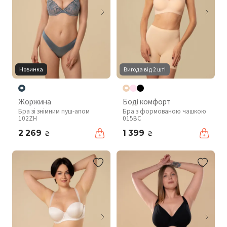
Новинка
Вигода від 2 шт!
Жоржина
Боді комфорт
Бра зі знімним пуш-апом
Бра з формованою чашкою
102ZH
015BC
2 269
1 399
₴
₴