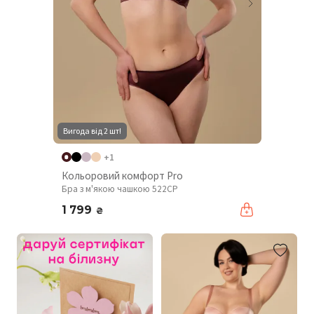
Вигода від 2 шт!
+1
Кольоровий комфорт Pro
Бра з м'якою чашкою 522CP
1 799
₴