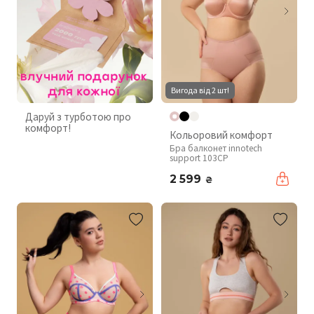
Вигода від 2 шт!
Даруй з турботою про
комфорт!
Кольоровий комфорт
Бра балконет innotech
support 103CP
2 599
₴