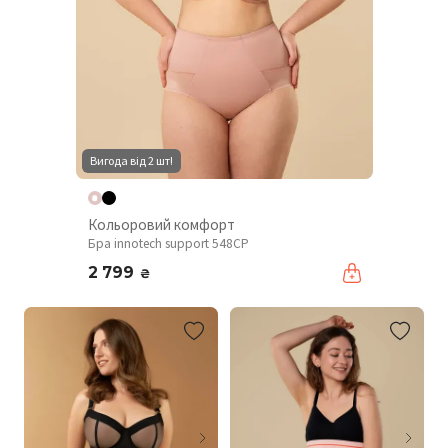
Вигода від 2 шт!
Кольоровий комфорт
Бра innotech support 548CP
2 799
₴