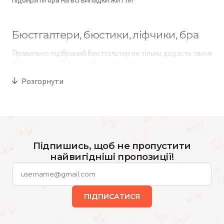
Бюстгалтери, бюстики, ліфчики, бра
Правильно підібраний бюстгальтер не тільки додасть твоїм
формам гарний зовнішній вигляд, але і виключить розвиток
ряду захворювань молочних залоз, допоможе розправити
Розгорнути
плечі та рухатися вільно. Щоб не помилитися з правильним
вибором, звернися до брафітерів у магазині білизни
brabrabra, які допоможуть зняти мірки, порадять, яка
модель і розмір тобі підійдуть. Або звернися до наших
онлайн-консультантів з 9:00 до 21:00.
Види бра для різних і
Підпишись, щоб не пропустити
неповторних
найвигідніші пропозиції!
ПІДПИСАТИСЯ
Балконет – на вечір та глибокі вирізи
Балконет
підтримує груди знизу, підіймає їх вгору та