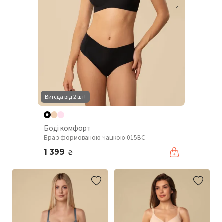
Вигода від 2 шт!
Боді комфорт
Бра з формованою чашкою 015BC
1 399
₴