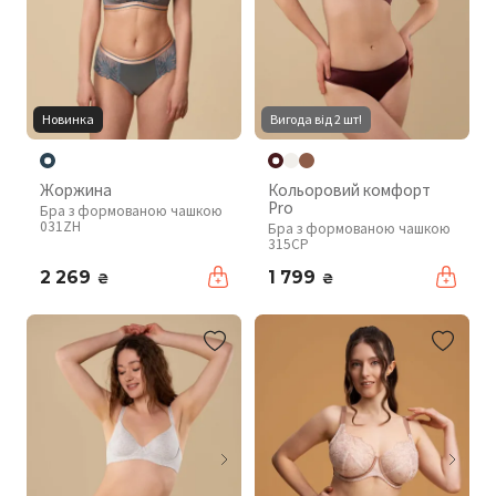
Новинка
Вигода від 2 шт!
Жоржина
Кольоровий комфорт
Pro
Бра з формованою чашкою
031ZH
Бра з формованою чашкою
315CP
2 269
1 799
₴
₴