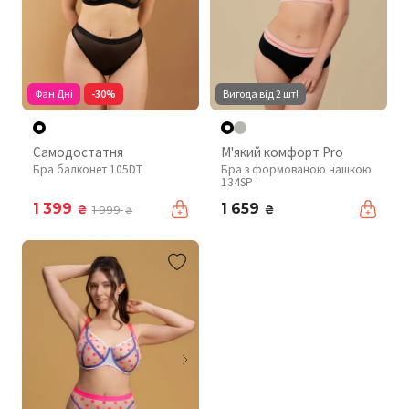
Фан Дні
-30%
Вигода від 2 шт!
Самодостатня
М'який комфорт Pro
Бра балконет 105DT
Бра з формованою чашкою
134SP
1 399
1 659
₴
₴
1 999
₴