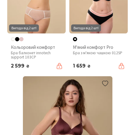
Вигода від 2 шт!
Вигода від 2 шт!
Кольоровий комфорт
М'який комфорт Pro
Бра балконет innotech
Бра з м'якою чашкою 012SP
support 103CP
2 599
1 659
₴
₴