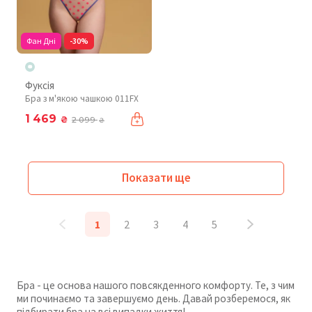
Фан Дні
-30%
Фуксія
Бра з м'якою чашкою 011FX
1 469
₴
2 099
₴
Показати ще
1
2
3
4
5
Бра - це основа нашого повсякденного комфорту. Те, з чим
ми починаємо та завершуємо день. Давай розберемося, як
підбирати бра на всі випадки життя!