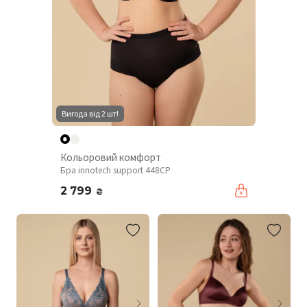
Вигода від 2 шт!
Кольоровий комфорт
Бра innotech support 448CP
2 799
₴