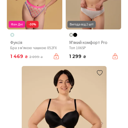
Фан Дні
-30%
Вигода від 2 шт!
Фуксія
М'який комфорт Pro
Бра з м'якою чашкою 052FX
Топ 106SP
1 469
1 299
₴
₴
2 099
₴