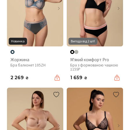
Новинка
Вигода від 2 шт!
Жоржина
М'який комфорт Pro
Бра балконет 105ZH
Бра з формованою чашкою
115SP
2 269
1 659
₴
₴