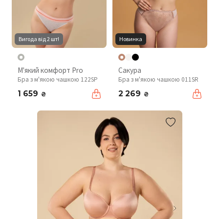
Вигода від 2 шт!
Новинка
М'який комфорт Pro
Сакура
Бра з м'якою чашкою 122SP
Бра з м'якою чашкою 011SR
1 659
2 269
₴
₴