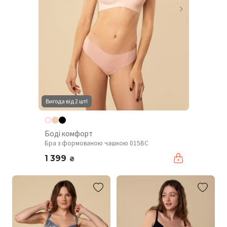
Вигода від 2 шт!
Боді комфорт
Бра з формованою чашкою 015BC
1 399
₴