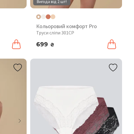
Вигода від 2 шт!
Кольоровий комфорт Pro
Труси сліпи 301CP
699
₴