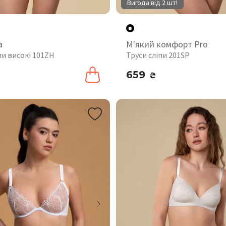
Вигода від 2 шт!
а
М'який комфорт Pro
пи високі 101ZH
Труси сліпи 201SP
659
₴