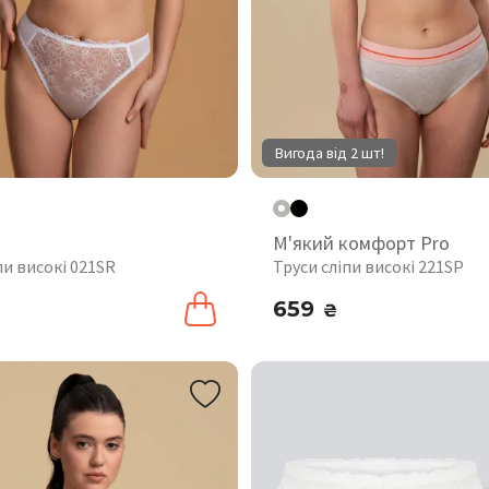
Вигода від 2 шт!
М'який комфорт Pro
пи високі 021SR
Труси сліпи високі 221SP
659
₴