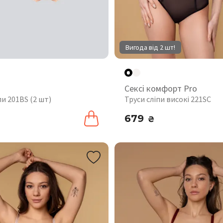
Вигода від 2 шт!
Сексі комфорт Pro
пи 201BS (2 шт)
Труси сліпи високі 221SC
679
₴