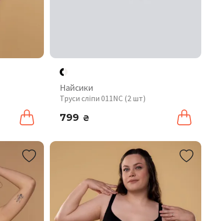
Найсики
Труси сліпи 011NC (2 шт)
799
₴