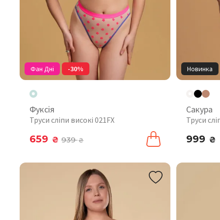
Фан Дні
-30%
Новинка
Фуксія
Сакура
Труси сліпи високі 021FX
Труси слі
659
999
₴
939
₴
₴