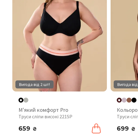
Вигода від 2 шт!
Вигода від
М'який комфорт Pro
Кольоро
Труси сліпи високі 221SP
Труси слі
659
699
₴
₴