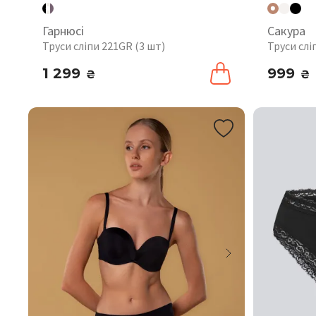
Гарнюсі
Сакура
Труси сліпи 221GR (3 шт)
Труси слі
1 299
999
₴
₴