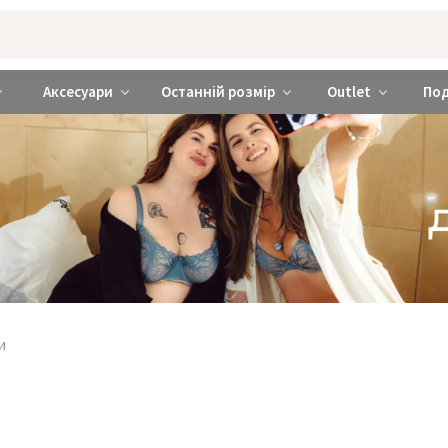
rabra ❤️ Київ та Україна
Аксесуари
Останній розмір
Outlet
По
и