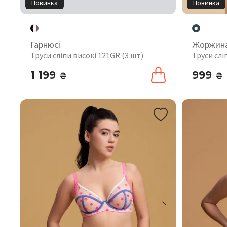
Новинка
Новинка
Гарнюсі
Жоржин
Труси сліпи високі 121GR (3 шт)
Труси слі
1 199
999
₴
₴