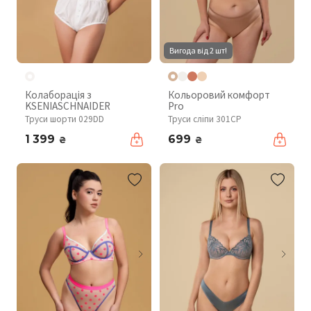
Вигода від 2 шт!
Колаборація з
Кольоровий комфорт
KSENIASCHNAIDER
Pro
Труси шорти 029DD
Труси сліпи 301CP
1 399
699
₴
₴