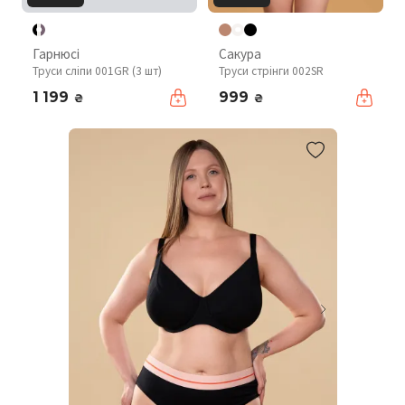
Гарнюсі
Сакура
Труси сліпи 001GR (3 шт)
Труси стрінги 002SR
1 199
999
₴
₴