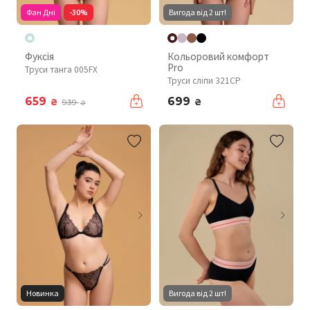
Фан Дні
-30%
Вигода від 2 шт!
Фуксія
Кольоровий комфорт
Pro
Труси танга 005FX
Труси сліпи 321CP
659
699
₴
₴
939
₴
Новинка
Вигода від 2 шт!