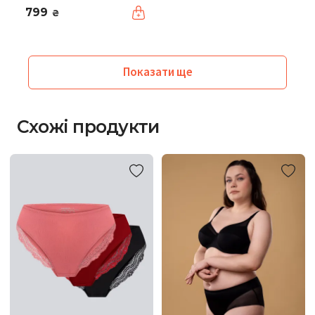
799
₴
Показати ще
Схожі продукти