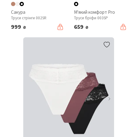
Сакура
М'який комфорт Pro
Труси стрінги 002SR
Труси бріфи 003SP
999
659
₴
₴