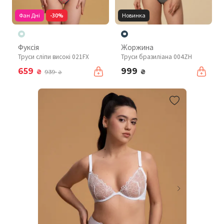
Фан Дні
-30%
Новинка
Фуксія
Жоржина
Труси сліпи високі 021FX
Труси бразиліана 004ZH
659
999
₴
₴
939
₴