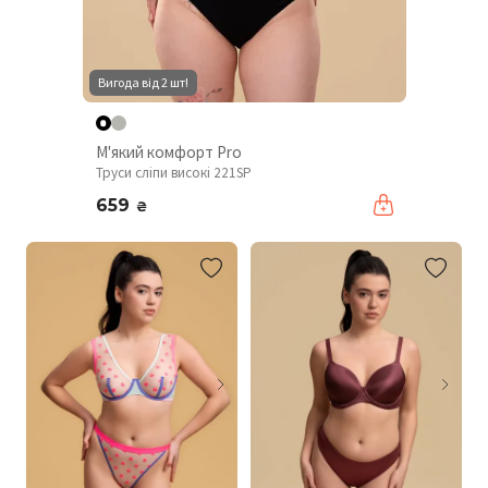
Вигода від 2 шт!
М'який комфорт Pro
Труси сліпи високі 221SP
659
₴