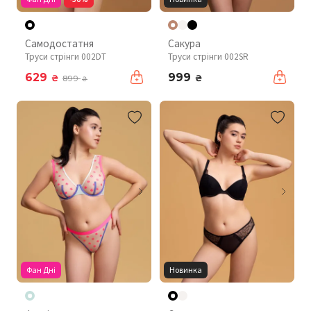
Самодостатня
Сакура
Труси стрінги 002DT
Труси стрінги 002SR
629
999
₴
₴
899
₴
Фан Дні
Новинка