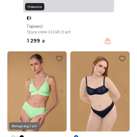
Новинка
Гарнюсі
Труси сліпи 221GR (3 шт)
1 299
₴
Вигода від 2 шт!