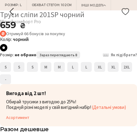
РОЗМІР: L
ОБХВАТ СТЕГОН: 102СМ
ІНШІ МОДЕЛІ
Труси сліпи 201SP чорний
М'який комфорт Pro
659
₴
Отримуй
66
бонусів
за покупку
Колір:
чорний
Розмір:
не обрано
Як підібрати?
Зараз переглядають 8
S
S
S
M
M
L
L
XL
XL
2XL
-
Вигода від 2 шт!
Обирай трусики з вигодою до 25%!
Поєднуй різні моделі у свій вигідний набір!
(Детальні умови)
Асортимент
Разом дешевше