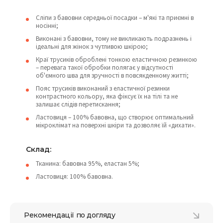
Сліпи з бавовни середньої посадки – м'які та приємні в
носінні;
Виконані з бавовни, тому не викликають подразнень і
ідеальні для жінок з чутливою шкірою;
Краї трусиків оброблені тонкою еластичною резинкою
– перевага такої обробки полягає у відсутності
об'ємного шва для зручності в повсякденному житті;
Пояс трусиків виконаний з еластичної резинки
контрастного кольору, яка фіксує їх на тілі та не
залишає слідів перетискання;
Ластовиця – 100% бавовна, що створює оптимальний
мікроклімат на поверхні шкіри та дозволяє їй «дихати».
Склад:
Тканина: бавовна 95%, еластан 5%;
Ластовиця: 100% бавовна.
Рекомендації по догляду