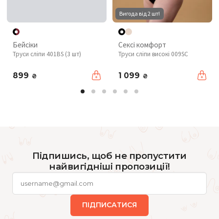
Вигода від 2 шт!
Бейсіки
Сексі комфорт
Труси сліпи 401BS (3 шт)
Труси сліпи високі 009SC
899
1 099
₴
₴
Підпишись, щоб не пропустити
найвигідніші пропозиції!
ПІДПИСАТИСЯ