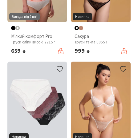
Вигода від 2 шт!
Новинка
М'який комфорт Pro
Сакура
Труси сліпи високі 221SP
Труси танга 005SR
659
999
₴
₴
Новинка
Новинка