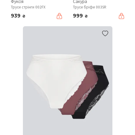
Фуксія
Сакура
Труси стрінги 002FX
Труси бріфи 003SR
939
999
₴
₴