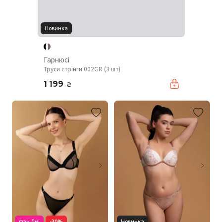
Новинка
Гарнюсі
Труси стрінги 002GR (3 шт)
1 199
₴
Фан Дні
-30%
Новинка