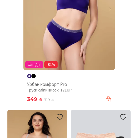
Фан Дні
-51%
Урбан комфорт Pro
Труси сліпи високі 121UP
349
₴
719
₴