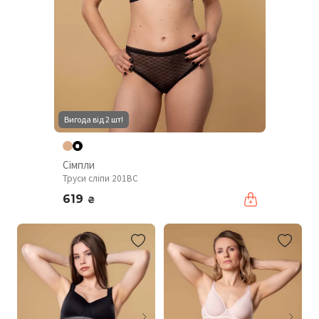
Вигода від 2 шт!
Сімпли
Труси сліпи 201BC
619
₴