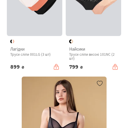
Лагідки
Найсики
Труси сліпи 001LG (3 шт)
Труси сліпи високі 101NC (2
шт)
899
799
₴
₴