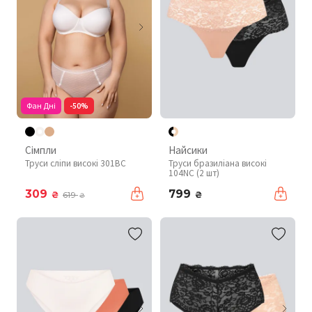
Фан Дні
-50%
Сімпли
Найсики
Труси сліпи високі 301BC
Труси бразиліана високі
104NC (2 шт)
309
799
₴
₴
619
₴