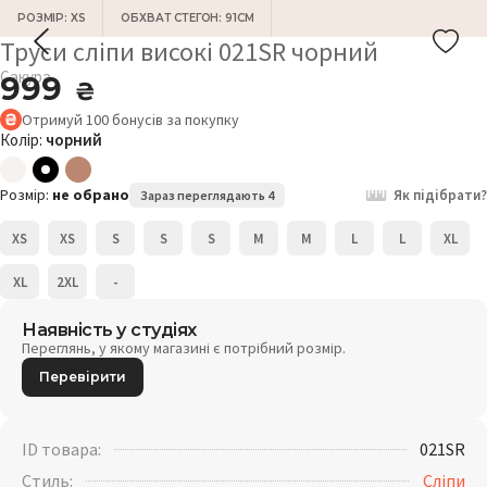
РОЗМІР: XS
ОБХВАТ СТЕГОН: 91СМ
Труси сліпи високі 021SR чорний
Сакура
999
₴
Отримуй
100
бонусів
за покупку
Колір:
чорний
Розмір:
не обрано
Як підібрати?
Зараз переглядають 4
XS
XS
S
S
S
M
M
L
L
XL
XL
2XL
-
Наявність у студіях
Переглянь, у якому магазині є потрібний розмір.
Перевірити
ID товара:
021SR
Стиль:
Сліпи