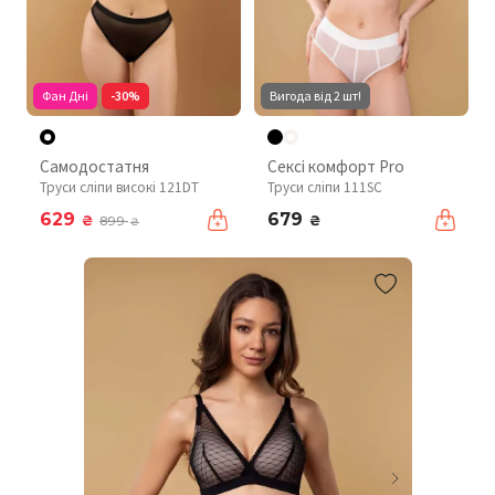
Фан Дні
-30%
Вигода від 2 шт!
Самодостатня
Сексі комфорт Pro
Труси сліпи високі 121DT
Труси сліпи 111SC
629
679
₴
₴
899
₴