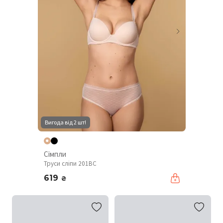
Вигода від 2 шт!
Сімпли
Труси сліпи 201BC
619
₴