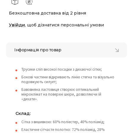
Безкоштовна доставка від 2 рівня
Увійди
, щоб дізнатися персональні умови
Інформація про товар
Трусики сліп високої посадки з дихаючої сітки;
Бокові частини відкривають лінію стегна та візуально
подовжують силует;
Бавовняна ластовиця створює оптимальний
мікроклімат на поверхні шкіри, дозволяючи їй
«дихати».
Склад:
Сітка з вишивкою: 60% поліестер, 40% поліамід;
Еластичне сітчасте полотно: 72% поліамід, 28%