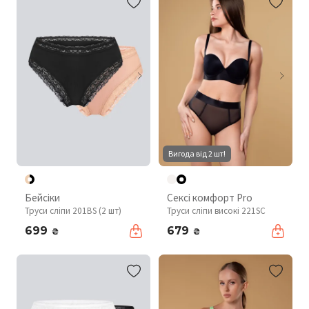
Вигода від 2 шт!
Бейсіки
Сексі комфорт Pro
Труси сліпи 201BS (2 шт)
Труси сліпи високі 221SC
699
679
₴
₴