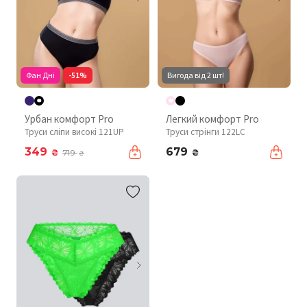
Фан Дні
-51%
Вигода від 2 шт!
Урбан комфорт Pro
Легкий комфорт Pro
Труси сліпи високі 121UP
Труси стрінги 122LC
349
679
₴
₴
719
₴