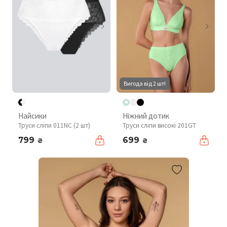
Вигода від 2 шт!
Найсики
Ніжний дотик
Труси сліпи 011NC (2 шт)
Труси сліпи високі 201GT
799
699
₴
₴