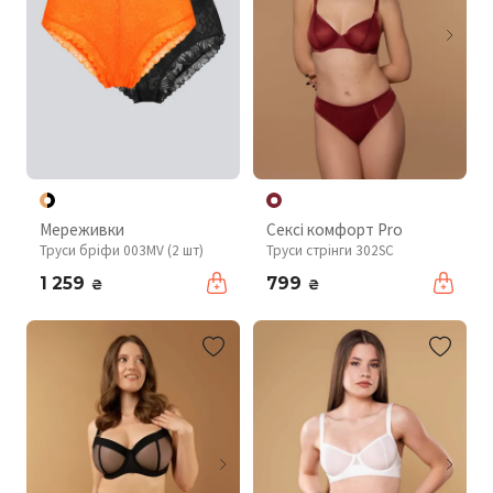
Мереживки
Сексі комфорт Pro
Труси бріфи 003MV (2 шт)
Труси стрінги 302SC
1 259
799
₴
₴