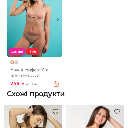
Фан Дні
-50%
М'який комфорт Pro
Труси танга 005SP
249
₴
499
₴
Схожі продукти