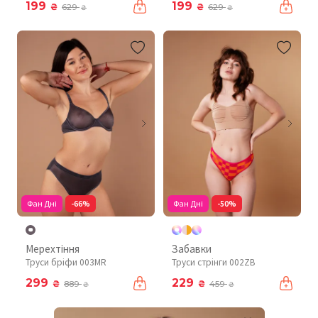
199
199
₴
₴
629
629
₴
₴
Фан Дні
-66%
Фан Дні
-50%
Мерехтіння
Забавки
Труси бріфи 003MR
Труси стрінги 002ZB
299
229
₴
₴
889
459
₴
₴