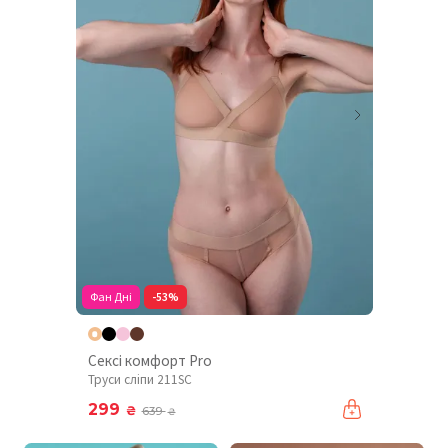
Фан Дні
-53%
Сексі комфорт Pro
Труси сліпи 211SC
299
₴
639
₴