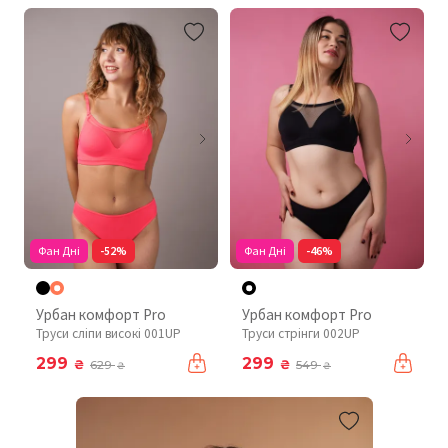
Фан Дні
-52%
Фан Дні
-46%
Урбан комфорт Pro
Урбан комфорт Pro
Труси сліпи високі 001UP
Труси стрінги 002UP
299
299
₴
₴
629
549
₴
₴