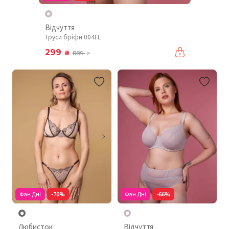
Відчуття
Труси бріфи 004FL
299
₴
889
₴
Фан Дні
-70%
Фан Дні
-66%
Любисток
Відчуття