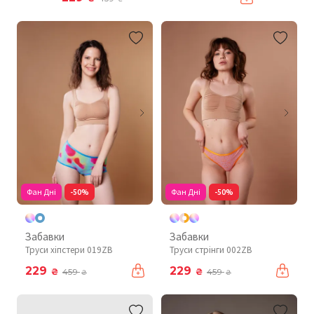
Фан Дні
-50%
Фан Дні
-50%
Забавки
Забавки
Труси хіпстери 019ZB
Труси стрінги 002ZB
229
229
₴
₴
459
459
₴
₴