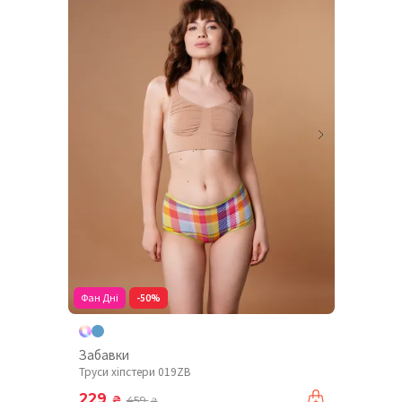
Фан Дні
-50%
Забавки
Труси хіпстери 019ZB
229
₴
459
₴