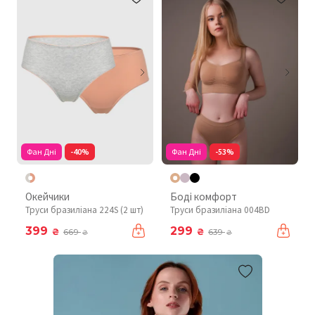
Фан Дні
-40%
Фан Дні
-53%
Окейчики
Боді комфорт
Труси бразиліана 224S (2 шт)
Труси бразиліана 004BD
399
299
₴
₴
669
639
₴
₴