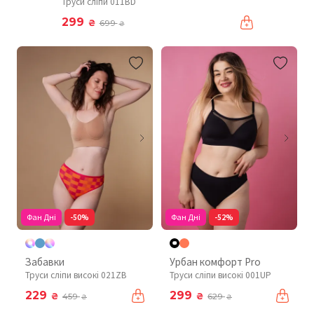
Труси сліпи 011BD
299
₴
699
₴
Фан Дні
-50%
Фан Дні
-52%
Забавки
Урбан комфорт Pro
Труси сліпи високі 021ZB
Труси сліпи високі 001UP
229
299
₴
₴
459
629
₴
₴