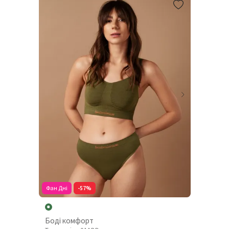
Фан Дні
-57%
Боді комфорт