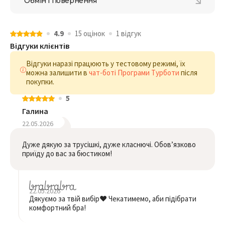
Обмін і повернення
4.9
15 оцiнок
1 відгук
Відгуки клієнтів
Відгуки наразі працюють у тестовому режимі, їх
можна залишити в
чат-боті Програми Турботи
після
покупки.
5
Галина
22.05.2026
Дуже дякую за трусішкі, дуже класнючі. Обовʼязково
приїду до вас за бюстиком!
22.05.2026
Дякуємо за твій вибір❤️ Чекатимемо, аби підібрати
комфортний бра!