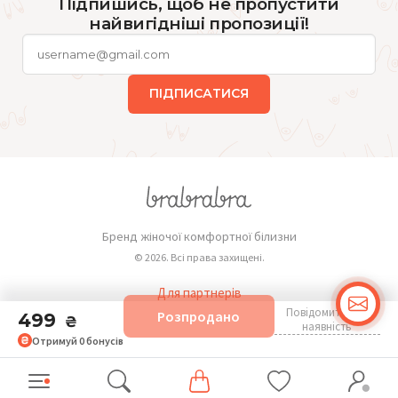
Підпишись, щоб не пропустити
найвигідніші пропозиції!
ПІДПИСАТИСЯ
Бренд жіночої комфортної білизни
© 2026. Всі права захищені.
Для партнерів
Повідомити про
Розпродано
Публічна оферта
499
₴
наявність
Отримуй
0
бонусів