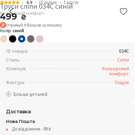
4.9
15 оцiнок
1 відгук
Труси сліпи 034C синій
Кольоровий комфорт
499
₴
Отримуй
0
бонусів
за покупку
Колір:
синій
ID товара:
034C
Стиль:
Сліпи
Колекція:
Кольоровий
комфорт
Фактура:
Гладке
Доставка
Нова Пошта
До відділення - 99
₴