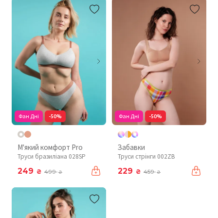
Фан Дні
-50%
Фан Дні
-50%
М'який комфорт Pro
Забавки
Труси бразиліана 028SP
Труси стрінги 002ZB
249
229
₴
₴
499
459
₴
₴