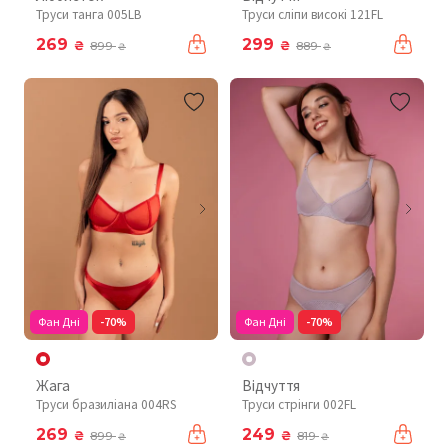
Труси танга 005LB
Труси сліпи високі 121FL
269
299
₴
₴
899
889
₴
₴
Фан Дні
-70%
Фан Дні
-70%
Жага
Відчуття
Труси бразиліана 004RS
Труси стрінги 002FL
269
249
₴
₴
899
819
₴
₴