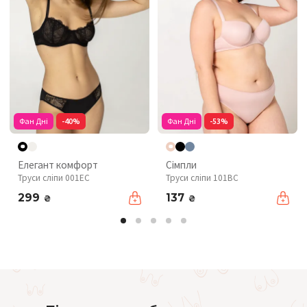
Фан Дні
-40%
Фан Дні
-53%
Елегант комфорт
Сімпли
Труси сліпи 001EC
Труси сліпи 101BC
299
137
₴
₴