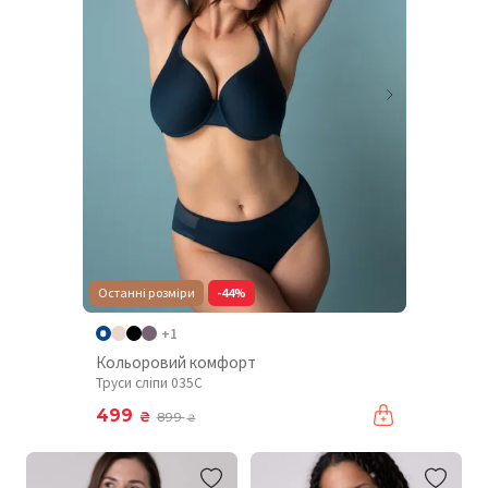
Останні розміри
-44%
+1
Кольоровий комфорт
Труси сліпи 035C
499
₴
899
₴