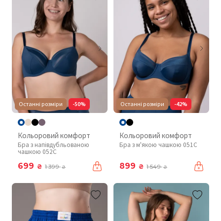
Останні розміри
-50%
Останні розміри
-42%
Кольоровий комфорт
Кольоровий комфорт
Бра з напівдубльованою
Бра з м'якою чашкою 051C
чашкою 052C
699
899
₴
₴
1 399
1 549
₴
₴