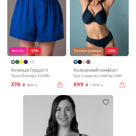
Фан Дні
-55%
Останні розміри
-50%
+2
Колекція Гордості
Кольоровий комфорт
Труси боксери 010WH
Бра з чашкою спейсер 048C
378
899
₴
₴
839
1 799
₴
₴