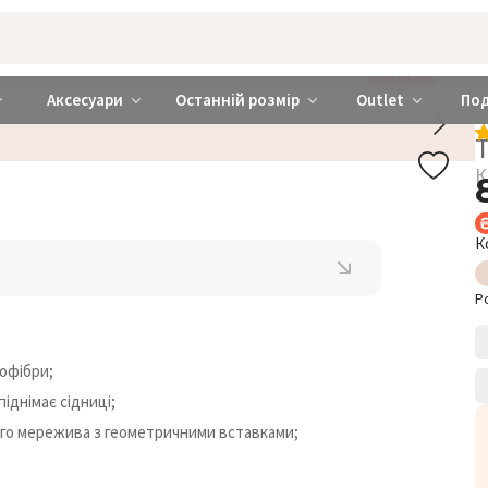
rabra ❤️ Київ та Україна
ДОДАЙ БРА
Аксесуари
Останній розмір
Outlet
По
Т
К
К
Р
рофібри;
іднімає сідниці;
рого мережива з геометричними вставками;