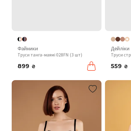
Файники
Дейліки
Труси танга-маямі 028FN (3 шт)
Труси стр
899
559
₴
₴