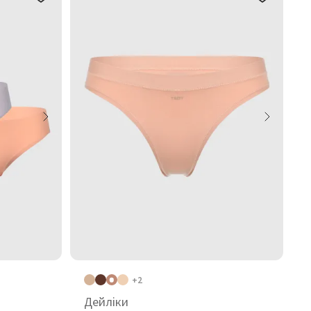
+2
Дейліки