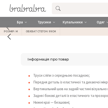
Купити нижню жіночу білизну ❤️ brab
Бра
Трусики
Купальники
Одяг
РОЗМІР: M
ОБХВАТ СТЕГОН: 99СМ
Інформація про товар
Труси сліпи з середньою посадкою;
Передня деталь із еластичної та дихаючої мік
Вертикальний шов на задній частині візуально п
Задня і бокові деталі із еластичного та прозо
Нижні краї — безшовні;