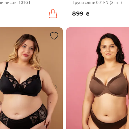
пи високі 101GT
Труси сліпи 001FN (3 шт)
899
₴