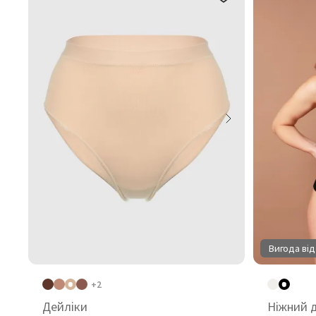
Вигода від
+2
Дейліки
Ніжний 