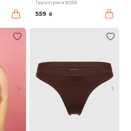
Труси стрінги 002DE
559
₴