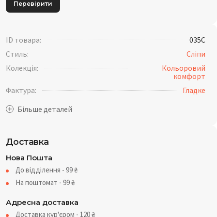
Перевірити
ID товара:
035C
Стиль:
Сліпи
Колекція:
Кольоровий
комфорт
Фактура:
Гладке
Доставка
Нова Пошта
До відділення - 99
₴
На поштомат - 99
₴
Адресна доставка
Доставка кур'єром - 120
₴