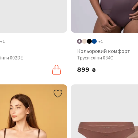
+2
+1
Кольоровий комфорт
інги 002DE
Труси сліпи 034C
899
₴