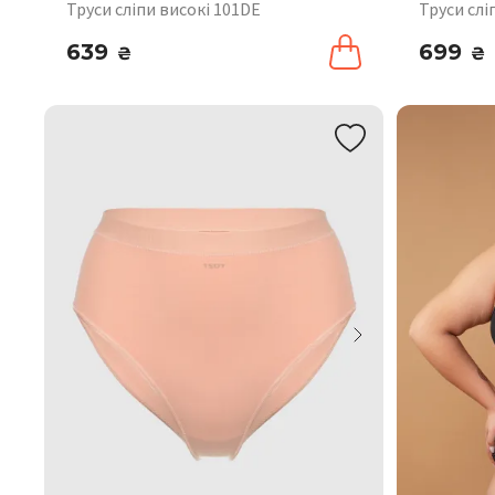
Труси сліпи високі 101DE
Труси слі
639
699
₴
₴