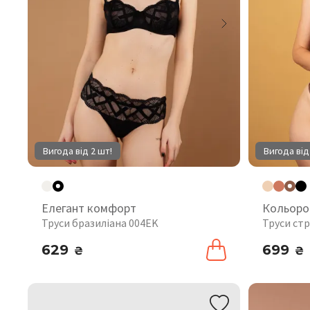
Вигода від 2 шт!
Вигода від
Елегант комфорт
Кольоро
Труси бразиліана 004EK
Труси стр
629
699
₴
₴