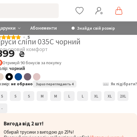
дарунки
Абонементи
Знайди свій розмір
5
руси сліпи 035C чорний
ольоровий комфорт
899
₴
Отримуй
90
бонусів
за покупку
олір:
чорний
озмір:
не обрано
Як підібрати?
Зараз переглядають 4
S
S
S
M
M
L
L
XL
XL
2XL
-
Вигода від 2 шт!
Обирай трусики з вигодою до 25%!