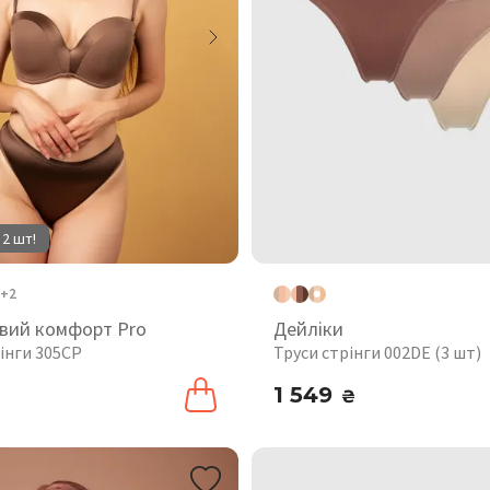
 2 шт!
+2
вий комфорт Pro
Дейліки
інги 305CP
Труси стрінги 002DE (3 шт)
1 549
₴