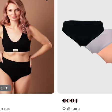
 2 шт!
дотик
Файники