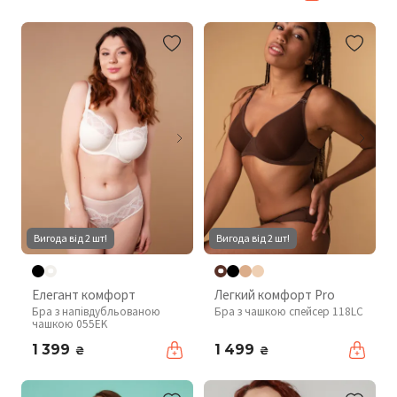
Вигода від 2 шт!
Вигода від 2 шт!
Елегант комфорт
Легкий комфорт Pro
Бра з напівдубльованою
Бра з чашкою спейсер 118LC
чашкою 055EK
1 399
1 499
₴
₴