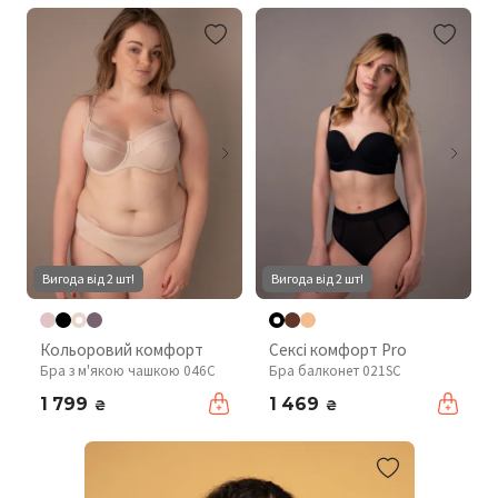
Вигода від 2 шт!
Вигода від 2 шт!
Кольоровий комфорт
Сексі комфорт Pro
Бра з м'якою чашкою 046C
Бра балконет 021SC
1 799
1 469
₴
₴