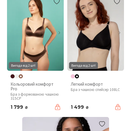
Вигода від 2 шт!
Вигода від 2 шт!
Кольоровий комфорт
Легкий комфорт
Pro
Бра з чашкою спейсер 108LC
Бра з формованою чашкою
315CP
1 799
1 499
₴
₴