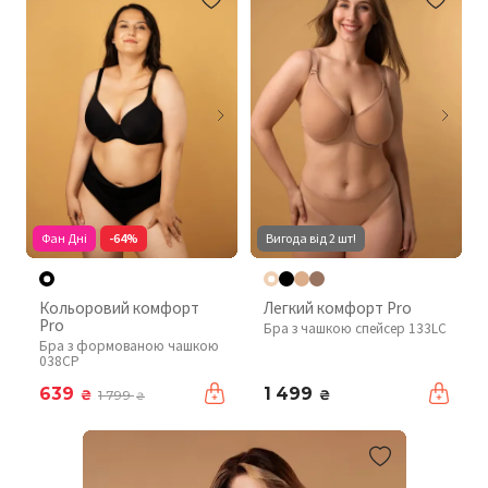
Фан Дні
-64%
Вигода від 2 шт!
Кольоровий комфорт
Легкий комфорт Pro
Pro
Бра з чашкою спейсер 133LC
Бра з формованою чашкою
038CP
639
1 499
₴
₴
1 799
₴