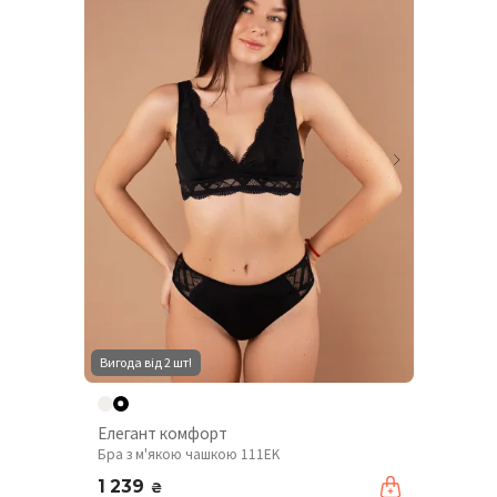
Вигода від 2 шт!
Елегант комфорт
Бра з м'якою чашкою 111EK
1 239
₴