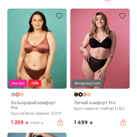
Фан Дні
-30%
Вигода від 2 шт!
Кольоровий комфорт
Легкий комфорт Pro
Pro
Бра з чашкою спейсер 118LC
Бра з м'якою чашкою 322CP
1 259
1 499
₴
₴
1 799
₴