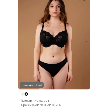
Вигода від 2 шт!
Елегант комфорт
Бра з м'якою чашкою 012EK