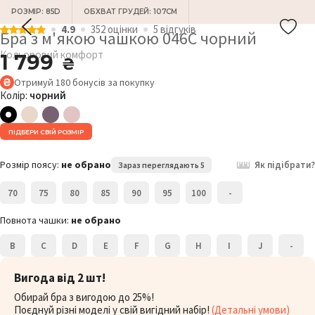
РОЗМІР: 85D
ОБХВАТ ГРУДЕЙ: 107СМ
4.9
352 оцiнки
5 відгукiв
Бра з м'якою чашкою 046C чорний
Кольоровий комфорт
1 799
₴
Отримуй
180
бонусів
за покупку
Колір:
чорний
ПІДБЕРИ СВІЙ РОЗМІР
Розмір поясу:
не обрано
Як підібрати?
Зараз переглядають 5
70
75
80
85
90
95
100
-
Повнота чашки:
не обрано
B
C
D
E
F
G
H
I
J
-
Вигода від 2 шт!
Обирай бра з вигодою до 25%!
Поєднуй різні моделі у свій вигідний набір!
(Детальні умови)