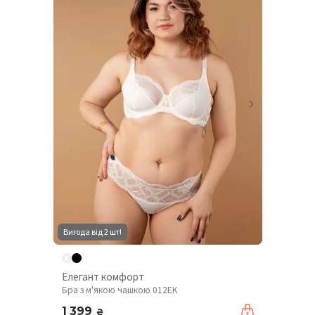
Вигода від 2 шт!
Елегант комфорт
Бра з м'якою чашкою 012EK
1 399
₴