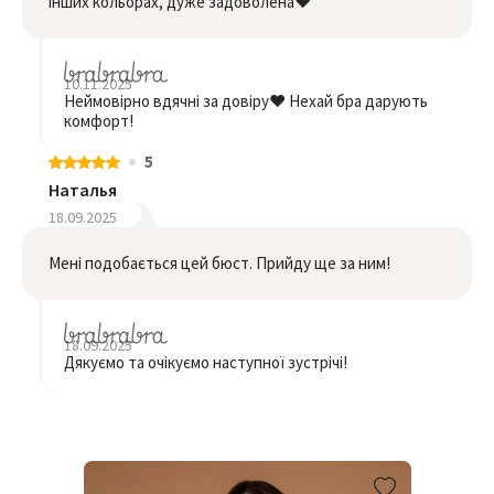
інших кольорах, дуже задоволена❤️
10.11.2025
Неймовірно вдячні за довіру❤️ Нехай бра дарують
комфорт!
5
Наталья
18.09.2025
Мені подобається цей бюст. Прийду ще за ним!
18.09.2025
Дякуємо та очікуємо наступної зустрічі!