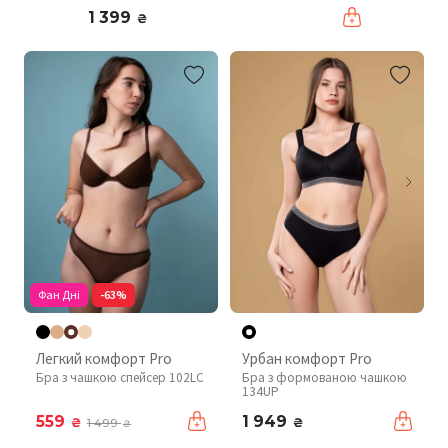
1 399
₴
Фан Дні
-63%
Легкий комфорт Pro
Урбан комфорт Pro
Бра з чашкою спейсер 102LC
Бра з формованою чашкою
134UP
559
1 949
₴
₴
1 499
₴