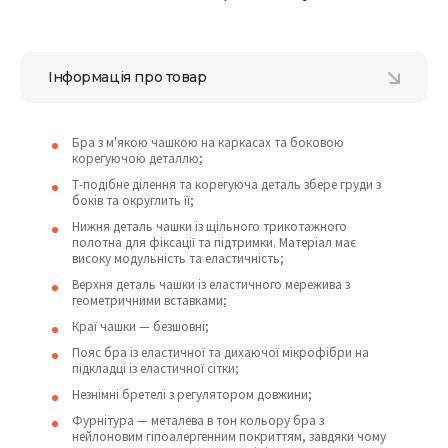
Інформація про товар
Бра з м'якою чашкою на каркасах та боковою
корегуючою деталлю;
Т-подібне ділення та корегуюча деталь збере груди з
боків та округлить її;
Нижня деталь чашки із щільного трикотажного
полотна для фіксації та підтримки. Матеріал має
високу модульність та еластичність;
Верхня деталь чашки із еластичного мережива з
геометричними вставками;
Краї чашки — безшовні;
Пояс бра із еластичної та дихаючої мікрофібри на
підкладці із еластичної сітки;
Незнімні бретелі з регулятором довжини;
Фурнітура — металева в тон кольору бра з
нейлоновим гіпоалергенним покриттям, завдяки чому