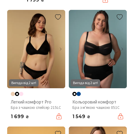
₴
Вигода від 2 шт!
Вигода від 2 шт!
Легкий комфорт Pro
Кольоровий комфорт
Бра з чашкою спейсер 215LC
Бра з м'якою чашкою 051C
1 699
1 549
₴
₴