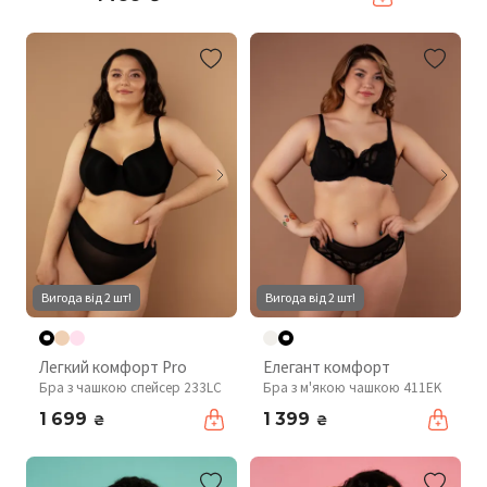
Вигода від 2 шт!
Вигода від 2 шт!
Легкий комфорт Pro
Елегант комфорт
Бра з чашкою спейсер 233LC
Бра з м'якою чашкою 411EK
1 699
1 399
₴
₴