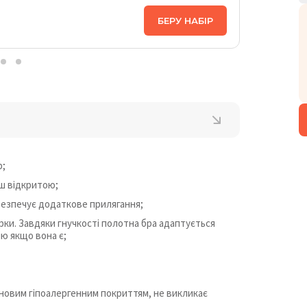
ЦІНА НА
БЕРУ НАБІР
2 998
₴
р;
ш відкритою;
абезпечує додаткове прилягання;
ки. Завдяки гнучкості полотна бра адаптується
ію якщо вона є;
оновим гіпоалергенним покриттям, не викликає