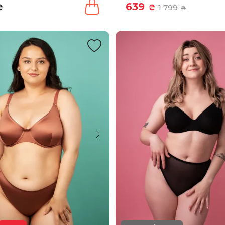
639
₴
₴
1 799
₴