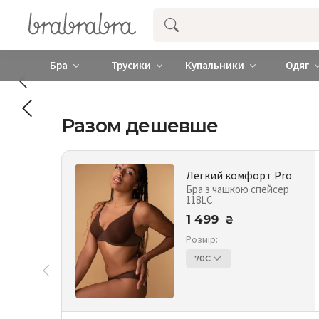
Купити нижню жіночу білизну ❤️ brab
Бра
Трусики
Купальники
Одяг
Разом дешевше
Легкий комфорт Pro
Бра з чашкою спейсер
118LC
1 499
₴
Розмір:
70C