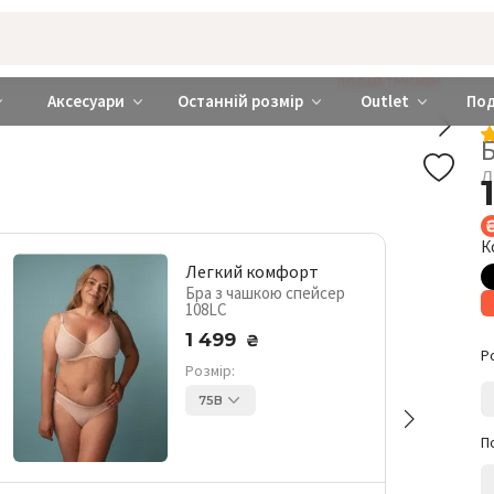
rabra ❤️ Київ та Україна
ДОДАЙ ТРУСИКИ
Аксесуари
Останній розмір
Outlet
По
Л
К
Легкий комфорт
Бра з чашкою спейсер
108LC
1 499
₴
Р
Розмір:
75B
П