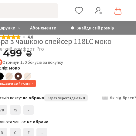
дарунки
Абонементи
Знайди свій розмір
4.8
Бра з чашкою спейсер 118LC моко
егкий комфорт Pro
1 499
₴
Отримуй
150
бонусів
за покупку
олір:
моко
Легкий комфорт Pro
Бра з чашкою спейсер
Б
ПІДБЕРИ СВІЙ РОЗМІР
118LC
0
1 499
₴
озмір поясу:
не обрано
Як підібрати?
Зараз переглядають 8
Розмір:
Р
70
75
-
70C
овнота чашки:
не обрано
B
C
F
-