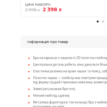
ЦІНА НАБОРУ:
2 398
2 998
₴
₴
Інформація про товар
Бра на каркасах з чашкою із 3D полотна спейсе
Центральна деталь робить зону декольте біль
Еластична резинка на краях чашок та поясу, з
Полотно чашки — спейсер має повітряні прошар
під форму грудей і приховає невелику асиметр
Знімні регульовані бретелі;
Непомітний під одягом;
Металева фурнітура в тон кольору бра з нейл
подразнень на шкірі.