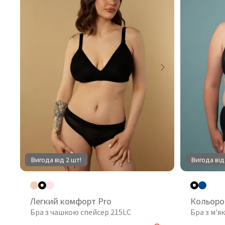
Вигода від 2 шт!
Вигода від
Легкий комфорт Pro
Кольоро
Бра з чашкою спейсер 215LC
Бра з м'