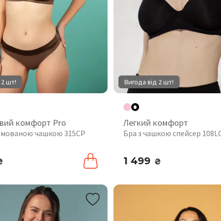
 2 шт!
Вигода від 2 шт!
вий комфорт Pro
Легкий комфорт
рмованою чашкою 315CP
Бра з чашкою спейсер 108L
1 499
₴
₴