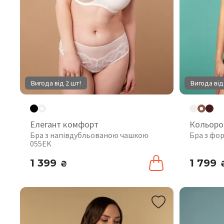
Вигода від 2 шт!
Вигода від
Елегант комфорт
Кольоро
Бра з напівдубльованою чашкою
Бра з фо
055EK
1 399
1 799
₴