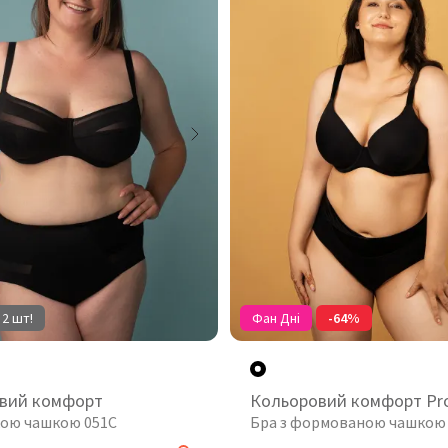
 2 шт!
Фан Дні
-64%
вий комфорт
Кольоровий комфорт Pr
якою чашкою 051C
Бра з формованою чашкою