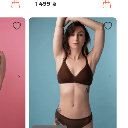
1 499
₴