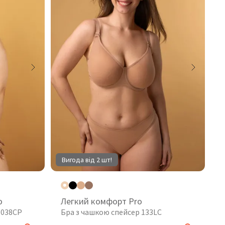
Вигода від 2 шт!
o
Легкий комфорт Pro
 038CP
Бра з чашкою спейсер 133LC