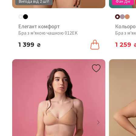
Вигода від 2 шт!
Фан Дні
Елегант комфорт
Кольоро
Бра з м'якою чашкою 012EK
Бра з м'
1 399
1 259
₴