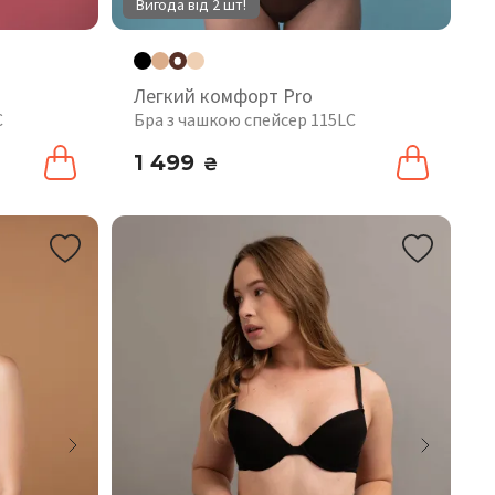
Вигода від 2 шт!
Легкий комфорт Pro
C
Бра з чашкою спейсер 115LC
1 499
₴