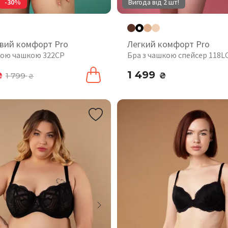
-30%
Вигода від 2 шт!
вий комфорт Pro
Легкий комфорт Pro
якою чашкою 322CP
Бра з чашкою спейсер 118L
1 499
₴
1 799
₴
₴