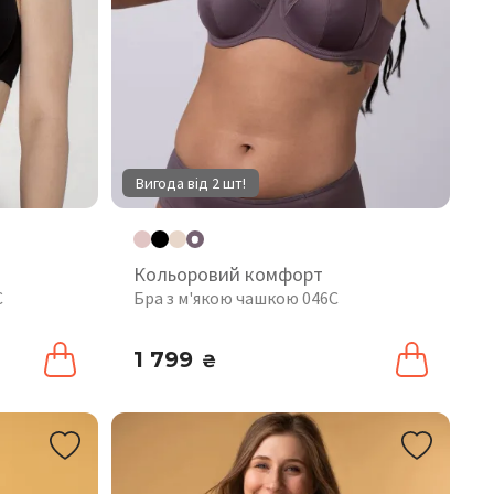
Вигода від 2 шт!
Кольоровий комфорт
C
Бра з м'якою чашкою 046C
1 799
₴