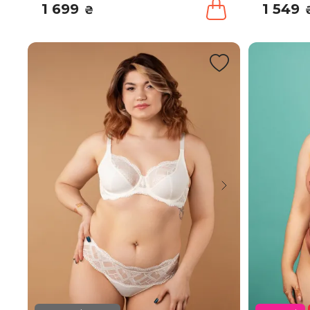
1 699
1 549
₴