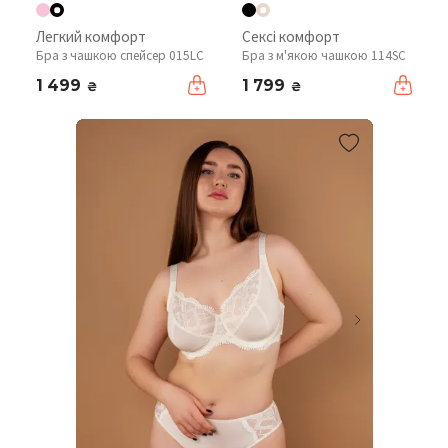
Легкий комфорт
Сексі комфорт
Бра з чашкою спейсер 015LC
Бра з м'якою чашкою 114SC
1 499
1 799
₴
₴