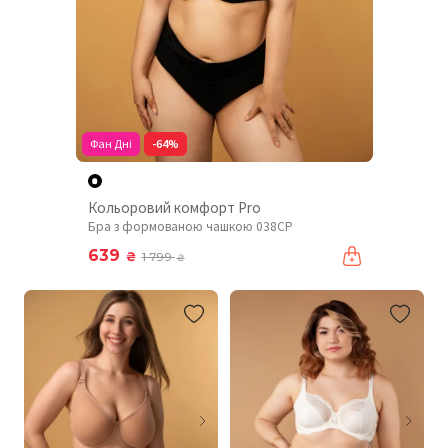
Фан Дні
-64%
Кольоровий комфорт Pro
Бра з формованою чашкою 038CP
639
₴
1 799
₴