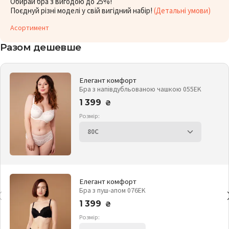
Обирай бра з вигодою до 25%!
Поєднуй різні моделі у свій вигідний набір!
(Детальні умови)
Асортимент
Разом дешевше
Елегант комфорт
Бра з напівдубльованою чашкою 055EK
1 399
₴
Розмір:
Елегант комфорт
Бра з пуш-апом 076EK
1 399
₴
Розмір: