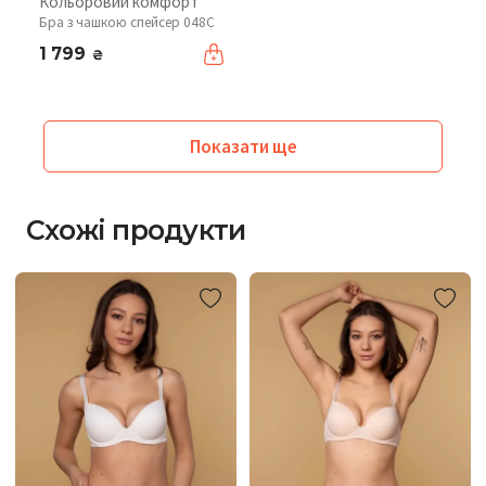
Кольоровий комфорт
Бра з чашкою спейсер 048C
1 799
₴
Показати ще
Схожі продукти