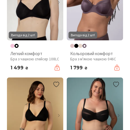
Вигода від 2 шт!
Вигода від 2 шт!
Легкий комфорт
Кольоровий комфорт
Бра з чашкою спейсер 108LC
Бра з м'якою чашкою 046C
1 499
1 799
₴
₴