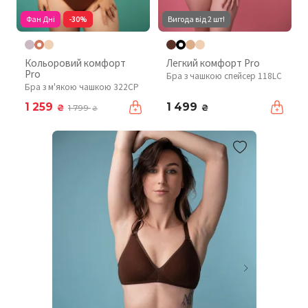
Фан Дні
-30%
Вигода від 2 шт!
Кольоровий комфорт
Легкий комфорт Pro
Pro
Бра з чашкою спейсер 118LC
Бра з м'якою чашкою 322CP
1 259
1 499
₴
₴
1 799
₴