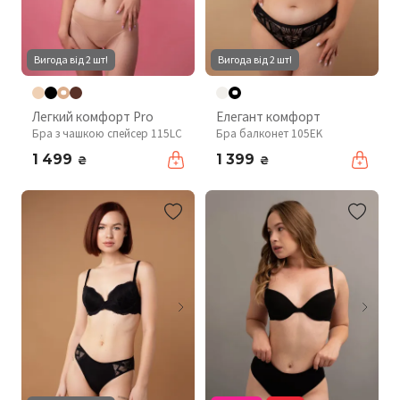
Вигода від 2 шт!
Вигода від 2 шт!
Легкий комфорт Pro
Елегант комфорт
Бра з чашкою спейсер 115LC
Бра балконет 105EK
1 499
1 399
₴
₴