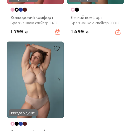
Кольоровий комфорт
Легкий комфорт
Бра з чашкою спейсер 048C
Бра з чашкою спейсер 033LC
1 799
1 499
₴
₴
Вигода від 2 шт!