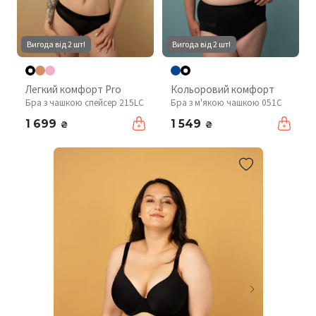
Вигода від 2 шт!
Вигода від 2 шт!
Легкий комфорт Pro
Кольоровий комфорт
Бра з чашкою спейсер 215LC
Бра з м'якою чашкою 051C
1 699
1 549
₴
₴