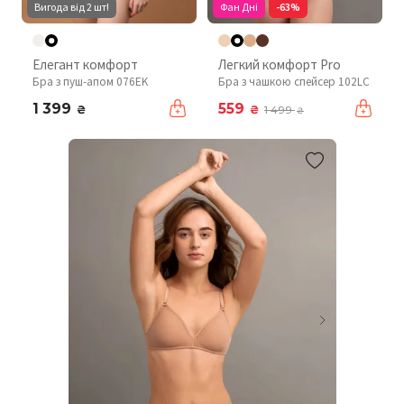
Вигода від 2 шт!
Фан Дні
-63%
Елегант комфорт
Легкий комфорт Pro
Бра з пуш-апом 076EK
Бра з чашкою спейсер 102LC
1 399
559
₴
₴
1 499
₴