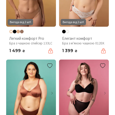
Вигода від 2 шт!
Вигода від 2 шт!
Легкий комфорт Pro
Елегант комфорт
Бра з чашкою спейсер 133LC
Бра з м'якою чашкою 012EK
1 499
1 399
₴
₴