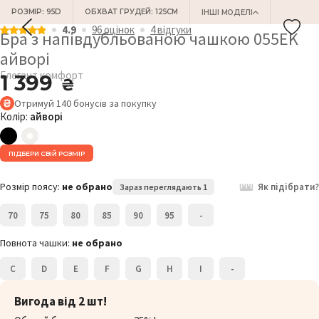
РОЗМІР: 95D
ОБХВАТ ГРУДЕЙ: 125СМ
ІНШІ МОДЕЛІ
4.9
96 оцiнок
4 відгуки
Бра з напівдубльованою чашкою 055EK
айворі
Елегант комфорт
1 399
₴
Отримуй
140
бонусів
за покупку
Колір:
айворі
ПІДБЕРИ СВІЙ РОЗМІР
Розмір поясу:
не обрано
Як підібрати?
Зараз переглядають 1
70
75
80
85
90
95
-
Повнота чашки:
не обрано
C
D
E
F
G
H
I
-
Вигода від 2 шт!