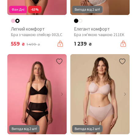
Фан Дні
-63%
Вигода від 2 шт!
Легкий комфорт
Елегант комфорт
Бра з чашкою спейсер 002LC
Бра з м'якою чашкою 211EK
559
1 239
₴
₴
1 499
₴
Вигода від 2 шт!
Вигода від 2 шт!