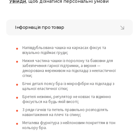
Увійди
, щоб дізнатися персональні умови
Інформація про товар
Напівдубльована чашка на каркасах фіксує та
візуально підіймає груди;
Нижня частина чашки із поролону та бавовни для
забезпечення гарної підтримки, а верхня —
декорована мереживом на підкладці з нееластичної
сітки;
Бічні деталі поясу бра із мікрофібри на підкладці з
щільної еластичної сітки;
Бретелі незнімні, регулятор не ковзає та відмінно
фіксується на будь-якій висоті;
3 ряди гачків та петель правильно розподілять
навантаження на плечі та спину;
Металева фурнітура з нейлоновим покриттям в тон
кольору бра.