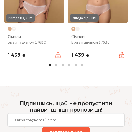
Вигода від 2 шт!
Вигода від 2 шт!
Сімпли
Сімпли
Бра з пуш-апом 176BC
Бра з пуш-апом 176BC
1 439
1 439
₴
₴
Підпишись, щоб не пропустити
найвигідніші пропозиції!