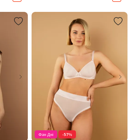
Фан Дні
-57%