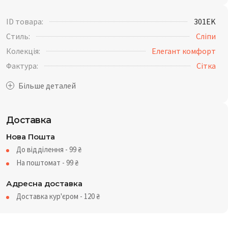
ID товара:
301EK
Стиль:
Сліпи
Колекція:
Елегант комфорт
Фактура:
Сітка
Доставка
Нова Пошта
До відділення - 99
₴
На поштомат - 99
₴
Адресна доставка
Доставка кур'єром - 120
₴