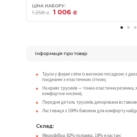
ЦІНА НАБОРУ:
1 006
1 258
₴
₴
Інформація про товар
Труси у формі сліпи із високою посадкою з дих
поєднанні з еластичною сіткою;
На краях трусиків — тонка еластична резинка, 
комфортне носіння;
Передня деталь трусиків декорована вставками 
Ластовиця з 100% бавовни для комфорту найде
Cклад:
Мікрофібра: 82% поліамід, 18% еластан;