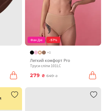
Фан Дні
-57%
+1
Легкий комфорт Pro
Труси сліпи 101LC
279
₴
649
₴