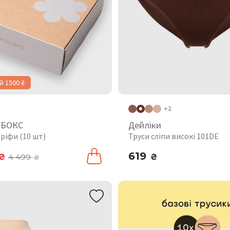
 1500 ₴
+2
 БОКС
Дейліки
ріфи (10 шт)
Труси сліпи високі 101DE
619
₴
4 499
₴
₴