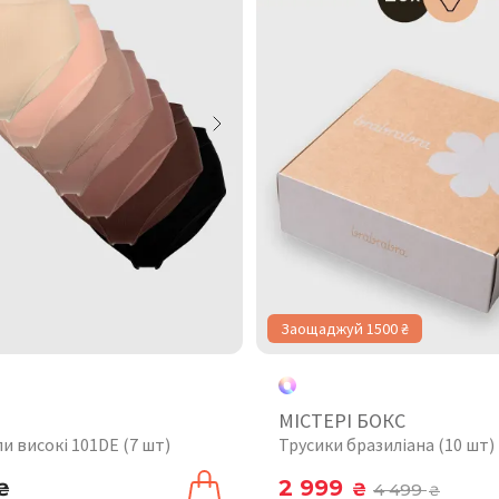
Заощаджуй 1500 ₴
МІСТЕРІ БОКС
пи високі 101DE (7 шт)
Трусики бразиліана (10 шт)
2 999
₴
₴
4 499
₴