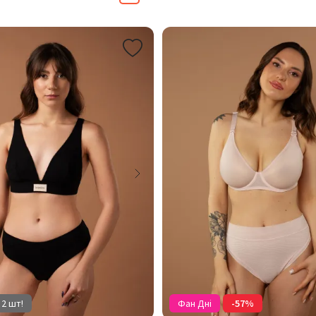
 2 шт!
Фан Дні
-57%