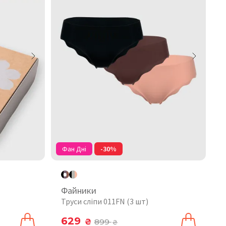
Фан Дні
-30%
Файники
Труси сліпи 011FN (3 шт)
629
₴
899
₴