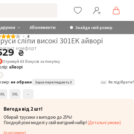
дарунки
Абонементи
Знайди свій розмір
4
руси сліпи високі 301EK айворі
легант комфорт
629
₴
Отримуй
63
бонусів
за покупку
олір:
айворі
Елегант комфорт
Труси сліпи високі 301EK
Т
озмір:
не обрано
Як підібрати?
Зараз переглядають 3
629
₴
3XL
3XL
-
Розмір:
Р
3XL
Вигода від 2 шт!
Обирай трусики з вигодою до 25%!
Поєднуй різні моделі у свій вигідний набір!
(Детальні умови)
Асортимент