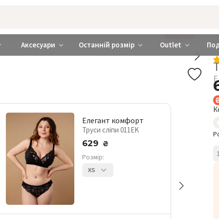
rabra ❤️ Київ та Україна
ДОДАЙ БРА
Аксесуари
Останній розмір
Outlet
По
Т
Е
К
Елегант комфорт
Труси сліпи 011EK
Р
629
₴
Розмір:
XS