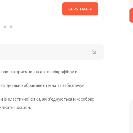
ЦІНА НА
БЕРУ НАБІР
1 258
₴
аючої та приємної на дотик мікрофібри в
яка ідеально обрамляє стегна та забезпечує
із еластичної сітки, які з'єднуються між собою;
лікатніших зон.