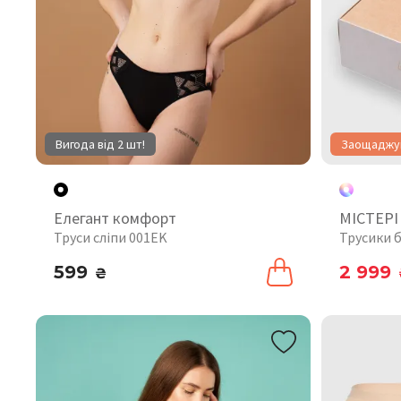
Вигода від 2 шт!
Заощаджуй
Елегант комфорт
МІСТЕРІ
Труси сліпи 001EK
Трусики б
599
2 999
₴