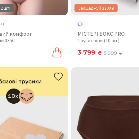
 2 шт!
Заощаджуй 2200 ₴
+1
вий комфорт
МІСТЕРІ БОКС PRO
пи 035C
Труси сліпи (10 шт)
3 799
₴
5 999
₴