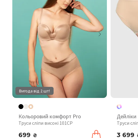
Вигода від 2 шт!
Кольоровий комфорт Pro
Дейліки
Труси сліпи високі 101CP
Труси слі
699
3 699
₴