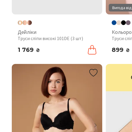
Вигода від
Дейліки
Кольоро
Труси сліпи високі 101DE (3 шт)
Труси слі
1 769
899
₴
₴