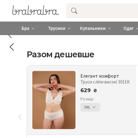
Купити нижню жіночу білизну ❤️ brab
Бра
Трусики
Купальники
Одяг
Разом дешевше
Елегант комфорт
Труси сліпи високі 301EK
629
₴
Розмір:
3XL