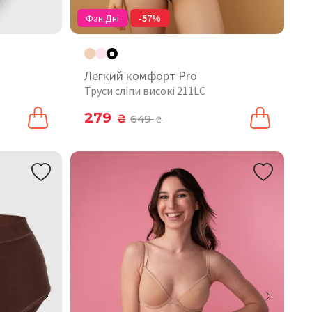
Фан Дні
-57%
Легкий комфорт Pro
Труси сліпи високі 211LC
279
₴
649
₴