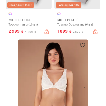
Заощаджуй 1500 ₴
Заощаджуй 700 ₴
МІСТЕРІ БОКС
МІСТЕРІ БОКС
Трусики танга (10 шт)
Трусики бразиліана (6 шт)
2 999
1 899
₴
₴
4 499
2 599
₴
₴