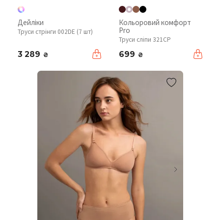
Дейліки
Кольоровий комфорт
Pro
Труси стрінги 002DE (7 шт)
Труси сліпи 321CP
3 289
699
₴
₴