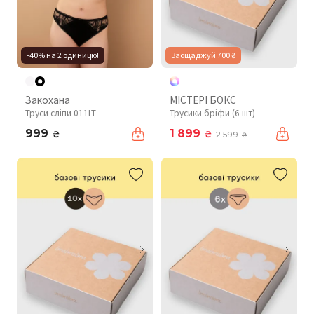
-40% на 2 одиницю!
Заощаджуй 700 ₴
Закохана
МІСТЕРІ БОКС
Труси сліпи 011LT
Трусики бріфи (6 шт)
999
1 899
₴
₴
2 599
₴