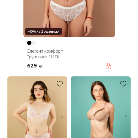
-40% на 2 одиницю!
Елегант комфорт
Труси сліпи 011EK
629
₴