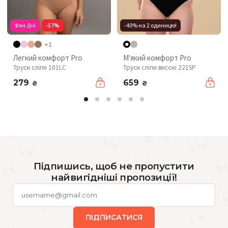
Фан Дні
-57%
-40% на 2 одиницю!
+1
Легкий комфорт Pro
М'який комфорт Pro
Труси сліпи 101LC
Труси сліпи високі 221SP
279
659
₴
₴
Підпишись, щоб не пропустити
найвигідніші пропозиції!
ПІДПИСАТИСЯ