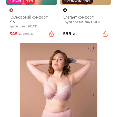
Фан Дні
-51%
-40% на 2 одиницю!
Кольоровий комфорт
Елегант комфорт
Pro
Труси бразиліана 104EK
Труси сліпи 201CP
345
599
₴
₴
699
₴