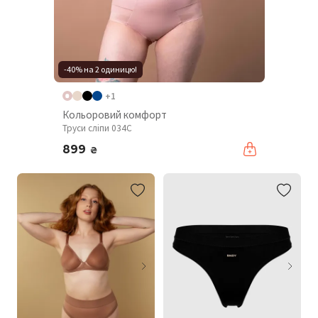
-40% на 2 одиницю!
+1
Кольоровий комфорт
Труси сліпи 034C
899
₴