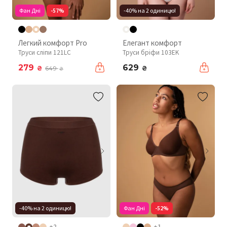
Фан Дні
-57%
-40% на 2 одиницю!
Легкий комфорт Pro
Елегант комфорт
Труси сліпи 121LC
Труси бріфи 103EK
279
629
₴
₴
649
₴
-40% на 2 одиницю!
Фан Дні
-52%
+2
+1