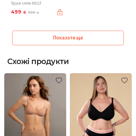
Труси сліпи 001LT
499
₴
999
₴
Показати ще
Схожі продукти