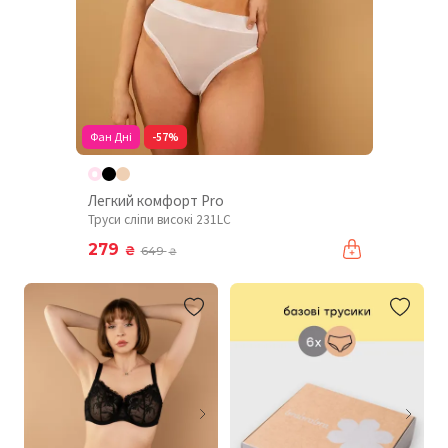
Фан Дні
-57%
Легкий комфорт Pro
Труси сліпи високі 231LC
279
₴
649
₴