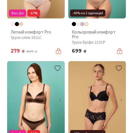
Фан Дні
-57%
-40% на 2 одиницю!
Легкий комфорт Pro
Кольоровий комфорт
Pro
Труси сліпи 201LC
Труси бріфи 223CP
279
699
₴
₴
649
₴