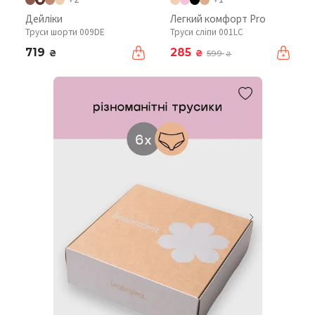
Дейліки
Легкий комфорт Pro
Труси шорти 009DE
Труси сліпи 001LC
719
285
₴
₴
599
₴