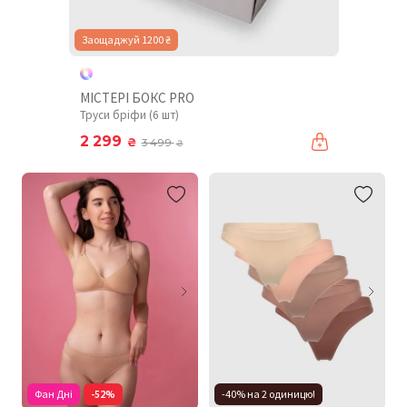
Заощаджуй 1200 ₴
МІСТЕРІ БОКС PRO
Труси бріфи (6 шт)
2 299
₴
3 499
₴
Фан Дні
-52%
-40% на 2 одиницю!