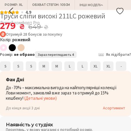
РОЗМІР: XL
ОБХВАТ СТЕГОН: 105СМ
ІНШІ МОДЕЛІ
4.9
Труси сліпи високі 211LC рожевий
Легкий комфорт Pro
279
₴
649
₴
Отримуй
28
бонусів
за покупку
Колір:
рожевий
Розмір:
не обрано
Як підібрати?
Зараз переглядають 4
S
S
S
M
M
L
L
XL
XL
-
Фан Дні
До -70% – максимальна вигода на найпопулярніші колекції
Лови момент, замовляй вже зараз та отримуй до 15%
кешбеку!
(Детальні умови)
До кінця акції 3 дні
Асортимент
Наявність у студіях
Переглянь, у якому магазині є потрібний розмір.