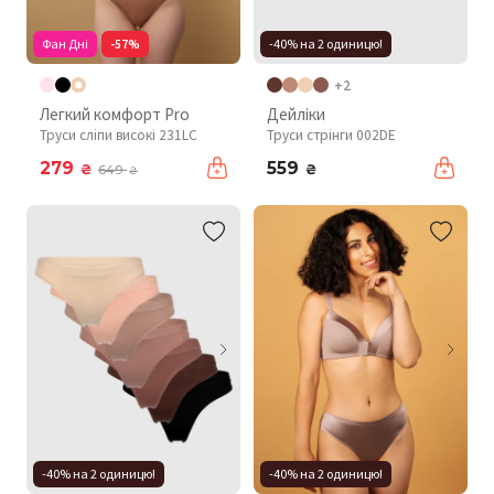
Фан Дні
-57%
-40% на 2 одиницю!
+2
Легкий комфорт Pro
Дейліки
Труси сліпи високі 231LC
Труси стрінги 002DE
279
559
₴
₴
649
₴
-40% на 2 одиницю!
-40% на 2 одиницю!