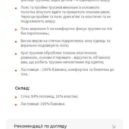
Пояс та пройми трусиків виконані із основного
полотна зігнутого вдвічі та пришитого пласким швом.
Через це пройми та пояс дуже м'які та еластичні та не
подразнюють шкіру;
Пояс шириною 5 см комфортно фіксує трусики на тілі
без перетискань;
Високі вирізи на стегнах підкреслююь зону сідниць та
візуально подовжують ноги;
Краї трусиків оброблені тонкою еластичною
резинкою, основні її переваги – відсутність об'ємного
шва, що робить трусики непомітними під одягом;
Ластовиця – 100% бавовна, комфортна та безпечна до
тіла.
Склад:
Сітка: 84% поліамід, 16% еластан;
Ластовиця: 100% бавовна.
Рекомендації по догляду