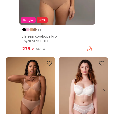
Фан Дні
-57%
+1
Легкий комфорт Pro
Труси сліпи 101LC
279
₴
649
₴