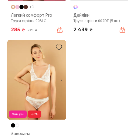
+1
Легкий комфорт Pro
Дейліки
Труси стрінги 005LC
Труси стрінги 002DE (5 шт)
285
2 439
₴
₴
599
₴
Фан Дні
-50%
Закохана