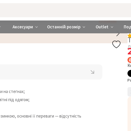
rabra ❤️ Київ та Україна
ДОДАЙ БРА
Аксесуари
Останній розмір
Outlet
По
Т
Л
К
Р
и на стегнах;
тні під одягом;
зинкою, основні її переваги — відсутність