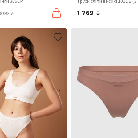
інги 305CP
Труси сліпи високі 101DE (3
1 769
699
₴
₴