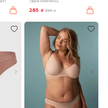
 шт)
Труси сліпи 001LC
285
₴
599
₴