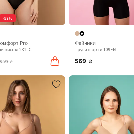
-57%
комфорт Pro
Файники
пи високі 231LC
Труси шорти 109FN
569
649
₴
₴