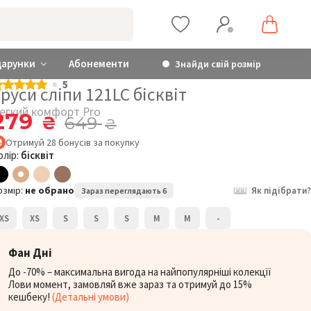
дарунки
Абонементи
Знайди свій розмір
5
руси сліпи 121LC бісквіт
егкий комфорт Pro
279
₴
649
₴
Отримуй
28
бонусів
за покупку
олір:
бісквіт
озмір:
не обрано
Як підібрати?
Зараз переглядають 6
XS
XS
S
S
S
M
M
-
Фан Дні
До -70% – максимальна вигода на найпопулярніші колекції
Лови момент, замовляй вже зараз та отримуй до 15%
кешбеку!
(Детальні умови)