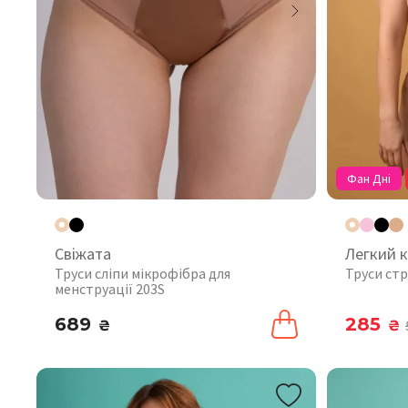
Фан Дні
Свіжата
Легкий 
Труси сліпи мікрофібра для
Труси стр
менструації 203S
689
285
₴
₴