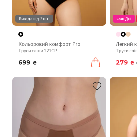
Вигода від 2 шт!
Фан Дні
Кольоровий комфорт Pro
Легкий 
Труси сліпи 221CP
Труси слі
699
279
₴
₴