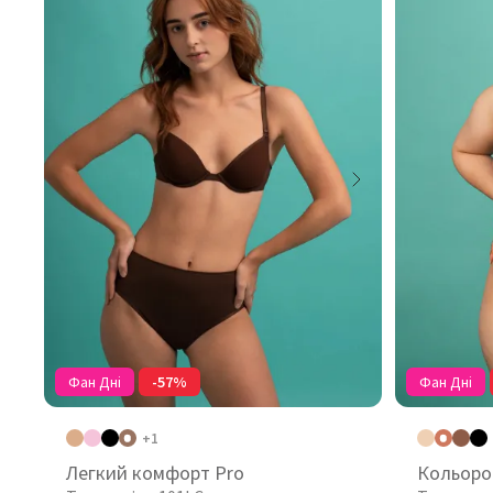
Фан Дні
-57%
Фан Дні
+1
Легкий комфорт Pro
Кольоро