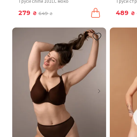
Труси сліпи 101LC моко
Труси стр
279
489
₴
649
₴
₴