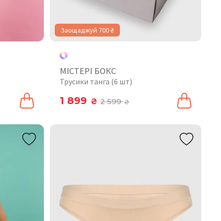
Заощаджуй 700 ₴
МІСТЕРІ БОКС
Трусики танга (6 шт)
1 899
₴
2 599
₴