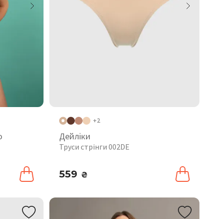
+2
o
Дейліки
Труси стрінги 002DE
559
₴