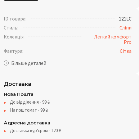
ID товара:
121LC
Стиль:
Сліпи
Колекція:
Легкий комфорт
Pro
Фактура:
Сітка
Доставка
Нова Пошта
До відділення - 99
₴
На поштомат - 99
₴
Адресна доставка
Доставка кур'єром - 120
₴