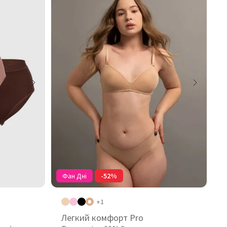
Фан Дні
-52%
+1
Легкий комфорт Pro