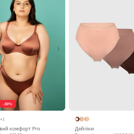
-30%
+2
вий комфорт Pro
Дейліки