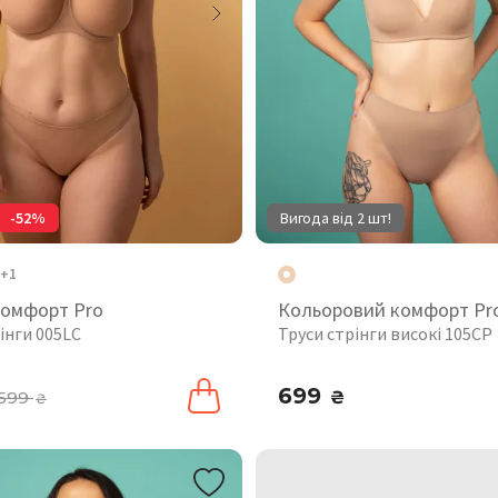
-52%
Вигода від 2 шт!
+1
комфорт Pro
Кольоровий комфорт Pr
інги 005LC
Труси стрінги високі 105CP
699
599
₴
₴