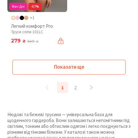
Фан Дні
-57%
+1
Легкий комфорт Pro
Труси сліпи 101LC
279
₴
649
₴
Показати ще
1
2
Нюдові та бежеві трусики — універсальна база для
щоденного гардероба. Вони залишаються непомітними під
світлим, тонким або обтислим одягом і легко поєднуються з
різними відтінками білизни. У каталозі також можна
підібрати класичні
труси
для повсякденного носіння.