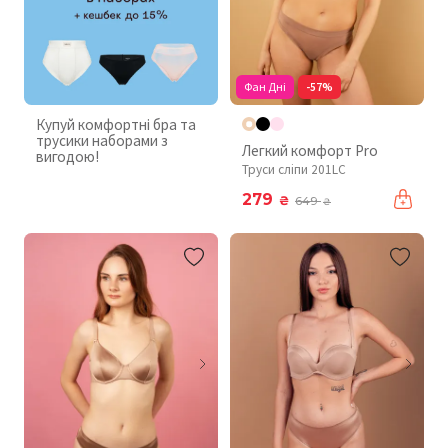
Фан Дні
-57%
Купуй комфортні бра та
трусики наборами з
Легкий комфорт Pro
вигодою!
Труси сліпи 201LC
279
₴
649
₴