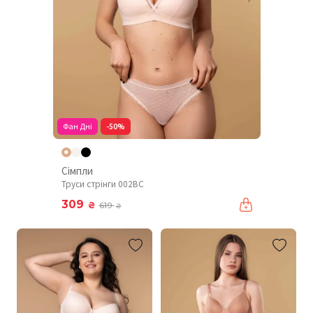
Фан Дні
-50%
Сімпли
Труси стрінги 002BC
309
₴
619
₴