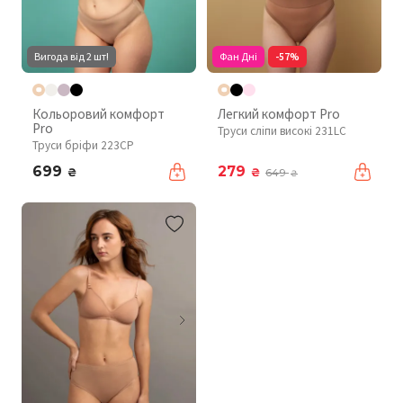
Вигода від 2 шт!
Фан Дні
-57%
Кольоровий комфорт
Легкий комфорт Pro
Pro
Труси сліпи високі 231LC
Труси бріфи 223CP
699
279
₴
₴
649
₴