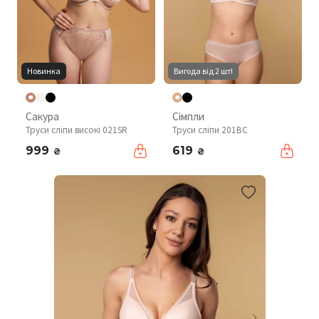
Новинка
Вигода від 2 шт!
Сакура
Сімпли
Труси сліпи високі 021SR
Труси сліпи 201BC
999
619
₴
₴