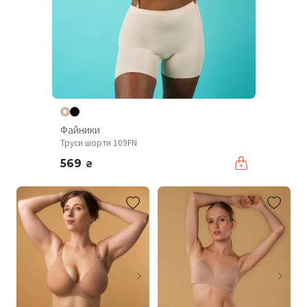
Файники
Труси шорти 109FN
569
₴