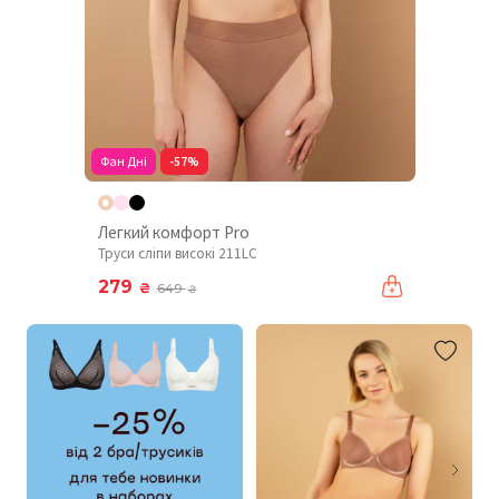
Фан Дні
-57%
Легкий комфорт Pro
Труси сліпи високі 211LC
279
₴
649
₴