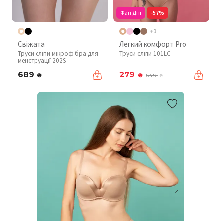
Фан Дні
-57%
+1
Свіжата
Легкий комфорт Pro
Труси сліпи мікрофібра для
Труси сліпи 101LC
менструації 202S
689
279
₴
₴
649
₴