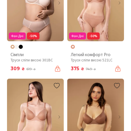
Фан Дні
-50%
Фан Дні
-50%
Сімпли
Легкий комфорт Pro
Труси сліпи високі 301BC
Труси сліпи високі 521LC
309
375
₴
₴
619
749
₴
₴