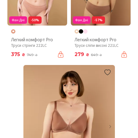
Фан Дні
-50%
Фан Дні
-57%
Легкий комфорт Pro
Легкий комфорт Pro
Труси стрінги 222LC
Труси сліпи високі 221LC
375
279
₴
₴
749
649
₴
₴