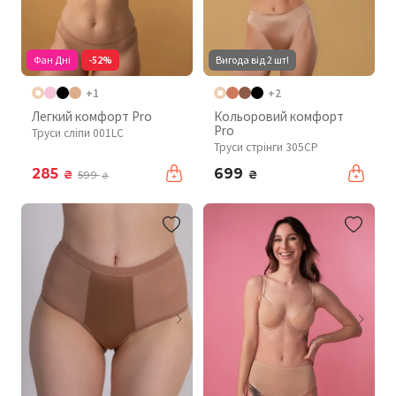
Фан Дні
-52%
Вигода від 2 шт!
+1
+2
Легкий комфорт Pro
Кольоровий комфорт
Pro
Труси сліпи 001LC
Труси стрінги 305CP
285
699
₴
₴
599
₴