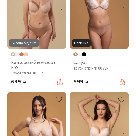
Вигода від 2 шт!
Новинка
Кольоровий комфорт
Сакура
Pro
Труси стрінги 002SR
Труси сліпи 301CP
699
999
₴
₴