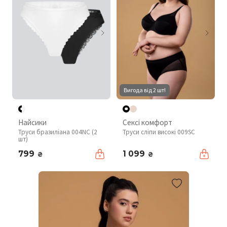
Вигода від 2 шт!
Найсики
Сексі комфорт
Труси бразиліана 004NC (2
Труси сліпи високі 009SC
шт)
799
1 099
₴
₴