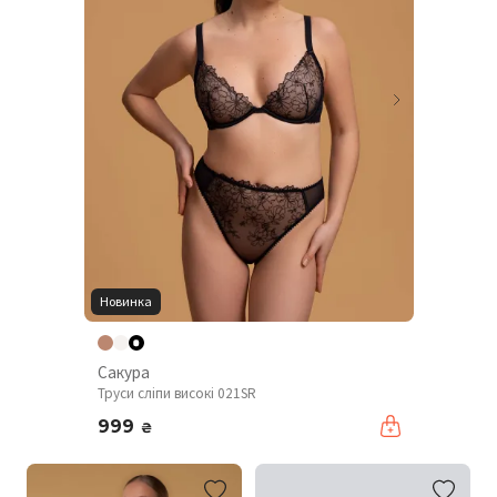
Новинка
Сакура
Труси сліпи високі 021SR
999
₴