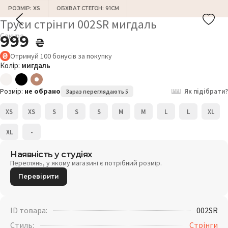
РОЗМІР: XS
ОБХВАТ СТЕГОН: 91СМ
Труси стрінги 002SR мигдаль
Сакура
999
₴
Отримуй
100
бонусів
за покупку
Колір:
мигдаль
Розмір:
не обрано
Як підібрати?
Зараз переглядають 5
XS
XS
S
S
S
M
M
L
L
XL
XL
-
Наявність у студіях
Переглянь, у якому магазині є потрібний розмір.
Перевірити
ID товара:
002SR
Стиль:
Стрінги