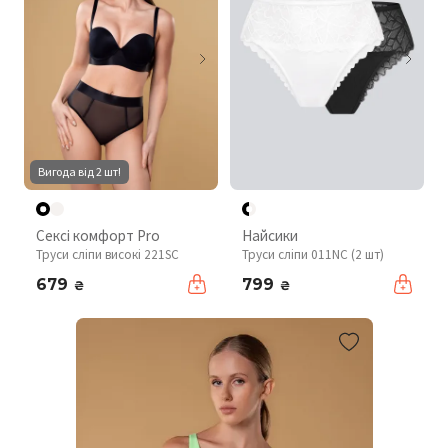
Вигода від 2 шт!
Сексі комфорт Pro
Найсики
Труси сліпи високі 221SC
Труси сліпи 011NC (2 шт)
679
799
₴
₴