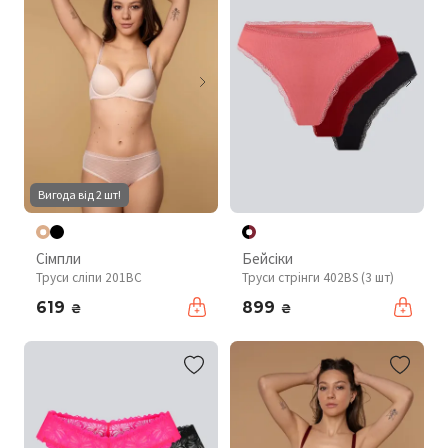
Вигода від 2 шт!
Сімпли
Бейсіки
Труси сліпи 201BC
Труси стрінги 402BS (3 шт)
619
899
₴
₴