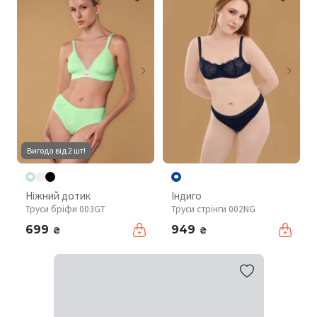
Вигода від 2 шт!
Ніжний дотик
Індиго
Труси бріфи 003GT
Труси стрінги 002NG
699
949
₴
₴