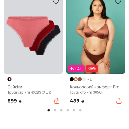
Фан Дні
-30%
+2
Бейсіки
Кольоровий комфорт Pro
Труси стрінги 402BS (3 шт)
Труси стрінги 305CP
899
489
₴
₴