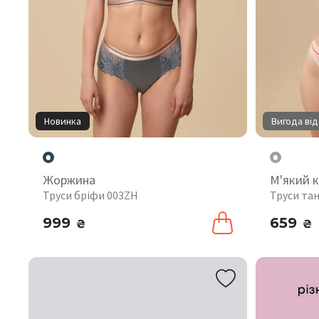
Новинка
Вигода від
Жоржина
М'який 
Труси бріфи 003ZH
Труси тан
999
659
₴
₴