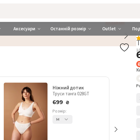
rabra ❤️ Київ та Україна
ДОДАЙ БРА
Аксесуари
Останній розмір
Outlet
По
Т
Н
К
Р
Ніжний дотик
Труси танга 028GT
699
₴
Розмір:
M