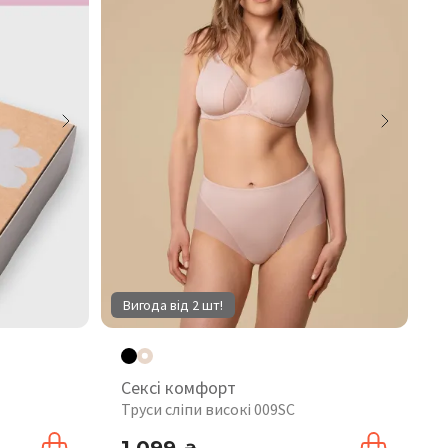
Вигода від 2 шт!
Сексі комфорт
Труси сліпи високі 009SC
1 099