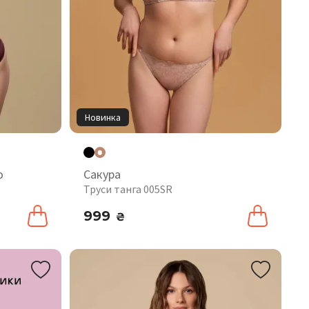
Новинка
o
Сакура
Труси танга 005SR
999
₴