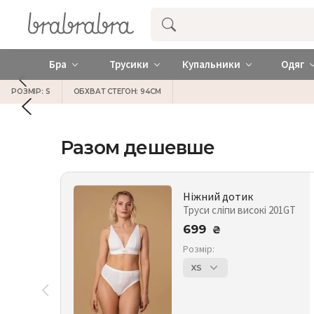
Купити нижню жіночу білизну ❤️ brab
Бра
Трусики
Купальники
Одяг
РОЗМІР: S
ОБХВАТ СТЕГОН: 94СМ
Разом дешевше
Ніжний дотик
Труси сліпи високі 201GT
699
₴
Розмір:
XS