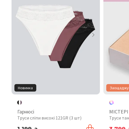
Новинка
Заощаджуй
Гарнюсі
МІСТЕРІ
Труси сліпи високі 121GR (3 шт)
Труси тан
1 199
3 799