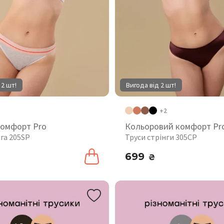
 2 шт!
Вигода від 2 шт!
+2
комфорт Pro
Кольоровий комфорт Pr
га 205SP
Труси стрінги 305CP
699
₴