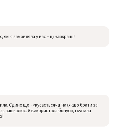
х, які я замовляла у вас – ці найкращі!
ила. Єдине що - «кусається» ціна (якщо брати за
ізь зашкалює. Я використала бонуси, і купила
ю!