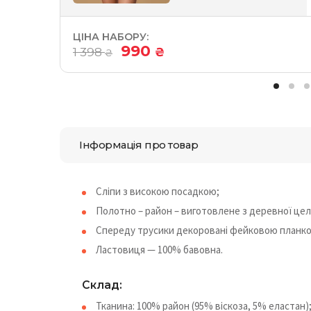
ЦІНА НАБОРУ:
990
1 398
₴
₴
Інформація про товар
Сліпи з високою посадкою;
Полотно – район – виготовлене з деревної цел
Спереду трусики декоровані фейковою планкою
Ластовиця — 100% бавовна.
Склад:
Тканина: 100% район (95% віскоза, 5% еластан)