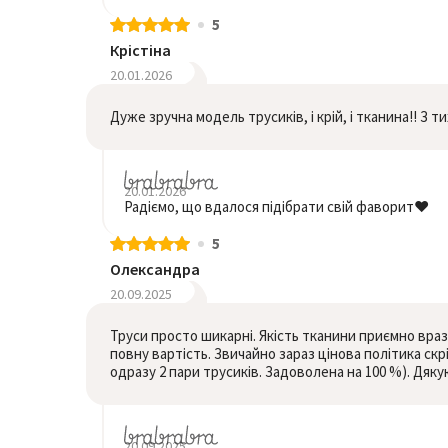
5
Крістіна
20.01.2026
Дуже зручна модель трусиків, і крій, і тканина!! З ти
20.01.2026
Радіємо, що вдалося підібрати свій фаворит❤️
5
Олександра
20.09.2025
Труси просто шикарні. Якість тканини приємно враз
повну вартість. Звичайно зараз цінова політика скр
одразу 2 пари трусиків. Задоволена на 100 %). Дяку
20.09.2025