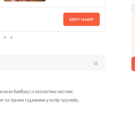
ЦІНА НА
БЕРУ НАБІР
1 398
₴
юлози бамбуку і є екологічно чистим;
 та трьома гудзиками у колір трусиків;
;