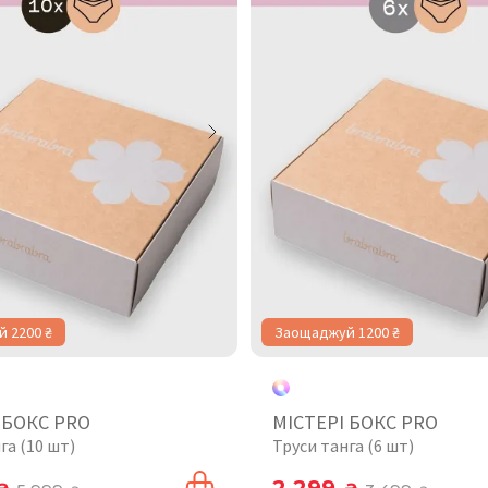
 2200 ₴
Заощаджуй 1200 ₴
 БОКС PRO
МІСТЕРІ БОКС PRO
га (10 шт)
Труси танга (6 шт)
2 299