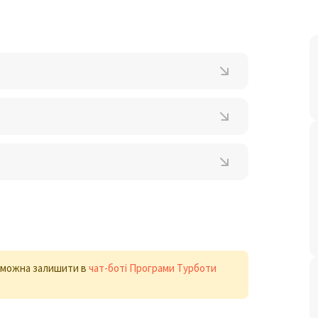
х можна залишити в
чат-боті Програми Турботи