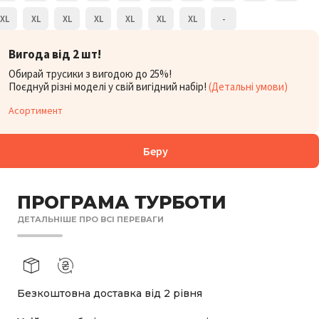
XL
XL
XL
XL
XL
XL
XL
-
БОРУ:
990
₴
Вигода від 2 шт!
Обирай трусики з вигодою до 25%!
Поєднуй різні моделі у свій вигідний набір!
(Детальні умови)
Асортимент
Беру
ПРОГРАМА ТУРБОТИ
ДЕТАЛЬНІШЕ ПРО ВСІ ПЕРЕВАГИ
Безкоштовна доставка від 2 рівня