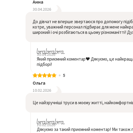
Анна
30.04.2026
До дівчат не вперше звертаюся про допомогу підіб
котре, уважний персонал підбирає для мене найкра
широкий і очі розбігаються в цьому різноманітті! Д
30.04.2026
Який приємний коментар❤️ Дякуємо, це найкраща
підборі!
5
Ольга
10.02.2026
Це найзручніші труси в моєму житті, найкомфортніші
10.02.2026
Дякуємо за такий приємний коментар! Ми також п