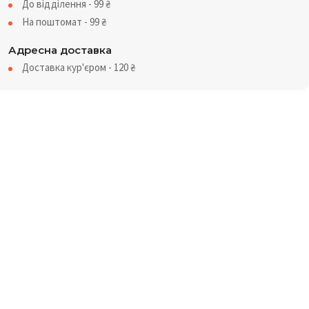
До відділення - 99
₴
На поштомат - 99
₴
Адресна доставка
Доставка кур'єром - 120
₴