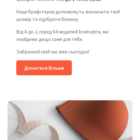
Наші брафітерки допоможуть визначати твій
розмір та підібрати білизну.
Від A до J, серед 64 моделей brabrabra, ми
знайдемо дещо саме для тебе.
Забронюй свій час вже сьогодні!
Дізнатися більше