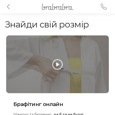
Знайди свій розмір
Брафітинг онлайн
Швидко та безпечно,
де б ти не була!