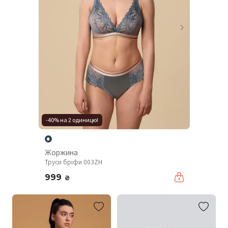
-40% на 2 одиницю!
Жоржина
Труси бріфи 003ZH
999
₴