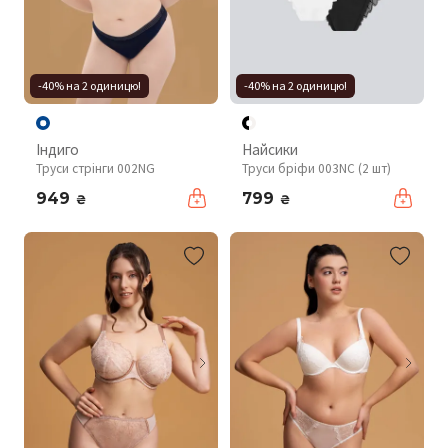
-40% на 2 одиницю!
-40% на 2 одиницю!
Індиго
Найсики
Труси стрінги 002NG
Труси бріфи 003NC (2 шт)
949
799
₴
₴