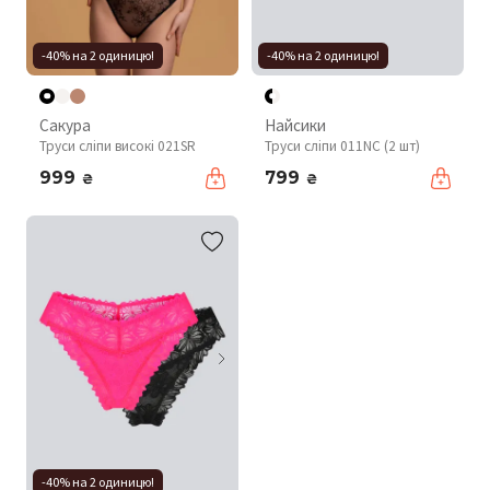
-40% на 2 одиницю!
-40% на 2 одиницю!
Сакура
Найсики
Труси сліпи високі 021SR
Труси сліпи 011NC (2 шт)
999
799
₴
₴
-40% на 2 одиницю!