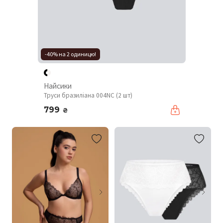
-40% на 2 одиницю!
Найсики
Труси бразиліана 004NC (2 шт)
799
₴