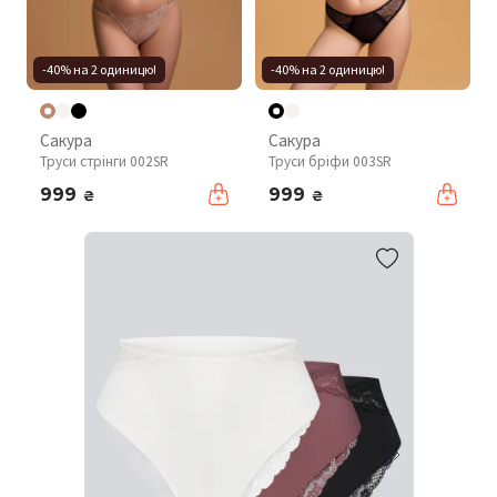
-40% на 2 одиницю!
-40% на 2 одиницю!
Сакура
Сакура
Труси стрінги 002SR
Труси бріфи 003SR
999
999
₴
₴