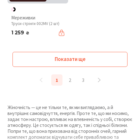
Мереживки
Труси стрінги 002MV (2 шт)
1 259
₴
Показати ще
1
2
3
Жіночність — це не тільки те, як ми виглядаємо, а й
внутрішнє самовідчуття, енергія. Проте те, що ми носимо,
задає тон настрою, впливає на впевненість у собі, створює
атмосферу. Це стосується як одягу, так і спідньої білизни.
Попри те, що вона прихована від сторонніх очей, гарний
комплект допомагає відчувати себе привабливою та