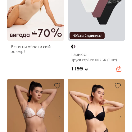
-40% на 2 одиницю!
Встигни обрати свій
розмір!
Гарнюсі
Труси стрінги 002GR (3 шт)
1 199
₴