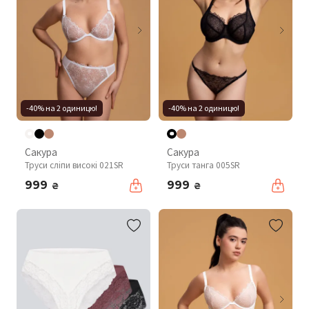
-40% на 2 одиницю!
-40% на 2 одиницю!
Сакура
Сакура
Труси сліпи високі 021SR
Труси танга 005SR
999
999
₴
₴