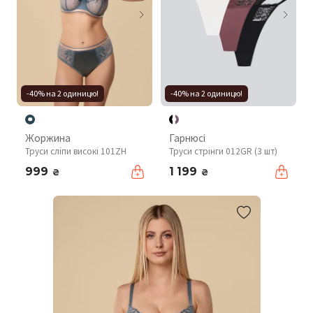
-40% на 2 одиницю!
-40% на 2 одиницю!
Жоржина
Гарнюсі
Труси сліпи високі 101ZH
Труси стрінги 012GR (3 шт)
999
1 199
₴
₴