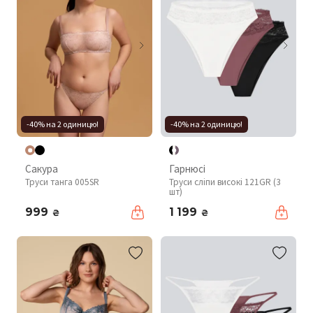
-40% на 2 одиницю!
-40% на 2 одиницю!
Сакура
Гарнюсі
Труси танга 005SR
Труси сліпи високі 121GR (3
шт)
999
1 199
₴
₴