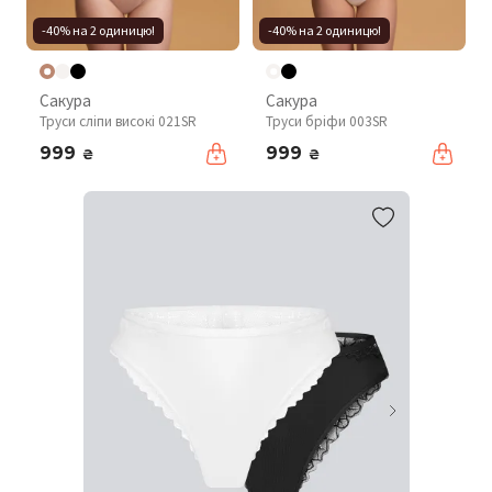
-40% на 2 одиницю!
-40% на 2 одиницю!
Сакура
Сакура
Труси сліпи високі 021SR
Труси бріфи 003SR
999
999
₴
₴