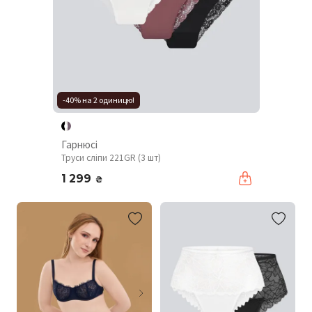
-40% на 2 одиницю!
Гарнюсі
Труси сліпи 221GR (3 шт)
1 299
₴