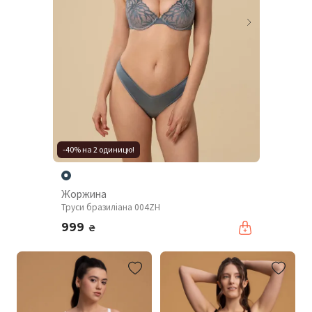
-40% на 2 одиницю!
Жоржина
Труси бразиліана 004ZH
999
₴