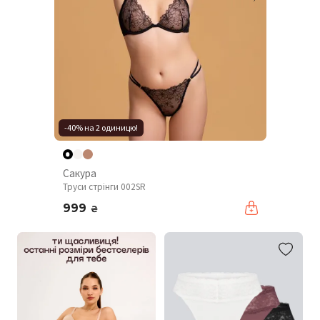
-40% на 2 одиницю!
Сакура
Труси стрінги 002SR
999
₴