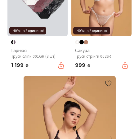
-40% на 2 одиницю!
-40% на 2 одиницю!
Гарнюсі
Сакура
Труси сліпи 001GR (3 шт)
Труси стрінги 002SR
1 199
999
₴
₴